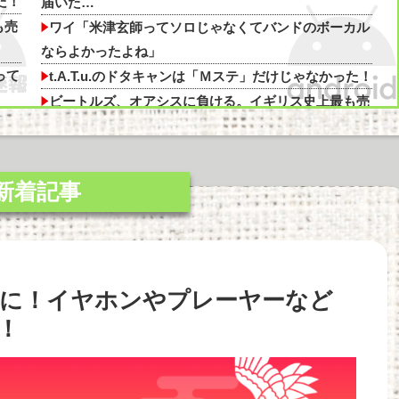
味ある？
た！
届いた…
も売
ワイ「米津玄師ってソロじゃなくてバンドのボーカル
ならよかったよね」
って
t.A.T.u.のドタキャンは「Ｍステ」だけじゃなかった！
ビートルズ、オアシスに負ける。イギリス史上最も売
逃し
れたスタジオアルバムがOasisの2ndに認定される。
パソコン工房で1400円ぶんくらいのポイントが余って
たん
てまもなく失効しそうなんだが他
【AM4】さすがにDDR5へ乗り換えるタイミング逃し
感が半端ない他
何
ハードオフで3000円のこのノートパソコン見つけたん
だけどどうですか？他
選制に！イヤホンやプレーヤーなど
解
Apple vs Microsoftならどっちが強いんや？他
スタバで大量にいるMacBookいじってるやつって何
！
ちら
やってんの？他
っ