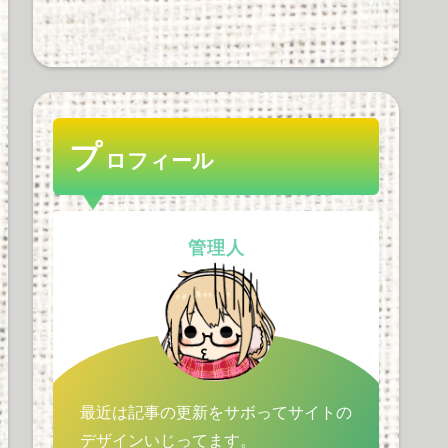
ゼンハイザー率ｗｗｗｗ
ｗｗｗｗｗ
33 views
プ
ロフィール
PHILIPSのFidelioX2って
どう？あとリケーブルに
ついても語って
管理人
30 views
最近は記事の更新をサボってサイトの
デザインいじってます。