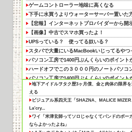
ゲームコントローラー地味に高くなる
下手に水買うよりウォーターサーバー置いた
【悲報】インターネットプロバイダーから開
【画像】中古でスマホ買ったよ！
UPSっている？ 使ってる奴いる？
スタバで大量にいるMacBookいじってるや
パソコン工房で1400円ぶんくらいのポイン
ハードオフでこの３０００円のノートパソコ
パソコン工房で1400円ぶんくらいのポイン
地下アイドルヲタク歴3ヶ月僕、金と肉体の限界を
【AM4】さすがにDDR5へ乗り換えるタイミ
える
ハードオフで3000円のこのノートパソコン
ビジュアル系四天王「SHAZNA、MALICE MIZE
世界的なブームとなっている抹茶、「中国が
La’cry...
することを望む」
ワイ「米津玄師ってソロじゃなくてバンドのボー
「今晩はパン1個で我慢するよ」〈年金月17
ならよかったよね」