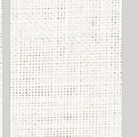
SHUREのイヤホン買って
シュア掛けしてるやつの
イキってる率は異常ｗｗ
ｗｗｗ
47 views
ワイ、ボカロを始めるも
再生数が伸びず号泣
43 views
SHURE製イヤホンの偽物
掴まされたかも。シェル
に刻まれてる番号が左右
で違う奴はもしかし
て・・・
43 views
ヘッドホンに拘るヤツの