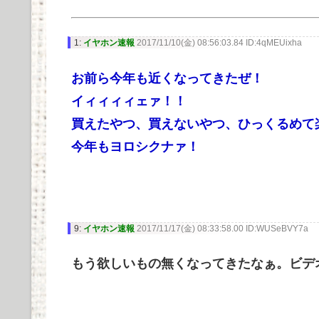
1:
イヤホン速報
2017/11/10(金) 08:56:03.84 ID:4qMEUixha
お前ら今年も近くなってきたぜ！
イィィィィェァ！！
買えたやつ、買えないやつ、ひっくるめて
今年もヨロシクナァ！
9:
イヤホン速報
2017/11/17(金) 08:33:58.00 ID:WUSeBVY7a
もう欲しいもの無くなってきたなぁ。ビデ