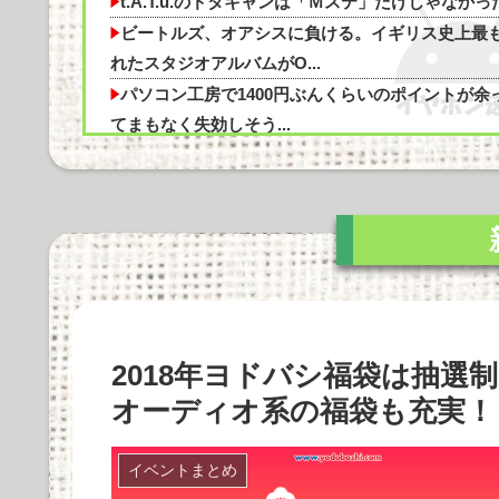
きゅうりってほとんど水分らしいけど食う意
t.A.T.u.のドタキャンは「Ｍステ」だけじゃなかっ
ビートルズ、オアシスに負ける。イギリス史上最
暇やから近くの山に探検するぜ
れたスタジオアルバムがO...
パソコン工房で1400円ぶんくらいのポイントが余
てまもなく失効しそう...
【AM4】さすがにDDR5へ乗り換えるタイミング
Powered by livedoor 相互RSS
感が半端ない他
ハードオフで3000円のこのノートパソコン見つけ
だけどどうですか？他
Apple vs Microsoftならどっちが強いんや？他
スタバで大量にいるMacBookいじってるやつって
やってんの？他
2018年ヨドバシ福袋は抽
Apple Vision Proの音質や機能性、使用感を徹底
剖！価格の...
オーディオ系の福袋も充実！
Marantz MODEL M1とSTEREO 70sの比較：ど
を選...
イベントまとめ
Cadenza 12は本当に価値があるのか？価格に見合