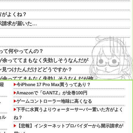
方がよくね？
示請求が届いた…
つって何やってんの？
トが余っててまもなく失効しそうなんだが
ン見つけたんだけどどうですか？
トが余っててまもなく失効しそうなんだが他
迎
今iPhone 17 Pro Max買うってあり？
ング逃し感が半端ない他
Amazonで「GANTZ」が全巻100円
見つけたんだけどどうですか？他
R、
ゲームコントローラー地味に高くなる
発祥の地」と強調し、世界生産の7割を占め「日本を凌駕
下手に水買うよりウォーターサーバー置いた方がよく
カル
ね？
万円・74歳男性〉物価高で変わった当たり前の食卓
【悲報】インターネットプロバイダーから開示請求が