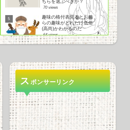
ちらを選ぶべきか？
70 views
趣味の格付表見るとお前
らの趣味がどれだけ低俗
(高尚)かわかるのだ
64 views
電車とかでイヤホン使わ
ずにヘッドホン使ってド
ヤ顔してる奴ｗｗｗｗｗ
ｗ
ス
ポンサーリンク
61 views
好きなノベルゲーソング
は？ にわか「鳥の詩」
知ったか「空気力学少女
と～」情弱「Hesitation
snow」
55 views