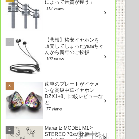
によって音質が違う」
113 views
【悲報】格安イヤホンを
販売してしまったyaraちゃ
んから新年のご挨拶
102 views
歯車のプレートがイケメ
ンな高級中華イヤホン
DZX1+8、比較レビューな
ど
77 views
Marantz MODEL M1と
STEREO 70sの比較：ど