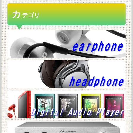
【朗報】賃貸住まいのワイ、ウォシュレットを
カ
購入す！！ｗｗｗｗｗｗｗｗｗｗｗｗ...
テゴリ
Amazonで買ったモニターが梱包箱に伝票直貼
りで届いたw他
おまえらAmazonのレビューって書いてる？他
仕事で使うパソコンってクソだよな他
Powered by livedoor 相互RSS