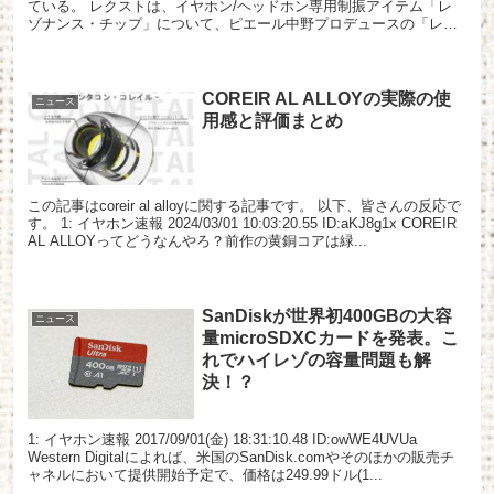
ている。 レクストは、イヤホン/ヘッドホン専用制振アイテム「レ
ゾナンス・チップ」について、ピエール中野プロデュースの「レゾ
ナンス・チップ・ピエール（通称：ピチップ）」を発表した。予...
COREIR AL ALLOYの実際の使
ニュース
用感と評価まとめ
この記事はcoreir al alloyに関する記事です。 以下、皆さんの反応で
す。 1: イヤホン速報 2024/03/01 10:03:20.55 ID:aKJ8g1x COREIR
AL ALLOYってどうなんやろ？前作の黄銅コアは緑...
SanDiskが世界初400GBの大容
ニュース
量microSDXCカードを発表。こ
れでハイレゾの容量問題も解
決！？
1: イヤホン速報 2017/09/01(金) 18:31:10.48 ID:owWE4UVUa
Western Digitalによれば、米国のSanDisk.comやそのほかの販売チ
ャネルにおいて提供開始予定で、価格は249.99ドル(1...