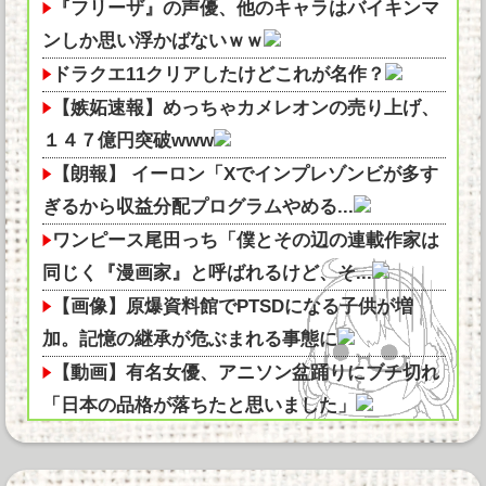
『フリーザ』の声優、他のキャラはバイキンマ
ンしか思い浮かばないｗｗ
ドラクエ11クリアしたけどこれが名作？
【嫉妬速報】めっちゃカメレオンの売り上げ、
１４７億円突破www
【朗報】 イーロン「Xでインプレゾンビが多す
ぎるから収益分配プログラムやめる...
ワンピース尾田っち「僕とその辺の連載作家は
同じく『漫画家』と呼ばれるけど、そ...
【画像】原爆資料館でPTSDになる子供が増
加。記憶の継承が危ぶまれる事態に
【動画】有名女優、アニソン盆踊りにブチ切れ
「日本の品格が落ちたと思いました」
【画像】ちいかわのちいかわ、人気がなさ過ぎ
る事が判明