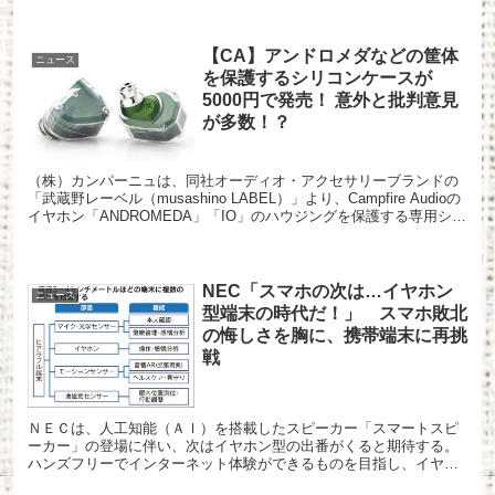
【CA】アンドロメダなどの筐体
ニュース
を保護するシリコンケースが
5000円で発売！ 意外と批判意見
が多数！？
（株）カンパーニュは、同社オーディオ・アクセサリーブランドの
「武蔵野レーベル（musashino LABEL）」より、Campfire Audioの
イヤホン「ANDROMEDA」「IO」のハウジングを保護する専用シリ
コンカバー「Earpho...
NEC「スマホの次は…イヤホン
ニュース
型端末の時代だ！」 スマホ敗北
の悔しさを胸に、携帯端末に再挑
戦
ＮＥＣは、人工知能（ＡＩ）を搭載したスピーカー「スマートスピ
ーカー」の登場に伴い、次はイヤホン型の出番がくると期待する。
ハンズフリーでインターネット体験ができるものを目指し、イヤホ
ン型のヒアラブル端末の開発に注力している。 1: イヤホン...