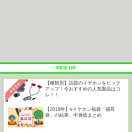
医者「麻酔かけますよー」 わい(全身麻酔に耐え
て見せる！うおおおおおお！！！...
【画像】太ってた女性が激やせして大変身、ビフォ
ーアフターすごいwwww
ZMF headphonesの注目製品7モデルが、フジヤエ
ービックで期間限定...
車大手工場にも女性・高齢者…軽作業ラインやスポ
ットワーク
PICK UP
【種類別】話題のイヤホンをピック
おすすめ
アップ！今おすすめの人気製品はコ
レ！！
Powered by livedoor 相互RSS
【2019年】eイヤホン福袋「福耳
袋」の結果、中身総まとめ