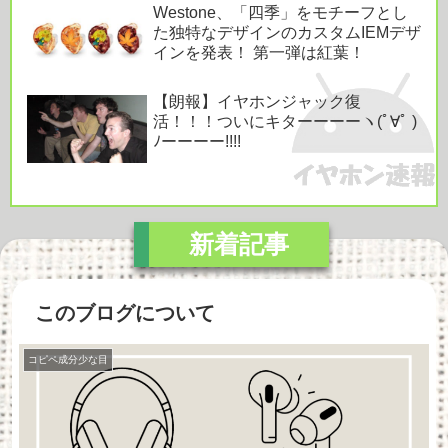
Westone、「四季」をモチーフとし
た独特なデザインのカスタムIEMデザ
インを発表！ 第一弾は紅葉！
【朗報】イヤホンジャック復
活！！！ついにキターーーーヽ(ﾟ∀ﾟ )
ﾉーーーー!!!!
このブログについて
コピペ成分少な目