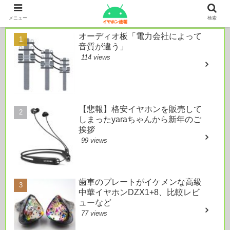
本日のおすすめ
メニュー
検索
オーディオ板「電力会社によって
音質が違う」
114 views
【悲報】格安イヤホンを販売して
しまったyaraちゃんから新年のご
挨拶
99 views
歯車のプレートがイケメンな高級
中華イヤホンDZX1+8、比較レビ
ューなど
77 views