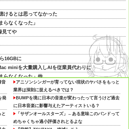
で曲聴けるとは思ってなかった
つまらなくなった」
録見てや
ら16GBに
c miniを大量購入しAIを従業員代わりに
つまらなくなった」他
韓音
アニソンシンガーが育ってない現状のヤバさをもっと
こう難しいのだ
業界は深刻に捉えるべきでは？
を発
BUMPを境に日本の音楽が変わったって言うけど過去
に日本音楽に影響与えたアーティストいる？
OK♪
っと
「サザンオールスターズ」←ある意味このバンドって
めちゃくちゃ過小評価されとるよな