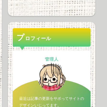
機能性、使用感を徹底解
剖！価格の懸念も解消す
るか？
33 views
ヘッドホンに拘るヤツの
ゼンハイザー率ｗｗｗｗ
プ
ｗｗｗｗｗ
ロフィール
32 views
管理人
最近は記事の更新をサボってサイトの
デザインいじってます。