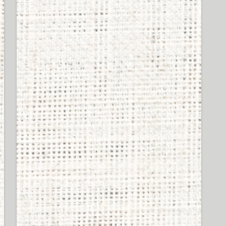
SHUREのイヤホン買って
シュア掛けしてるやつの
イキってる率は異常ｗｗ
ｗｗｗ
48 views
SHURE製イヤホンの偽物
掴まされたかも。シェル
に刻まれてる番号が左右
で違う奴はもしかし
て・・・
43 views
ワイ、ボカロを始めるも
再生数が伸びず号泣
43 views
Apple Vision Proの音質や