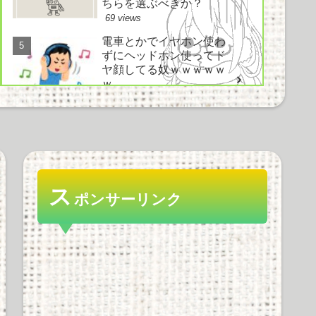
ちらを選ぶべきか？
69 views
電車とかでイヤホン使わ
ずにヘッドホン使ってド
ヤ顔してる奴ｗｗｗｗｗ
ｗ
66 views
趣味の格付表見るとお前
らの趣味がどれだけ低俗
(高尚)かわかるのだ
64 views
ス
ポンサーリンク
好きなノベルゲーソング
は？ にわか「鳥の詩」
知ったか「空気力学少女
と～」情弱「Hesitation
snow」
57 views