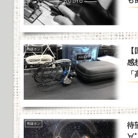
COREIR AL ALLOYの実際の使用感と評価まとめ
Powered by livedoor 相互RSS
【国
有線ホン
感
「
待望
有線ホン
∀