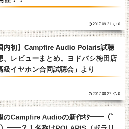
Powered by livedoor 相互RSS
2017.09.21
0
内初】Campfire Audio Polaris試聴
想、レビューまとめ。ヨドバシ梅田店
高級イヤホン合同試聴会」より
2017.08.27
0
のCampfire Audioの新作ｷﾀ━━（ﾟ
ﾟ）━━？！名称はPOLARIS（ポラリ