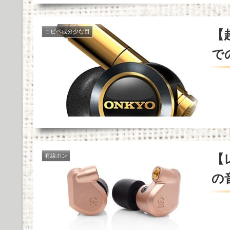
【
コピペ成分少な目
で
【レ
有線ホン
の