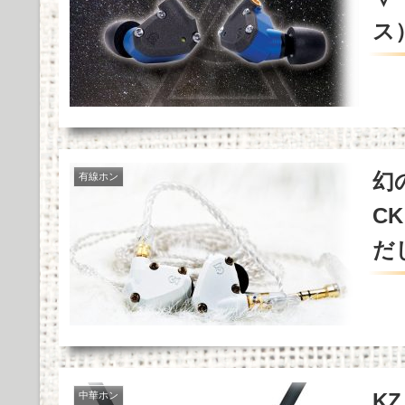
ス
幻
有線ホン
C
だ
K
中華ホン