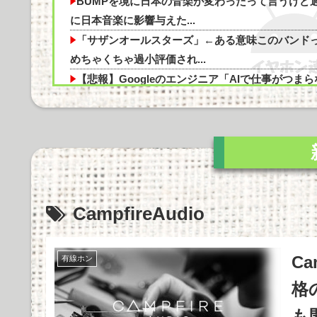
BUMPを境に日本の音楽が変わったって言うけど
【悲報】顔は悪くないのに独身のやつｗｗｗ
に日本音楽に影響与えた...
「サザンオールスターズ」←ある意味このバンド
めちゃくちゃ過小評価され...
【悲報】Googleのエンジニア「AIで仕事がつまら
Powered by livedoor 相互RSS
くなった」他
ホーム画面が一番良かったハード他
グラボそんなにすぐ壊れる？他
【正論】有吉「『俺テレビ見ない』って言う奴お
いだろ。団子屋で『団子食...
ゲームコントローラー地味に高くなる他
CampfireAudio
Apple Vision Proの音質や機能性、使用感を徹底
剖！価格の...
Marantz MODEL M1とSTEREO 70sの比較：ど
Ca
有線ホン
を選...
格
Cadenza 12は本当に価値があるのか？価格に見合
も
た音質とデザイン...