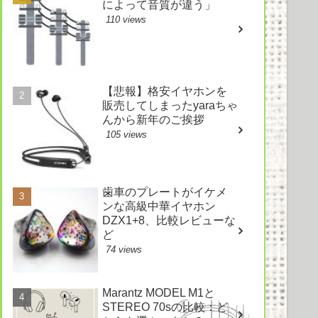
によって音質が違う」
110 views
【悲報】格安イヤホンを
販売してしまったyaraちゃ
んから新年のご挨拶
105 views
歯車のプレートがイケメ
ンな高級中華イヤホン
DZX1+8、比較レビューな
ど
74 views
Marantz MODEL M1と
STEREO 70sの比較：ど