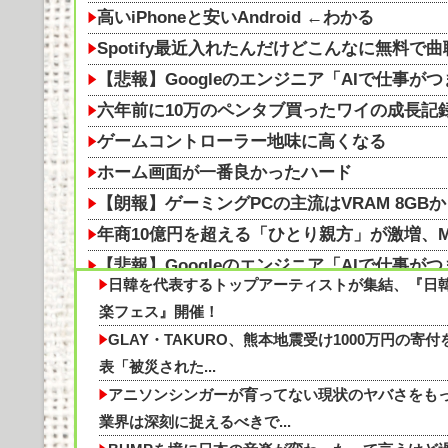
高いiPhoneと安いAndroid ←わかる
Spotify最近入れたんだけどこんなに無料
【悲報】Googleのエンジニア「AIで仕事が
六年前に10万のペンタブ買ったワイの成長記
ゲームコントローラー地味に高くなる
ホーム画面が一番良かったハード
【朗報】ゲーミングPCの主流はVRAM 8GBか
年商10億円を超える「ひとり親方」が激増、Ma
【悲報】Googleのエンジニア「AIで仕事が
日韓を代表するトップアーティストが集結、『日
【栄養】ビタミンB群を食事で摂るのがけっ
楽フェス』開催！
ホーム画面が一番良かったハード他
GLAY・TAKURO、熊本地震受け1000万円の寄付
グラボそんなにすぐ壊れる？他
表「被災された...
【保存版】にんじん選びは“ここ”を見るだけで
アニソンシンガーが育ってない現状のヤバさをも
【画像】これクッソうまいよな
業界は深刻に捉えるべきで...