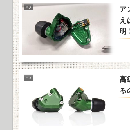
ア
ネタ
え
明
高
ネタ
る