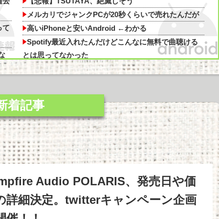
過去
【悲報】TSUTAYA、絶滅しそう
ｗｗｗｗｗｗｗｗｗｗｗｗｗｗｗｗｗｗ
メルカリでジャンクPCが20秒くらいで売れたんだが
って
高いiPhoneと安いAndroid ←わかる
Spotify最近入れたんだけどこんなに無料で曲聴ける
な
とは思ってなかった
【悲報】Googleのエンジニア「AIで仕事がつまらな
くなった」
【悲報】Googleのエンジニア「AIで仕事がつまらな
かし
くなった」他
ホーム画面が一番良かったハード他
グラボそんなにすぐ壊れる？他
解
【正論】有吉「『俺テレビ見ない』って言う奴おかし
いだろ。団子屋で『団子食べない』って言うか？」他
ちら
ゲームコントローラー地味に高くなる他
mpfire Audio POLARIS、発売日や価
の詳細決定。twitterキャンペーン企画
っ
開催！！