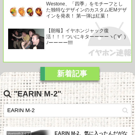
Westone、「四季」をモチーフとし
た独特なデザインのカスタムIEMデザ
インを発表！ 第一弾は紅葉！
【朗報】イヤホンジャック復
活！！！ついにキターーーーヽ(ﾟ∀ﾟ )
ﾉーーーー!!!!
"EARIN M-2"
EARIN M-2、気に入ったんだがな
bluetoothタイプ