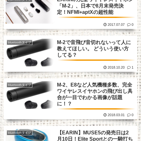
「M-2」、日本で8月末発売決
定！NFMI+aptXの超性能
2017.07.07
0
M-2で音飛び音切れないって人に
bluetoothタイプ
教えてほしい。 どういう使い方
してる？
2018.10.20
1
M-2、E8など人気機種多数、完全
bluetoothタイプ
ワイヤレスイヤホンの飛び出し具
合が一目でわかる画像が話題
に！？
2018.03.01
0
【EARIN】MUSE5の発売日は2
bluetoothタイプ
月10日！Elite Sportとの一騎打ち