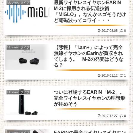
最新ワイヤレスイヤホンEARIN
bluetoothタイプ
M-2に採用される伝送技術
「MiGLO」。なんかスゴそうだけ
ど電磁波ってコワイ・・・
2017.08.05
0
【悲報】「i.am+」によって完全
bluetoothタイプ
無線イヤホンのEarinが買収され
てしまう。 M-2の発売はどうな
る？
2018.01.12
1
ついに登場するEARIN「M-2」。
bluetoothタイプ
完全ワイヤレスイヤホンの理想形
が拝めそう
2017.12.27
0
EARINの完全ワイヤレスイヤホン
bluetoothタイプ