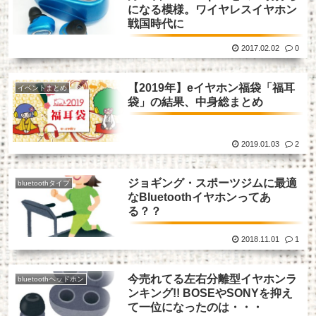
になる模様。ワイヤレスイヤホン
戦国時代に
2017.02.02
0
【2019年】eイヤホン福袋「福耳
イベントまとめ
袋」の結果、中身総まとめ
2019.01.03
2
ジョギング・スポーツジムに最適
bluetoothタイプ
なBluetoothイヤホンってあ
る？？
2018.11.01
1
今売れてる左右分離型イヤホンラ
bluetoothヘッドホン
ンキング!! BOSEやSONYを抑え
て一位になったのは・・・