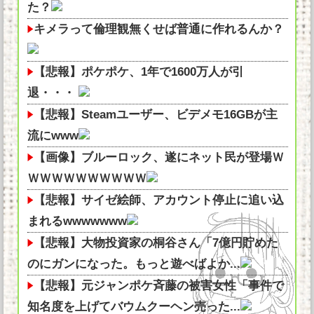
た？
キメラって倫理観無くせば普通に作れるんか？
【悲報】ポケポケ、1年で1600万人が引
退・・・
【悲報】Steamユーザー、ビデメモ16GBが主
流にwww
【画像】ブルーロック、遂にネット民が登場Ｗ
ＷＷＷＷＷＷＷＷＷＷ
【悲報】サイゼ絵師、アカウント停止に追い込
まれるwwwwwww
【悲報】大物投資家の桐谷さん「7億円貯めた
のにガンになった。もっと遊べばよか...
【悲報】元ジャンポケ斉藤の被害女性「事件で
知名度を上げてバウムクーヘン売った...