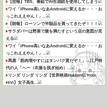
【悲報】TBS、番組でAI生成絵を使用してしまう
ワイ「iPhone高いなあAndroidに変えるか・・・お
っこれええやん！」...
【朗報】ローソンで半額品を買ってきたぞ！！！
サラダバーは野菜で腹を満たすという店の意図が見
える
ワイ「iPhone高いなあAndroidに変えるか・・・お
っこれええやん！」...
馬鹿「筋肉増やすにはタンパク質だぞ！」→江戸時
代の人「へー（衣服を脱ぎ始め）...
リンダ リンダ リンダ【世界映画Hakken伝 from
HiVi】女子高生...
WindowsってCopilotってAI押してるの？必要ない
んだけど
このパソコン買おうか迷ってるから背中を刺してく