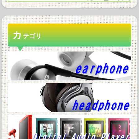
【画像】電車の『ドア横キープマン』、炎上
wwwwwwww
ワイ「iPhone高いなあAndroidに変える
カ
か・・・おっこれええやん！」...
テゴリ
WindowsってCopilotってAI押してるの？必要
ないんだけど他
【悲報】ショートスリーパー堀さんと高須クリ
ニック、ライブ配信中に大喧嘩他
洋服の青山も空調ウェアを発売ｗｗｗｗｗｗ他
Powered by livedoor 相互RSS