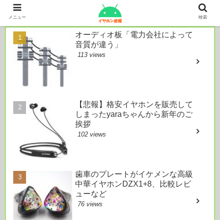
本日のおすすめ
メニュー
検索
オーディオ板「電力会社によって
音質が違う」
113 views
【悲報】格安イヤホンを販売して
しまったyaraちゃんから新年のご
挨拶
102 views
歯車のプレートがイケメンな高級
中華イヤホンDZX1+8、比較レビ
ューなど
76 views