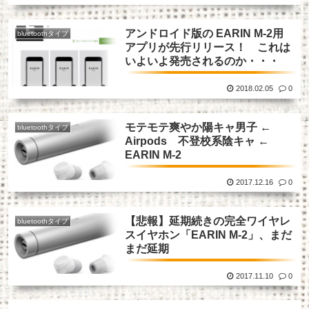
アンドロイド版の EARIN M-2用
bluetoothタイプ
アプリが先行リリース！ これは
いよいよ発売されるのか・・・
2018.02.05
0
モテモテ爽やか陽キャ男子 ←
bluetoothタイプ
Airpods 不登校系陰キャ ←
EARIN M-2
2017.12.16
0
【悲報】延期続きの完全ワイヤレ
bluetoothタイプ
スイヤホン「EARIN M-2」、まだ
まだ延期
2017.11.10
0