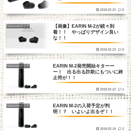
2018.02.23
0
【画像】EARIN M-2が続々到
bluetoothタイプ
着！！ やっぱりデザイン良い
な！！
2018.02.23
0
EARIN M-2発売開始キターー
bluetoothタイプ
ー！ 出る出る詐欺にもついに終
止符が！！
2018.02.22
1
EARIN M-2の入荷予定が判
bluetoothタイプ
明！？ いよいよ出るぞ！！
2018.02.19
2