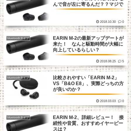
んで音が左に寄るんだ？？マジで
2018.10.30
0
EARIN M-2の最新アップデートが
bluetoothタイプ
来た！ なんと駆動時間が大幅に
向上しているらしい？
2018.08.25
5
比較されやすい「EARIN M-2」
bluetoothタイプ
VS「B&O E8」、実際どっちの方
が良いのか？
2018.03.03
0
EARIN M-2、詳細レビュー！ 接
bluetoothタイプ
続性や音質、おすすめイヤーピー
スは？