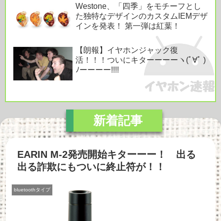
Westone、「四季」をモチーフとし
た独特なデザインのカスタムIEMデザ
インを発表！ 第一弾は紅葉！
【朗報】イヤホンジャック復
活！！！ついにキターーーーヽ(ﾟ∀ﾟ )
ﾉーーーー!!!!
EARIN M-2発売開始キターーー！ 出る
出る詐欺にもついに終止符が！！
bluetoothタイプ