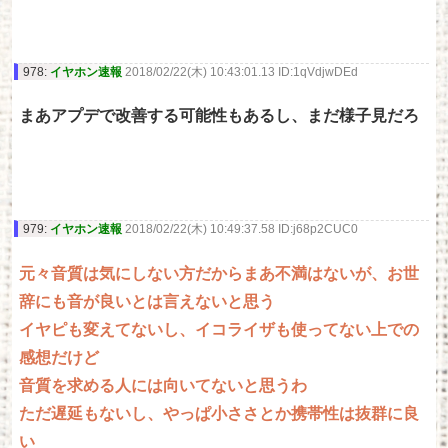
978:
イヤホン速報
2018/02/22(木) 10:43:01.13 ID:1qVdjwDEd
まあアプデで改善する可能性もあるし、まだ様子見だろ
979:
イヤホン速報
2018/02/22(木) 10:49:37.58 ID:j68p2CUC0
元々音質は気にしない方だからまあ不満はないが、お世
辞にも音が良いとは言えないと思う
イヤピも変えてないし、イコライザも使ってない上での
感想だけど
音質を求める人には向いてないと思うわ
ただ遅延もないし、やっぱ小ささとか携帯性は抜群に良
い