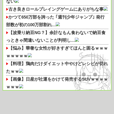
ない
古き良きロールプレイングゲームにありがちな事
かつて650万部を誇った ｢週刊少年ジャンプ｣ 発行
部数が初の100万部割れ...
【波乗り納豆NG？】余計なもん食わないで納豆食
っときゃ間違いないことが判明し...
【悩み】華奢な女性が好きすぎてほんと困るｗｗｗ
ｗｗｗｗｗ
【料理】鶏肉だけダイエット中やけどレシピが切れ
たｗｗ
【画像】日産が社運をかけて発売するSUVｗｗｗｗ
ｗｗｗ
ゲーミングPCの主流はVRAM 8GBから16GBに。
Steam調査でシェア...
【悲報】TBS、番組でAI生成絵を使用してしまう他