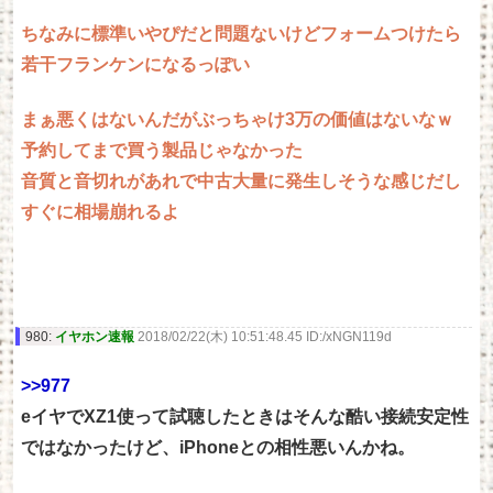
ちなみに標準いやぴだと問題ないけどフォームつけたら
若干フランケンになるっぽい
まぁ悪くはないんだがぶっちゃけ3万の価値はないなｗ
予約してまで買う製品じゃなかった
音質と音切れがあれで中古大量に発生しそうな感じだし
すぐに相場崩れるよ
980:
イヤホン速報
2018/02/22(木) 10:51:48.45 ID:/xNGN119d
>>977
eイヤでXZ1使って試聴したときはそんな酷い接続安定性
ではなかったけど、iPhoneとの相性悪いんかね。