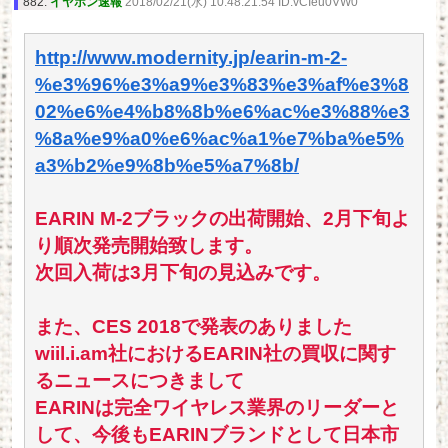
882:
イヤホン速報
2018/02/21(水) 10:48:21.54 ID:vCIeu0VW0
http://www.modernity.jp/earin-m-2-
%e3%96%e3%a9%e3%83%e3%af%e3%8
02%e6%e4%b8%8b%e6%ac%e3%88%e3
%8a%e9%a0%e6%ac%a1%e7%ba%e5%
a3%b2%e9%8b%e5%a7%8b/
EARIN M-2ブラックの出荷開始、2月下旬よ
り順次発売開始致します。
次回入荷は3月下旬の見込みです。
また、CES 2018で発表のありました
wiil.i.am社におけるEARIN社の買収に関す
るニュースにつきまして
EARINは完全ワイヤレス業界のリーダーと
して、今後もEARINブランドとして日本市