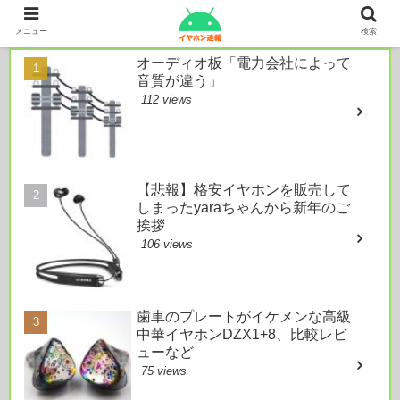
本日のおすすめ
メニュー
検索
オーディオ板「電力会社によって
音質が違う」
112 views
【悲報】格安イヤホンを販売して
しまったyaraちゃんから新年のご
挨拶
106 views
歯車のプレートがイケメンな高級
中華イヤホンDZX1+8、比較レビ
ューなど
75 views