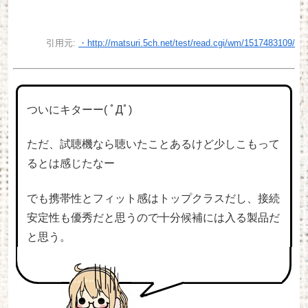
引用元:
・http://matsuri.5ch.net/test/read.cgi/wm/1517483109/
ついにキターー( ﾟДﾟ)
ただ、試聴機なら聴いたことあるけど少しこもって
るとは感じたなー
でも携帯性とフィット感はトップクラスだし、接続
安定性も優秀だと思うので十分候補には入る製品だ
と思う。