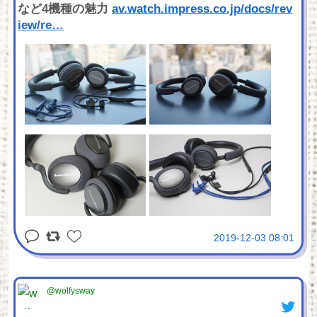
など4機種の魅力
av.watch.impress.co.jp/docs/rev
iew/re
…
2019-12-03 08:01
@wolfysway