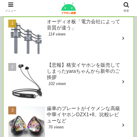
本日のおすすめ
メニュー
検索
オーディオ板「電力会社によって
音質が違う」
114 views
【悲報】格安イヤホンを販売して
しまったyaraちゃんから新年のご
挨拶
102 views
歯車のプレートがイケメンな高級
中華イヤホンDZX1+8、比較レビ
ューなど
76 views