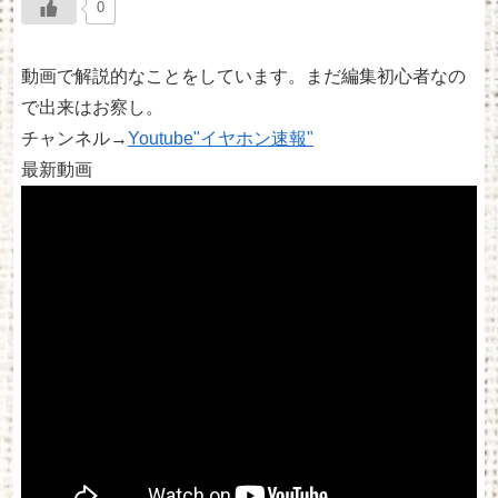
0
動画で解説的なことをしています。まだ編集初心者なの
で出来はお察し。
チャンネル→
Youtube"イヤホン速報"
最新動画