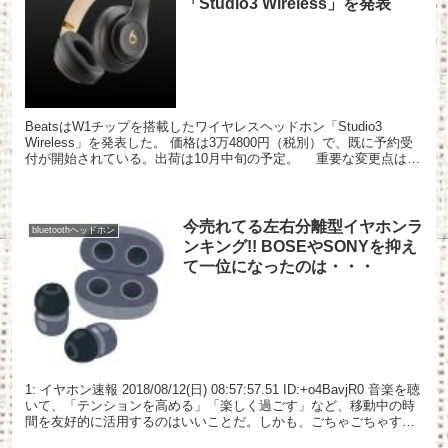
「Studio3 Wireless」を発表
BeatsはW1チップを搭載したワイヤレスヘッドホン「Studio3
Wireless」を発表した。 価格は3万4800円（税別）で、既に予約受
付が開始されている。出荷は10月中旬の予定。 重要な変更点は全
て内側にある。ヘッドホンを分解し...
今売れてる左右分離型イヤホンラ
bluetoothヘッドホン
ンキング!! BOSEやSONYを抑え
て一位になったのは・・・
1: イヤホン速報 2018/08/12(日) 08:57:57.51 ID:+o4BavjR0 音楽を聴
いて、「テンションを高める」「楽しく過ごす」など、移動中の時
間を友好的に活用するのはいいことだ。しかも、ごちゃごちゃする
有線よりも引っ...