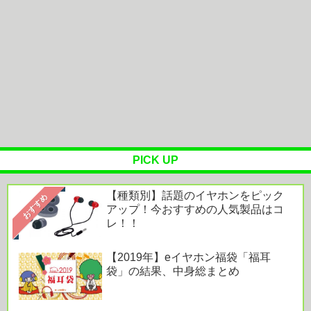
良し！「すべてがハイレベ...
SES10年目のワイ、転職するか迷う
リンダ リンダ リンダ【世界映画Hakken伝 from
HiVi】女子高生...
WindowsってCopilotってAI押してるの？必要ない
んだけど
PICK UP
【種類別】話題のイヤホンをピック
Powered by livedoor 相互RSS
おすすめ
アップ！今おすすめの人気製品はコ
レ！！
【2019年】eイヤホン福袋「福耳
袋」の結果、中身総まとめ