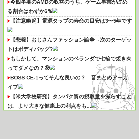
今四半期のAMDの収益のうち、ゲーム事業が占め
る割合はわずか6％
【注意喚起】電源タップの寿命の目安は3〜5年です
【悲報】おじさんファッション論争→次のターゲッ
トはボディバッグ?
もしかして、マンションのベランダで七輪で焼き肉
ってダメなの？🥺
BOSS CE-1ってそんな良いの？ 音まとめアーカ
イブ
【米大学校研究】タンパク質の摂取量を減らすこと
は、より大きな健康上の利点をも...
謎の勢力「AI発展したらお前らは皆クビになるわ」
→未だかつてAIのせいで失業...
JBL『Liveシリーズ』は音良し・機能良し・利便性