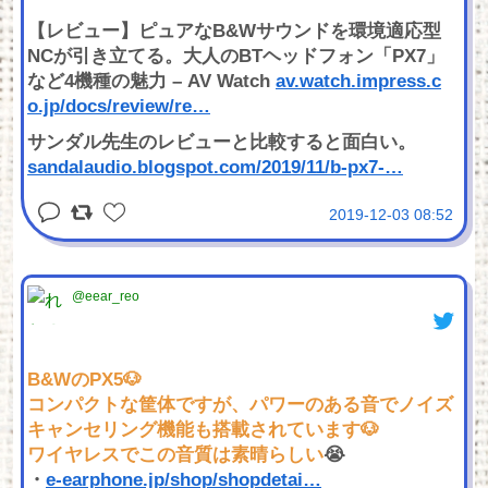
【レビュー】ピュアなB&Wサウンドを環境適応型
NCが引き立てる。大人のBTヘッドフォン「PX7」
など4機種の魅力 – AV Watch
av.watch.impress.c
o.jp/docs/review/re
…
サンダル先生のレビューと比較すると面白い。
sandalaudio.blogspot.com/2019/11/b-px7-
…
2019-12-03 08:52
@eear_reo
B&WのPX5🐶
コンパクトな筐体ですが、パワーのある音でノイズ
キャンセリング機能も搭載されています🐶
ワイヤレスでこの音質は素晴らしい
😭
・
e-earphone.jp/shop/shopdetai
…