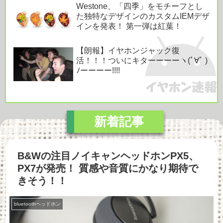
Westone、「四季」をモチーフとし
た独特なデザインのカスタムIEMデザ
インを発表！ 第一弾は紅葉！
【朗報】イヤホンジャック復
活！！！ついにキターーーーヽ(ﾟ∀ﾟ )
ﾉーーーー!!!!
B&Wの注目ノイキャンヘッドホンPX5、
PX7が発売！ 質感や音質にかなり期待で
きそう！！
bluetoothヘッドホン