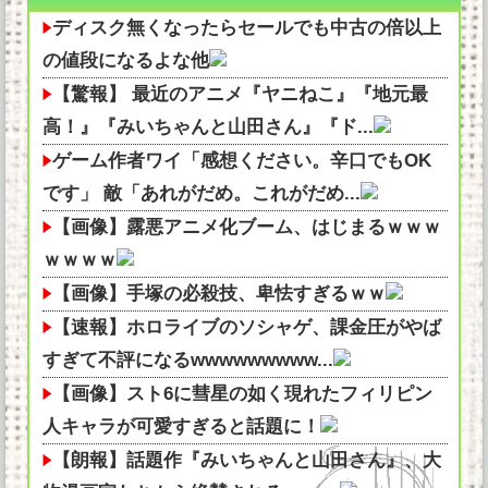
ディスク無くなったらセールでも中古の倍以上
の値段になるよな他
【驚報】 最近のアニメ『ヤニねこ』『地元最
高！』『みいちゃんと山田さん』『ド...
ゲーム作者ワイ「感想ください。辛口でもOK
です」 敵「あれがだめ。これがだめ...
【画像】露悪アニメ化ブーム、はじまるｗｗｗ
ｗｗｗｗ
【画像】手塚の必殺技、卑怯すぎるｗｗ
【速報】ホロライブのソシャゲ、課金圧がやば
すぎて不評になるwwwwwwwww...
【画像】スト6に彗星の如く現れたフィリピン
人キャラが可愛すぎると話題に！
【朗報】話題作『みいちゃんと山田さん』、大