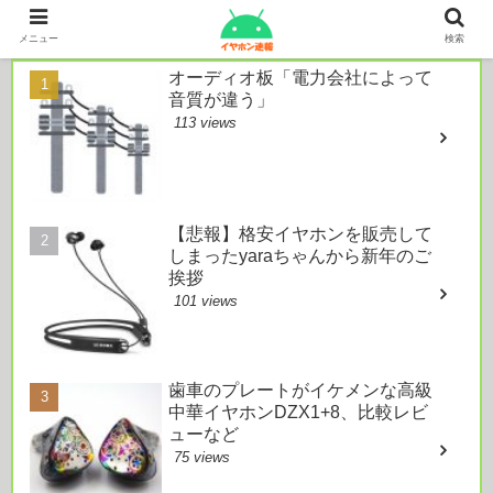
本日のおすすめ
メニュー
検索
オーディオ板「電力会社によって
音質が違う」
113 views
【悲報】格安イヤホンを販売して
しまったyaraちゃんから新年のご
挨拶
101 views
歯車のプレートがイケメンな高級
中華イヤホンDZX1+8、比較レビ
ューなど
75 views