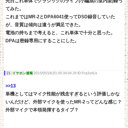
先日これ単体でクラシックのライブ(小編成の室内楽)録っ
てみた。
これまではMR-2とDPA6041使ってDSD録音していた
が、音質は傾向は違うが満足できた。
電池の持ちまで考えると、これ単体で十分と思った。
DPAは密録専用にすることにした。
21:
イヤホン速報
2015/05/18(月) 00:34:04.29 ID:Fcq3zALk
>>13
単機としてはマイク性能が残念すぎるという評価しかな
いんだけど、外部マイクを使ったMR-2ってどんな感じ？
外部マイクで本領発揮するタイプ？