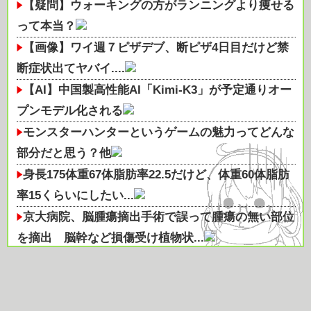
【疑問】ウォーキングの方がランニングより痩せる
って本当？
【画像】ワイ週７ピザデブ、断ピザ4日目だけど禁
断症状出てヤバイ....
【AI】中国製高性能AI「Kimi-K3」が予定通りオー
プンモデル化される
モンスターハンターというゲームの魅力ってどんな
部分だと思う？他
身長175体重67体脂肪率22.5だけど、体重60体脂肪
率15くらいにしたい...
京大病院、脳腫瘍摘出手術で誤って腫瘍の無い部位
を摘出 脳幹など損傷受け植物状...
【正論】ホリエモン、移民受け入れ反対派にブチギ
レ→スタジオ誰も反論できず沈黙...
【画像】ハンバーグDON作ったけど