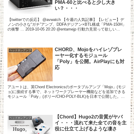
PMA-60と比べると少し大き
い？・・・
【twitterでの反応】 @avwatch 【今週の人気記事】【レビュー】デ
ノンの小さな“ガチ”アンプ、DDFAデジアン×BTL構成「PMA-150H」
の衝撃 … 2019-10-05 20:20 @entamejp 行動力見習って欲しい...
CHORD、Mojoをハイレゾプレ
ヘッドホンアンプ
ーヤー化するモジュール
「Poly」を公開。AirPlayにも対
応
アユートは、英Chord Electronicsのポータブルアンプ「Mojo」(モジ
ョ)に接続する事で、ネットワークプレーヤー機能などを追加できる
モジュール「Poly」(ポリー/CHO-POLY-BLK)を日本で公開した。発
売日は未定だが、...
【Chord】Hugo2の音質がヤバ
ヘッドホンアンプ
イ・・・流れて来た全ての音を主
役に仕立て上げるような凄さ