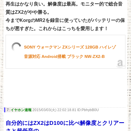
再生はかなり良い。解像度は最高。モニター的で総合音
質はZX2がやや勝る。
今までKorgのMR2を録音に使っていたがバッテリーの保
ちが悪すぎた。これからはこっちを愛用します！
SONY ウォークマン ZXシリーズ 128GB ハイレゾ
音源対応 Android搭載 ブラック NW-ZX2-B
7:
イヤホン速報
2015/03/03(火) 22:02:18.81 ID:PbhybB0U
自分的にはZX2はD100に比べ解像度とクリアー
さと超低音の