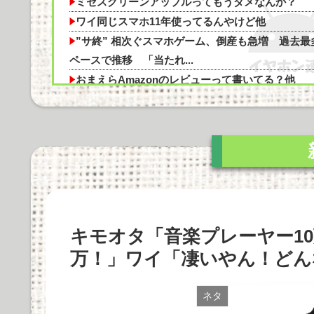
に他
ミセスグリーンアップルってもうダメなんか？
シャウエッセン公式、こういうのでいいんだ
ワイ同じスマホ11年使ってるんやけど他
”サ終” 相次ぐスマホゲーム、倒産も急増 過去最
シカ「全部喰った」 祭り中止
ペースで推移 「当たれ...
おまえらAmazonのレビューって書いてる？
おまえらAmazonのレビューって書いてる？他
PCゲーム「まず20万円以上のPCを買います」←
他
Apple Vision Proの音質や機能性、使用感を徹底
Powered by livedoor 相互RSS
剖！価格の...
Marantz MODEL M1とSTEREO 70sの比較：ど
を選...
Cadenza 12は本当に価値があるのか？価格に見合
キモオタ「音楽プレーヤー10
た音質とデザイン...
COREIR AL ALLOYの実際の使用感と評価まとめ
万！」ワイ「凄いやん！どん
ネタ