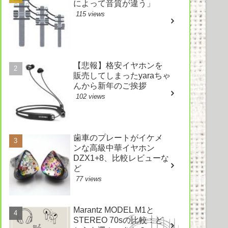
によって音質が違う」
115 views
【悲報】格安イヤホンを
販売してしまったyaraちゃ
んから新年のご挨拶
102 views
歯車のプレートがイケメ
ンな高級中華イヤホン
DZX1+8、比較レビューな
ど
77 views
Marantz MODEL M1と
STEREO 70sの比較：ど