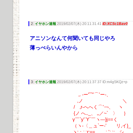
2:
イヤホン速報
2019/02/07(木) 20:11:31.41
ID:XCSc1Bav0
アニソンなんて何聞いても同じやろ
薄っぺらいんやから
3:
イヤホン速報
2019/02/07(木) 20:11:37.37 ID:m4gSKQz+p
,. -ー冖’⌒’ー-、
,ノ 
/ ,r‐へへく⌒’￢、 ヽ
{ノ へ.._、 ,,／~` 〉 ｝
γ￣`y’¨Y´￣ヽ―}j==く
（ヽ-〈＿ュ`ー‐’ リ
ヽ;；∵r;==、、∴’∵; 