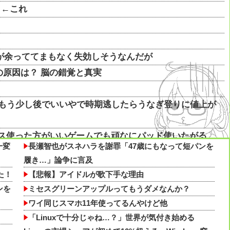
」←これ
トが余っててまもなく失効しそうなんだが
原因は？ 脳の錯覚と真実
どもう少し後でいいやで時期逃したらうなぎ登りに値上が
ウス使った方がいいゲームでも頑なにパッド使いたがる
一変
長瀬智也がスネハラを謝罪「47歳にもなって短パンを
必要ないんだけど
履き…」論争に言及
過去最多ペースで推移 「当たれば一攫千金」過去の時代
た！
【悲報】アイドルが歌下手な理由
ンを
ミセスグリーンアップルってもうダメなんか？
が税抜150円引き＆ご飯大盛り無料🤤
ワイ同じスマホ11年使ってるんやけど他
過去最多ペースで推移 「当たれば一攫千金」過去の時代
「Linuxで十分じゃね…？」世界が気付き始める