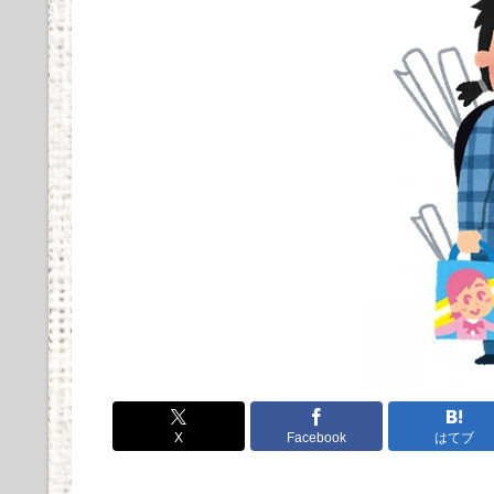
Powered by livedoor 相互RSS
X
Facebook
はてブ