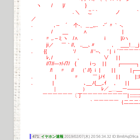
ヽ / |/ }
. ＼ こ¨｀ ノ 
／
. , -‐ ´ 个-、＿_,,.. ‐’´ 〃｀ -､
/ __ ∧ | 
. 〃 ,. –ミヽ /∧ i |/ハ
ji／ ￣｀//, ..__､〃 , ___!＿_
. {{ ‘/ // ‘‐-､ ′ | ｉ´￣￣￣
ﾚ, / , ∨ |
//7//―ｧ/‐/7/￣{ iっ | | ┌――
/! 〃 // （’ //} ｉ | | | |┌
. | 〃 ￣ jﾉｲ | | |::l::i::::::
. | ､__ﾉ{__,.ｲ , | | |_j::l:::
｜ ） ﾚ／_＿__ー‐――┤::::::::
￣￣￣￣￣￣〔丁￣￣￣￣￣￣￣￣￣| ::::::::::
｀￣￣￣￣￣｛二二二二l_＿＿
471:
イヤホン速報
2019/02/07(木) 20:56:34.32 ID:Bm8AqD9ca