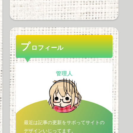
ゼンハイザー率ｗｗｗｗ
ｗｗｗｗｗ
33 views
プ
ロフィール
PHILIPSのFidelioX2って
どう？あとリケーブルに
ついても語って
管理人
30 views
最近は記事の更新をサボってサイトの
デザインいじってます。