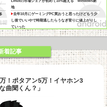
Linuxの市場シェアが初めて10%超える Windows窮
地
よ丼を作る
去年10月にゲーミングPC買おうと思ったけどもう少
多
し後でいいやで時期逃したらうなぎ登りに値上がりし
他
ていった
友達とPCで遊んでるんだがキーボードとマウス使っ
これ
た方がいいゲームでも頑なにパッド使いたがる
WindowsってCopilotってAI押してるの？必要ないん
解
だけど
”サ終” 相次ぐスマホゲーム、倒産も急増 過去最多
ちら
ペースで推移 「当たれば一攫千金」過去の時代に
”サ終” 相次ぐスマホゲーム、倒産も急増 過去最多
っ
万！ポタアン5万！イヤホン3
ペースで推移 「当たれば一攫千金」過去の時代に他
おまえらAmazonのレビューって書いてる？他
な曲聞くん？」
PCゲーム「まず20万円以上のPCを買います」←これ
他