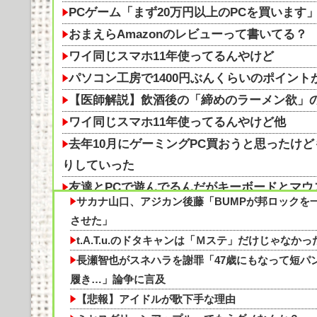
PCゲーム「まず20万円以上のPCを買います
おまえらAmazonのレビューって書いてる？
ワイ同じスマホ11年使ってるんやけど
パソコン工房で1400円ぶんくらいのポイン
【医師解説】飲酒後の「締めのラーメン欲」の
ワイ同じスマホ11年使ってるんやけど他
去年10月にゲーミングPC買おうと思ったけ
りしていった
友達とPCで遊んでるんだがキーボードとマ
サカナ山口、アジカン後藤「BUMPが邦ロックを
WindowsってCopilotってAI押してるの？
させた」
”サ終” 相次ぐスマホゲーム、倒産も急増 
t.A.T.u.のドタキャンは「Ｍステ」だけじゃなかっ
に
長瀬智也がスネハラを謝罪「47歳にもなって短パ
【朗報】かつや感謝祭が開催中！人気メニュー
履き…」論争に言及
”サ終” 相次ぐスマホゲーム、倒産も急増 
【悲報】アイドルが歌下手な理由