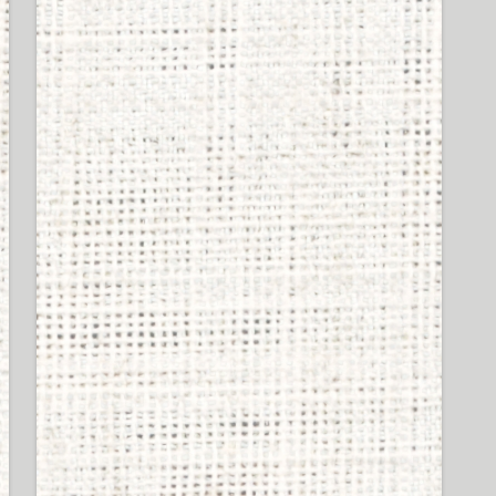
SHUREのイヤホン買って
シュア掛けしてるやつの
イキってる率は異常ｗｗ
ｗｗｗ
47 views
ワイ、ボカロを始めるも
再生数が伸びず号泣
43 views
SHURE製イヤホンの偽物
掴まされたかも。シェル
に刻まれてる番号が左右
で違う奴はもしかし
て・・・
43 views
ヘッドホンに拘るヤツの