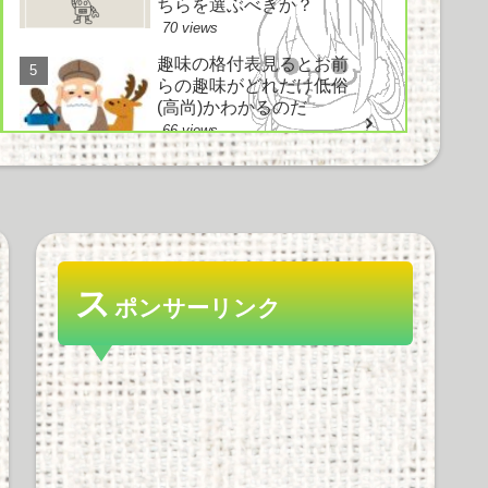
ちらを選ぶべきか？
70 views
趣味の格付表見るとお前
らの趣味がどれだけ低俗
(高尚)かわかるのだ
66 views
電車とかでイヤホン使わ
ずにヘッドホン使ってド
ヤ顔してる奴ｗｗｗｗｗ
ｗ
ス
ポンサーリンク
61 views
好きなノベルゲーソング
は？ にわか「鳥の詩」
知ったか「空気力学少女
と～」情弱「Hesitation
snow」
56 views