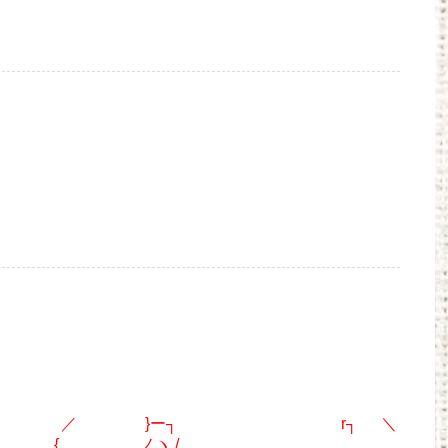
＼
,イ}_ ／ }ー┐ r┐ ＼
シ { ノヽ / ＿＿