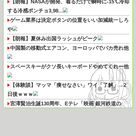
【朗報】NASAが開発、着るだけで瞬時に-15℃冷却
する冷感ポンチョ3,98...
ゲーム業界は決定ボタンの位置をいい加減統一しろ
や
【朗報】夏休み出国ラッシュがピーク
中国製の移動式エアコン、ヨーロッパでバカ売れ他
スペースキーがクソ長いキーボードやめてくれー他
【体験談】マッマ「痩せなさい」ワイ「了解」→2
日後ｗｗｗ
宮澤賢治生誕130周年、Eテレ「映画 銀河鉄道の
夜」(1985年)を再放送！
【朗報】ダイエットのプロ来てくれ
【酷暑】今年の暑さピーク終了か？今週から気温も