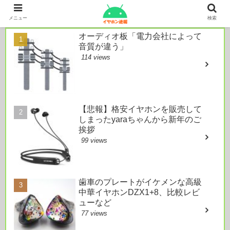
本日のおすすめ
メニュー
検索
オーディオ板「電力会社によって
音質が違う」
114 views
【悲報】格安イヤホンを販売して
しまったyaraちゃんから新年のご
挨拶
99 views
歯車のプレートがイケメンな高級
中華イヤホンDZX1+8、比較レビ
ューなど
77 views