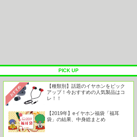
「30℃未満」が続出になるかも
太ったワイ、痩せる事を諦めそう → 想像以上に太
ってて笑ったｗｗ
【札幌市清田区】調査の結果“クマの痕跡なし”
「シカでも犬でもないゴロンとし...
【ミニレビュー】澄んだ美しさが光る。オーディオ
ボードのプロが作ったデスクトッ...
PICK UP
【種類別】話題のイヤホンをピック
おすすめ
アップ！今おすすめの人気製品はコ
Powered by livedoor 相互RSS
レ！！
【2019年】eイヤホン福袋「福耳
袋」の結果、中身総まとめ