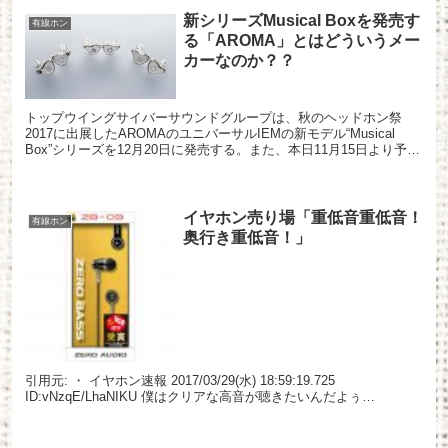
新シリーズMusical Boxを発売す
有線ホン
る「AROMA」とはどういうメー
カーなのか？？
トップウイングサイバーサウンドグループは、秋のヘッドホン祭
2017に出展したAROMAのユニバーサルIEMの新モデル“Musical
Box”シリーズを12月20日に発売する。また、本日11月15日より予約
受付を開始した。 “Musical...
イヤホン売り場「重低音重低音！
有線ホン
奥行き重低音！」
引用元: ・ イヤホン速報 2017/03/29(水) 18:59:19.725
ID:vNzqE/LhaNIKU 僕はクリアな高音が聴きたいんだよぅ…