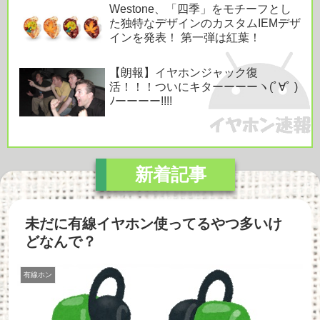
Westone、「四季」をモチーフとし
た独特なデザインのカスタムIEMデザ
インを発表！ 第一弾は紅葉！
【朗報】イヤホンジャック復
活！！！ついにキターーーーヽ(ﾟ∀ﾟ )
ﾉーーーー!!!!
未だに有線イヤホン使ってるやつ多いけ
どなんで？
有線ホン