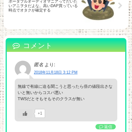
ポータブルオーディオマニアってだいた
いアニヲタだよな。高いDAP買っている
時点でオタクが確定する
コメント
匿名
より:
2018年11月18日 3:12 PM
無線で有線に迫る聞こうと思ったら倍の値段出さな
いと無いからコスパ悪い
TWSだとそもそもそのクラスが無い
+1
返信