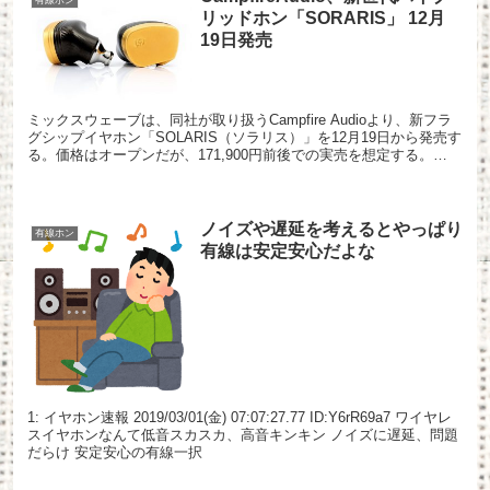
リッドホン「SORARIS」 12月
19日発売
ミックスウェーブは、同社が取り扱うCampfire Audioより、新フラ
グシップイヤホン「SOLARIS（ソラリス）」を12月19日から発売す
る。価格はオープンだが、171,900円前後での実売を想定する。
SOLARISは10月開催の「...
ノイズや遅延を考えるとやっぱり
有線ホン
有線は安定安心だよな
1: イヤホン速報 2019/03/01(金) 07:07:27.77 ID:Y6rR69a7 ワイヤレ
スイヤホンなんて低音スカスカ、高音キンキン ノイズに遅延、問題
だらけ 安定安心の有線一択