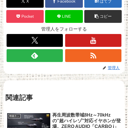
X
Facebook
はてブ
Pocket
LINE
コピー
管理人をフォローする
管理人
関連記事
再生周波数帯域8Hz～70kHz
有線ホン
の”超ハイレゾ”対応イヤホンが登
場。ZERO AUDIO「CARBO i」