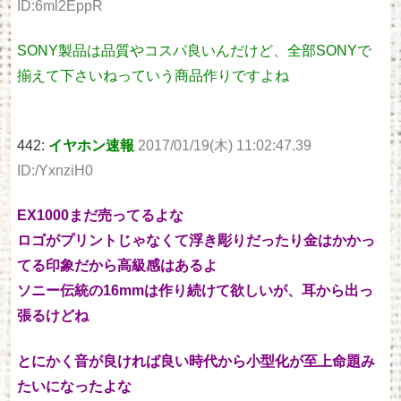
ID:6ml2EppR
SONY製品は品質やコスパ良いんだけど、全部SONYで
揃えて下さいねっていう商品作りですよね
442:
イヤホン速報
2017/01/19(木) 11:02:47.39
ID:/YxnziH0
EX1000まだ売ってるよな
ロゴがプリントじゃなくて浮き彫りだったり金はかかっ
てる印象だから高級感はあるよ
ソニー伝統の16mmは作り続けて欲しいが、耳から出っ
張るけどね
とにかく音が良ければ良い時代から小型化が至上命題み
たいになったよな