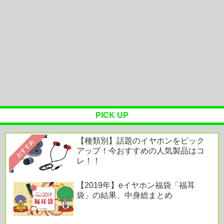
筋トレ半年の112kgデブ、痩せる兆しが無し…
【注意喚起】電源タップの寿命の目安は3〜5年です
他
鈴木奈々「垂れてたバストが上がった！」下着姿を
公開！！！
PICK UP
Powered by livedoor 相互RSS
【種類別】話題のイヤホンをピック
おすすめ
アップ！今おすすめの人気製品はコ
レ！！
【2019年】eイヤホン福袋「福耳
袋」の結果、中身総まとめ