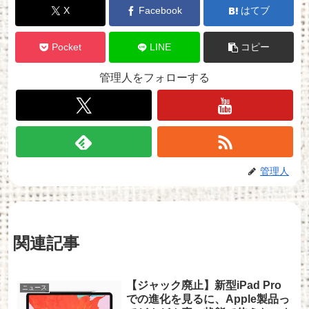
X
Facebook
はてブ
Pocket
LINE
コピー
管理人をフォローする
管理人
関連記事
【ジャック廃止】新型iPad Pro
ニュース
での進化を見るに、Apple製品っ