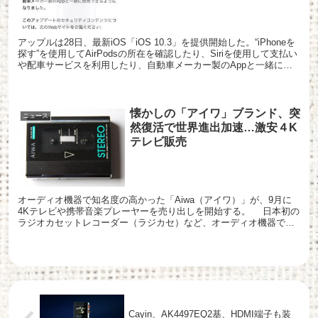
アップルは28日、最新iOS「iOS 10.3」を提供開始した。“iPhoneを
探す”を使用してAirPodsの所在を確認したり、Siriを使用して支払い
や配車サービスを利用したり、自動車メーカー製のAppと一緒に使
用できるようになる。 ...
懐かしの「アイワ」ブランド、突
ニュース
然復活で世界進出加速…激安４K
テレビ販売
オーディオ機器で知名度の高かった「Aiwa（アイワ）」が、9月に
4Kテレビや携帯音楽プレーヤーを売り出しを開始する。 日本初の
ラジオカセットレコーダー（ラジカセ）など、オーディオ機器で知
名度が高かった「Aiwa（アイワ）」ブランドが復活す...
Cayin、AK4497EQ2基、HDMI端子も装