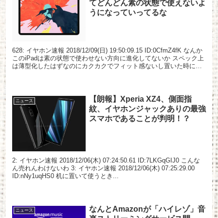
てどんどん素の状態で使えないよ
うになっていってるな
628: イヤホン速報 2018/12/09(日) 19:50:09.15 ID:0CfmZ4fK なんか
このiPadは素の状態で使わせない方向に進化してないか スペック上
は薄型化したはずなのにカクカクでフィット感ないし置いた時に持
ち上げづ...
【朗報】Xperia XZ4、側面指
ニュース
紋、イヤホンジャックありの最強
スマホであることが判明！？
2: イヤホン速報 2018/12/06(木) 07:24:50.61 ID:7LKGqGIJ0 こんな
ん売れんわけないわ 3: イヤホン速報 2018/12/06(木) 07:25:29.00
ID:nNy1uqHS0 机に置いて使うとき...
なんとAmazonが「ハイレゾ」音
ニュース