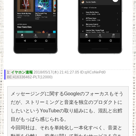
1:
イヤホン速報
2018/05/17(木) 21:41:27.05 ID:qXCoNePd0
BE:416336462-PLT(12000)
メッセージングに関するGoogleのフォーカスもそう
だが、ストリーミングと音楽を独立のプロダクトに
したいというYouTubeの取り組みにも、混乱と出鱈
目がもっぱら感じられる。
今回同社は、それを単純化し一本化すべく、音楽と