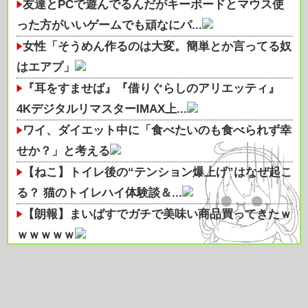
友達とPCで遊んでるんだがキーボードとマウス使
った方がいいゲームでも頑なにパ...
女性「そうめん作るのは大変。簡単とか言ってる奴
はエアプ」
『耳をすませば』『借りぐらしのアリエッティ』
4KデジタルリマスターIMAX上...
ワイ、ダイエット中に「食べたいのも食べられず幸
せか？」と考える
【ねこ】トイレ後の“テンション爆上げ”はなぜ起こ
る？ 猫のトイレハイ体験談＆...
【朗報】まいばすでガチで美味い商品買ってきたｗ
ｗｗｗｗｗ
太ってしまった…ダイエットしなきゃ…パンケーキ
食べたい…でも、食べたら太るよ...
洋服の青山も空調ウェアを発売ｗｗｗｗｗｗ他