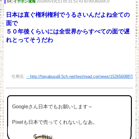
64:
イヤホン速報
2018/05/19(土) 05:31:52.43 ID:9oO6u00C0
日本は直ぐ権利権利でうるさいんだよね全ての
面で
５０年後くらいには全世界からすべての面で遅
れとってそうだわ
引用元:
・http://hayabusa9.5ch.net/test/read.cgi/news/1526560887/
Googleさん日本でもお願いします～
Pixelも日本で売ってくれないしなあ。