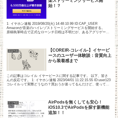
楽ストリーミングサービス開
始！？
1: イヤホン速報 2019/08/20(火) 14:48:10.99 ID:CAP_USER
Amazonが音楽のハイレゾストリーミングサービスを開始する。
原稿執筆時点で正式なローンチ日程は不明だが、あるアグリゲータ
ーからの情報によ...
【COREIR-コレイル-】イヤーピ
ニュース
ースのユーザー体験談：音質向上
から装着感まで
この記事はコレイル イヤーピースに関する記事です。 以下、皆さ
んの反応です。 1: イヤホン速報 2023/04/01 11:22:15.55 ID:user123
コレイルって実際どうなの？買おうか迷ってるんだけど、使ってる
人いる？ 2:...
AirPodsを無くしても安心！
ニュース
iOS10.3でAirPodsを探す新機能
追加！！