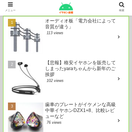
本日のおすすめ
メニュー
検索
オーディオ板「電力会社によって
音質が違う」
113 views
【悲報】格安イヤホンを販売して
しまったyaraちゃんから新年のご
挨拶
102 views
歯車のプレートがイケメンな高級
中華イヤホンDZX1+8、比較レビ
ューなど
76 views