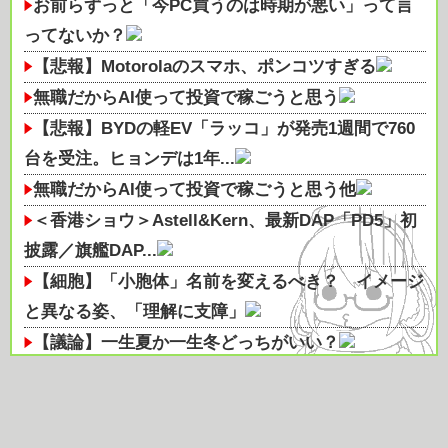
お前らずっと「今PC買うのは時期が悪い」って言
ってないか？
【悲報】Motorolaのスマホ、ポンコツすぎる
無職だからAI使って投資で稼ごうと思う
【悲報】BYDの軽EV「ラッコ」が発売1週間で760
台を受注。ヒョンデは1年...
無職だからAI使って投資で稼ごうと思う他
＜香港ショウ＞Astell&Kern、最新DAP「PD5」初
披露／旗艦DAP...
【細胞】「小胞体」名前を変えるべき？ イメージ
と異なる姿、「理解に支障」
【議論】一生夏か一生冬どっちがいい？
社会人でジム通っているのはすごいと思う
結局のところラーメンの最高峰って「担々麺」だよ
な