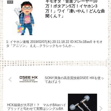
キモオタ「音楽プレーヤー10
ネタ
万！ポタアン5万！イヤホン3
万！」ワイ「凄いやん！どんな曲
聞くん？」
1: イヤホン速報 2019/02/07(木) 20:11:18.22 ID:XCSc1Bav0 キモオ
タ「アニソン」 ええ…クラシックちゃうんか…
SONY渾身の高音質技術DSEE HXを使っ
てあげよう
HCK福袋が大不評！？ マルチBAorハイ
ブリッドと匂わせて実際はシングルBA