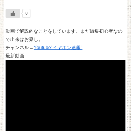
0
動画で解説的なことをしています。まだ編集初心者なの
で出来はお察し。
チャンネル→
Youtube"イヤホン速報"
最新動画