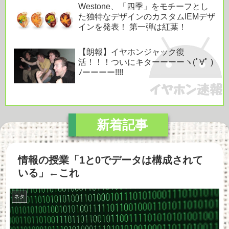
Westone、「四季」をモチーフとし
た独特なデザインのカスタムIEMデザ
インを発表！ 第一弾は紅葉！
【朗報】イヤホンジャック復
活！！！ついにキターーーーヽ(ﾟ∀ﾟ )
ﾉーーーー!!!!
情報の授業「1と0でデータは構成されて
いる」←これ
ネタ