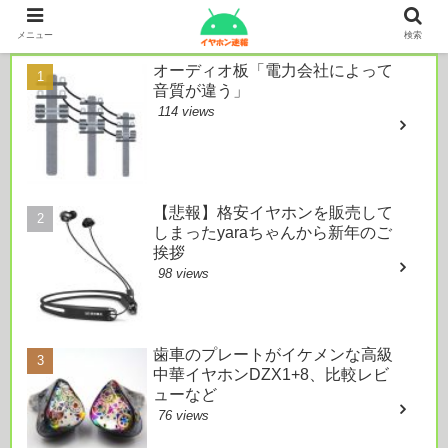
本日のおすすめ
メニュー
検索
オーディオ板「電力会社によって
音質が違う」
114 views
【悲報】格安イヤホンを販売して
しまったyaraちゃんから新年のご
挨拶
98 views
歯車のプレートがイケメンな高級
中華イヤホンDZX1+8、比較レビ
ューなど
76 views