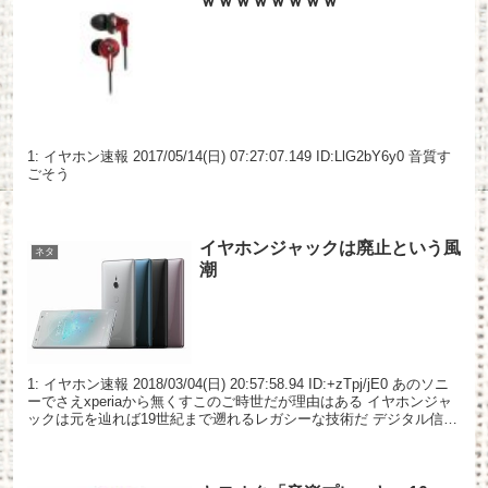
ｗｗｗｗｗｗｗｗ
1: イヤホン速報 2017/05/14(日) 07:27:07.149 ID:LlG2bY6y0 音質す
ごそう
イヤホンジャックは廃止という風
ネタ
潮
1: イヤホン速報 2018/03/04(日) 20:57:58.94 ID:+zTpj/jE0 あのソニ
ーでさえxperiaから無くすこのご時世だが理由はある イヤホンジャ
ックは元を辿れば19世紀まで遡れるレガシーな技術だ デジタル信号
オ...