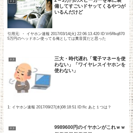
2～3万円のスピーカーを車に装
ネタ
備してすごいドヤッてくるやつが
いるんだけど
引用元: ・ イヤホン速報 2017/03/14(火) 22:06:13.420 ID:Vr5Rkq870
5万円のヘッドホン使ってる俺としては糞音質だと思った
三大・時代遅れ「電子マネーを使
ネタ
わない」「ワイヤレスイヤホンを
使わない」
1: イヤホン速報 2017/09/27(水)08:18:51 ID:fIc あと１つは？
9989600円のイヤホンがこれｗｗ
ネタ