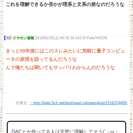
これを理解できるか否かが理系と文系の差なのだろうな
62:
イヤホン速報
2018/01/20(土) 00:35:39.242 ID:FwkvYDQT0
きっと50年後にはこのスレみたいに気軽に量子コンピュ
ータの原理を語ってるんだろうな
んで俺たちは聞いてもサッパリわからんのだろうな
引用元:
・http://hebi.5ch.net/test/read.cgi/news4vip/1516374405/
DACとか作ってる人は完璧に理解してそう(´・ω・