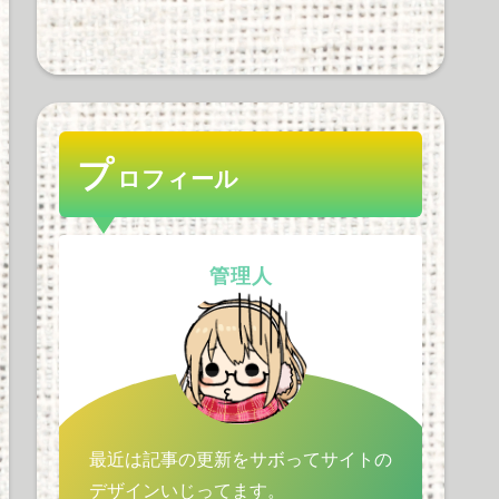
ゼンハイザー率ｗｗｗｗ
ｗｗｗｗｗ
32 views
プ
ロフィール
Apple Vision Proの音質や
機能性、使用感を徹底解
剖！価格の懸念も解消す
管理人
るか？
31 views
最近は記事の更新をサボってサイトの
デザインいじってます。