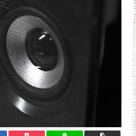
BenQ、有機EL WQHDゲーミングモニター
「MOBIUZ EX271QMZ」など3機種他
40万のPC 40万のスマホ お前らどっちが欲しい？
他
Powered by livedoor 相互RSS