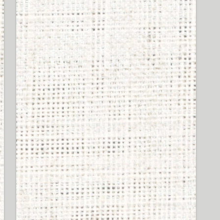
SHUREのイヤホン買って
シュア掛けしてるやつの
イキってる率は異常ｗｗ
ｗｗｗ
47 views
SHURE製イヤホンの偽物
掴まされたかも。シェル
に刻まれてる番号が左右
で違う奴はもしかし
て・・・
44 views
ワイ、ボカロを始めるも
再生数が伸びず号泣
43 views
ヘッドホンに拘るヤツの