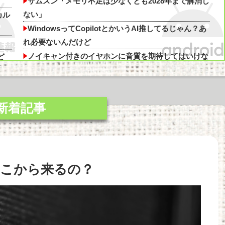
原因は？ 脳の錯覚と真実
サムスン「メモリ不足は少なくとも2028年まで解消し
ない」
カル
WindowsってCopilotとかいうAI推してるじゃん？あ
れ必要ないんだけど
ノイキャン付きのイヤホンに音質を期待してはいけな
ど
い
久々に（・∀・）ｽｯﾎﾟﾝ!やったわ ak400に持ってかれ
た
「Linuxで十分じゃね…？」世界が気付き始める
Linuxの市場シェアが初めて10%超える Windows窮
地
？
今始めどきのスマホゲームなにかある？他
こから来るの？
【SSD】1TBで1.5万とか、買った時の倍なんだけど
解
今だと買い増してしまいそうで怖い他
「Linuxで十分じゃね…？」世界が気付き始める
ちら
Linuxの市場シェアが初めて10%超える Windows窮
地他
っ