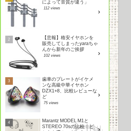
によって音質が違う」
112 views
【悲報】格安イヤホンを
販売してしまったyaraちゃ
んから新年のご挨拶
102 views
歯車のプレートがイケメ
ンな高級中華イヤホン
DZX1+8、比較レビューな
ど
75 views
Marantz MODEL M1と
STEREO 70sの比較：ど