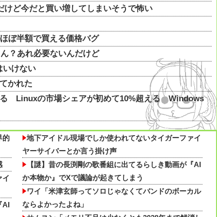
なんだけど今だと買い増してしまいそうで怖い
XTがほぼ半額で買える価格バグ
るじゃん？あれ必要ないんだけど
はいけない
ってかれた
 Linuxの市場シェアが初めて10%超える Windows
界的
地下アイドル現場でしか使われてないタイガーファイ
なんだけど今だと買い増してしまいそうで怖い他
ヤーサイバーとか言う掛け声
 Linuxの市場シェアが初めて10%超える Windows
感
【謎】昔の長渕剛の歌番組に出てるらしき動画が『AI
か本物か』でXで議論が起きてしまう
ァイ
ワイ「米津玄師ってソロじゃなくてバンドのボーカル
ならよかったよね」
AI