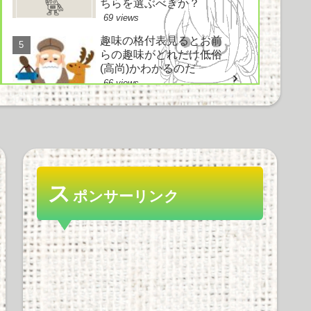
ちらを選ぶべきか？
69 views
趣味の格付表見るとお前
らの趣味がどれだけ低俗
(高尚)かわかるのだ
66 views
電車とかでイヤホン使わ
ずにヘッドホン使ってド
ヤ顔してる奴ｗｗｗｗｗ
ｗ
ス
ポンサーリンク
63 views
好きなノベルゲーソング
は？ にわか「鳥の詩」
知ったか「空気力学少女
と～」情弱「Hesitation
snow」
57 views