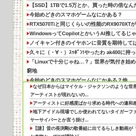
【SSD】1TBで1.5万とか、買った時の倍
今始めどきのスマホゲームなにかある？
RTX5070Tiと同じくらいの性能のRX9070
WindowsってCopilotとかいうAI推して
ノイキャン付きのイヤホンに音質を期待して
久々に（・∀・）ｽｯﾎﾟﾝ!やったわ ak400に持
「Linuxで十分じゃね…？」世界が気付き始める
窮地
今始めどきのスマホゲームなにかある？他
なぜ日本からはマイケル・ジャクソンのような世
【SSD】1TBで1.5万とか、買った時の倍
アーティストが現れないの...
「Linuxで十分じゃね…？」世界が気付き始める
アーティストに好感度ばかり求める時代への違和
窮地他
地下アイドル現場でしか使われてないタイガーフ
日本一うまいラーショいってきたぞ
ヤーサイバーとか言う掛け...
【知らんの？】車内の悩みが即消える‼
【謎】昔の長渕剛の歌番組に出てるらしき動画が『