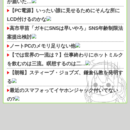
が届いた…
【PC電源】いったい誰に見せるためにそんな所に
LCD付けるのかな
高市早苗「ガキにSNSは早いやろ」SNS年齢制限法
案提出検討
ノートPCのメモリ足りない他
【では世界の一流は？】仕事終わりにホットミルク
を飲むのは三流。瞑想するのは二...
【朗報】スティーブ・ジョブズ、鎌倉仏教を発明す
る
最近のスマフォってイヤホンジャック付いてない
の?
俳優・三嶋健太「まてまてまて…！嘘やろ」銀座の
珈琲店のコーヒーの価格に震える...
「清掃員」←これって恥ずかしい職業なの？