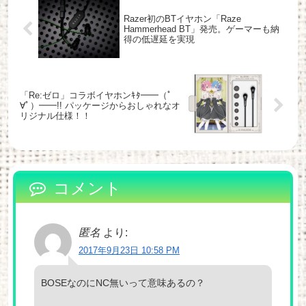
Razer初のBTイヤホン「Raze
Hammerhead BT」発売。ゲーマーも納
得の低遅延を実現
「Re:ゼロ」コラボイヤホンｷﾀ━━（ﾟ
∀ﾟ）━━!! パッケージからおしゃれなオ
リジナル仕様！！
コメント
匿名
より:
2017年9月23日 10:58 PM
BOSEなのにNC無いって意味あるの？