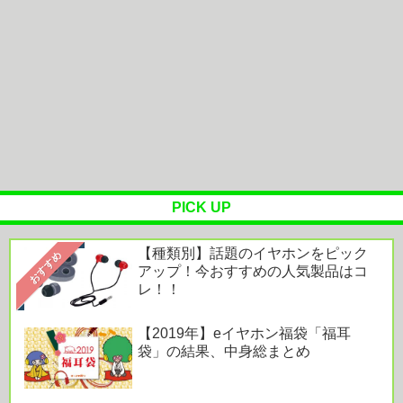
【白バラ案件】高級豆腐ワイ「150g×2丁で250円
か…高いけど美味そうだし...
ランニングオフ会で革靴履いたらドン引きされたん
だがwww
【悲報】母親に生活が苦しいから50万くれって言わ
れて断ったら縁切られたんだが
PICK UP
【種類別】話題のイヤホンをピック
Powered by livedoor 相互RSS
おすすめ
アップ！今おすすめの人気製品はコ
レ！！
【2019年】eイヤホン福袋「福耳
袋」の結果、中身総まとめ