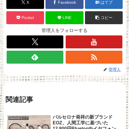
X
Facebook
はてブ
Pocket
LINE
コピー
管理人をフォローする
管理人
関連記事
バルセロナ発祥の新ブランド
bluetoothタイプ
EOZ、人間工学に基づいた
12,800円Bluetoothイヤフォン