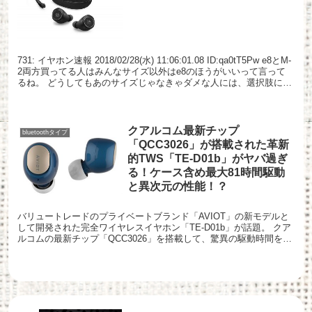
731: イヤホン速報 2018/02/28(水) 11:06:01.08 ID:qa0tT5Pw e8とM-
2両方買ってる人はみんなサイズ以外はe8のほうがいいって言って
るね。 どうしてもあのサイズじゃなきゃダメな人には、選択肢に入
るのか...
クアルコム最新チップ
bluetoothタイプ
「QCC3026」が搭載された革新
的TWS「TE-D01b」がヤバ過ぎ
る！ケース含め最大81時間駆動
と異次元の性能！？
バリュートレードのプライベートブランド「AVIOT」の新モデルと
して開発された完全ワイヤレスイヤホン「TE-D01b」が話題。 クア
ルコムの最新チップ「QCC3026」を搭載して、驚異の駆動時間を確
保。 イヤホン単体で9時間連続再生、付属バ...