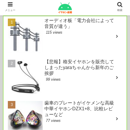
本日のおすすめ
メニュー
検索
オーディオ板「電力会社によって
音質が違う」
115 views
【悲報】格安イヤホンを販売して
しまったyaraちゃんから新年のご
挨拶
99 views
歯車のプレートがイケメンな高級
中華イヤホンDZX1+8、比較レビ
ューなど
77 views