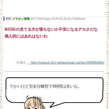
459:
イヤホン速報
2017/09/22(金) 18:00:54.26 ID:/7abk9za0
BOSEの見てる方が落ちないか不安になるデカさだな
個人的にはあれはないわ
引用元:
・http://matsuri.2ch.net/test/read.cgi/wm/1505554401/
でかいけど完全分離型で5時間は良いな。