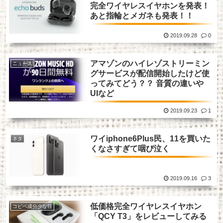
完全ワイヤレスイヤホンを発表！
あと指輪とメガネも発表！！
2019.09.28
0
アマゾンのハイレゾストリーミン
ニュース
グサービスが配信開始したけど使
ってみてどう？？ 音質の違いや
UIなど
2019.09.23
1
ワイiphone6Plus民、11を買いた
ネタ
くなさすぎて咽び泣く
2019.09.16
3
低価格完全ワイヤレスイヤホン
コピペ成分少な目
「QCY T3」をレビューしてみる