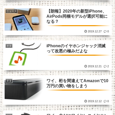
【朗報】2020年の新型iPhone、
ニュース
AirPods同梱モデルが選択可能に
なる？
2019.12.27
0
iPhoneのイヤホンジャック消滅
ネタ
って改悪の極みだよな
2019.12.21
2
ワイ、桁を間違えてAmazonで10
ネタ
万円の買い物をしまう
2019.12.12
0