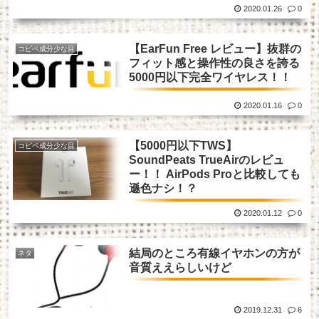
2020.01.26
0
【EarFun Free レビュー】抜群の
コピペ成分少な目
フィット感と操作性の良さを誇る
5000円以下完全ワイヤレス！！
2020.01.16
0
【5000円以下TWS】
コピペ成分少な目
SoundPeats TrueAirのレビュ
ー！！ AirPods Proと比較しても
遜色ナシ！？
2020.01.12
0
結局のところ有線イヤホンの方が
ネタ
音質ええらしいけど
2019.12.31
6