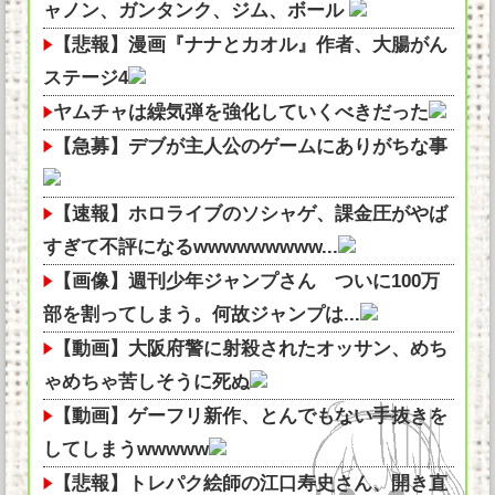
ャノン、ガンタンク、ジム、ボール
【悲報】漫画『ナナとカオル』作者、大腸がん
ステージ4
ヤムチャは繰気弾を強化していくべきだった
【急募】デブが主人公のゲームにありがちな事
【速報】ホロライブのソシャゲ、課金圧がやば
すぎて不評になるwwwwwwwww...
【画像】週刊少年ジャンプさん ついに100万
部を割ってしまう。何故ジャンプは...
【動画】大阪府警に射殺されたオッサン、めち
ゃめちゃ苦しそうに死ぬ
【動画】ゲーフリ新作、とんでもない手抜きを
してしまうwwwww
【悲報】トレパク絵師の江口寿史さん、開き直