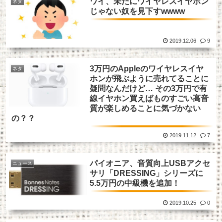
ワイ、未だにワイヤレスイヤホン
ネタ
じゃない奴を見下すwwww
2019.12.06
9
3万円のAppleのワイヤレスイヤ
ネタ
ホンが飛ぶように売れてることに
疑問なんだけど… その3万円で有
線イヤホン買えばものすごい高音
質が楽しめることに気づかない
の？？
2019.11.12
7
パイオニア、音質向上USBアクセ
ニュース
サリ「DRESSING」シリーズに
5.5万円の中級機を追加！
2019.10.25
0