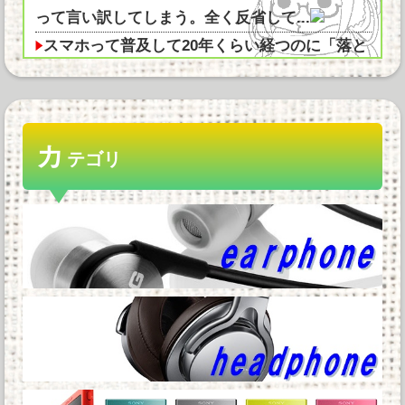
って言い訳してしまう。全く反省して...
スマホって普及して20年くらい経つのに「落と
すだけで割れる」問題いつまでもク...
ジャンポケ斉藤、ロケバスでイチャイチャした
だけで懲役7年てさすがにおかしくな...
カ
サンディスク、LightningとUSB Type-C搭載の
テゴリ
スマートフォン用...
ディスク無くなったらセールでも中古の倍以上
の値段になるよな他
謎の勢力「AI発展したらお前らは皆クビになる
わ」→未だかつてAIのせいで失業...
Powered by livedoor 相互RSS