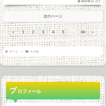
2019.08.11
1
次のページ
前
次
1
2
3
4
5
…
34
へ
へ
ホーム
その他
プ
ロフィール