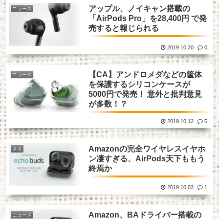
アップル、ノイキャン搭載の
ニュース
「AirPods Pro」を28,400円 で発
売すると報じられる
2019.10.20
0
【CA】アンドロメダなどの筐体
ニュース
を保護するシリコンケースが
5000円で発売！ 意外と批判意見
が多数！？
2019.10.12
5
Amazonの完全ワイヤレスイヤホ
ネタ
ン凄すぎる、AirPods天下ももう
終焉か
2019.10.03
1
Amazon、BAドライバー搭載の
ニュース