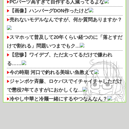
PCパーツ高すぎて自作する人減ってるよな
【画像】ハンバーグDON作ったけど
売れないモデルなんですが、何か質問ありますか？
スマホって普及して20年くらい経つのに「落とすだ
けで割れる」問題いつまでもク...
【悲惨】ワイデブ、ただ太ってるだけで嫌われ
る……
今の時期 河口で釣れる美味い魚教えて
ジャンポケ斉藤、ロケバスでイチャイチャしただけ
で懲役7年てさすがにおかしくな...
冷やし中華と冷麺一緒にするやつなんなん？
JBL『Liveシリーズ』は音良し・機能良し・利便性
良し！「すべてがハイレベ...
SES10年目のワイ、転職するか迷う