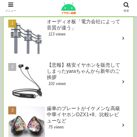
本日のおすすめ
メニュー
検索
オーディオ板「電力会社によって
音質が違う」
113 views
【悲報】格安イヤホンを販売して
しまったyaraちゃんから新年のご
挨拶
101 views
歯車のプレートがイケメンな高級
中華イヤホンDZX1+8、比較レビ
ューなど
75 views