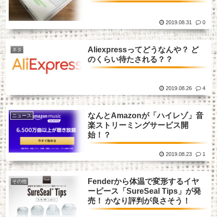
2019.08.31
0
Aliexpressってどうなんや？ ど
ネタ
のくらい待たされる？？
2019.08.26
4
なんとAmazonが「ハイレゾ」音
ニュース
楽ストリーミングサービス開
始！？
2019.08.23
1
Fenderから体温で変形するイヤ
その他
ーピース「SureSeal Tips」が発
売！ かなり評判が良さそう！