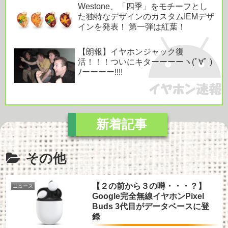
Westone、「四季」をモチーフとし
た独特なデザインのカスタムIEMデザ
インを発表！ 第一弾は紅葉！
【朗報】イヤホンジャック復
活！！！ついにキターーーーヽ(ﾟ∀ﾟ )
ﾉーーーー!!!!
その他
【２の前から３の噂・・・？】
ニュース
Google完全無線イヤホンPixel
Buds 3代目がデータベースに登
録