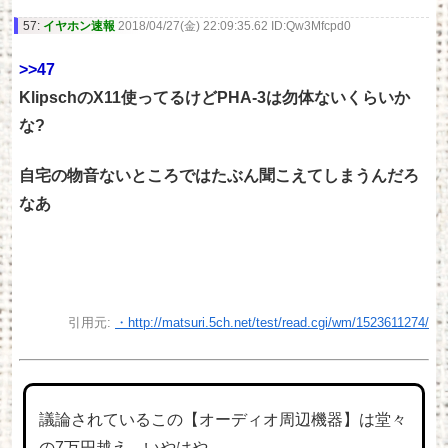
57:
イヤホン速報
2018/04/27(金) 22:09:35.62 ID:Qw3Mfcpd0
>>47
KlipschのX11使ってるけどPHA-3は勿体ないくらいか
な?
自宅の物音ないところではたぶん聞こえてしまうんだろ
なあ
引用元:
・http://matsuri.5ch.net/test/read.cgi/wm/1523611274/
議論されているこの【オーディオ周辺機器】は堂々
の7万円越え。いやはや…