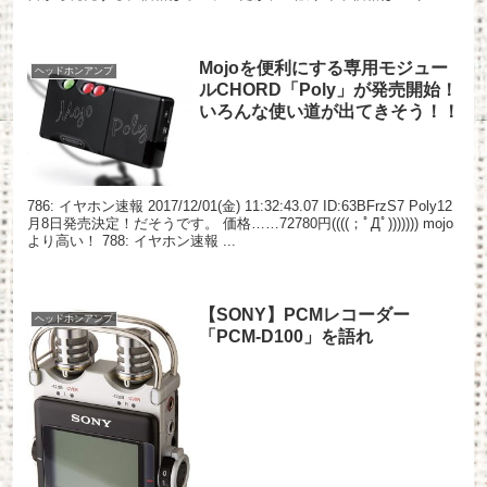
（税込）。 （...
Mojoを便利にする専用モジュー
ヘッドホンアンプ
ルCHORD「Poly」が発売開始！
いろんな使い道が出てきそう！！
786: イヤホン速報 2017/12/01(金) 11:32:43.07 ID:63BFrzS7 Poly12
月8日発売決定！だそうです。 価格……72780円((((；ﾟДﾟ))))))) mojo
より高い！ 788: イヤホン速報 ...
【SONY】PCMレコーダー
ヘッドホンアンプ
「PCM-D100」を語れ