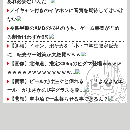
あれ必要ないんだ...
ノイキャン付きのイヤホンに音質を期待してはいけ
ない
今四半期のAMDの収益のうち、ゲーム事業が占め
る割合はわずか6％
【朗報】イオン、ポケカを「小・中学生限定販売」
に 転売ヤー対策が大絶賛ｗｗｗ
【画像】北海道、推定300kgのヒグマ登場ｗｗｗｗ
ｗｗｗｗｗｗｗｗｗｗｗｗｗ...
【衝撃】ビールだけ注ぐと倒れる！？「よなよなエ
ール」がまさかのU字グラスを発...
【悲報】車中泊で一生暮らせる事できるん？
RTX5070Tiと同じくらいの性能のRX9070XTがほぼ
半額で買える価格...
石垣島についにすき家初進出 並んでいた男性「毎