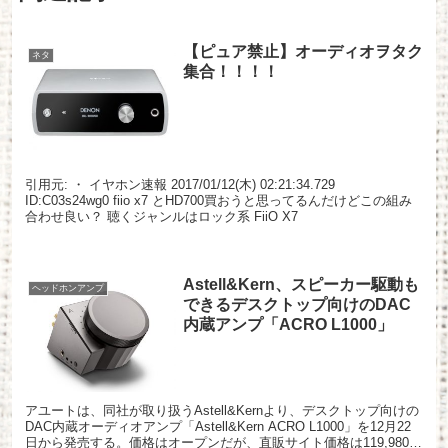
【ピュア禁止】オーディオヲタク
ネタ
集合！！！！
引用元: ・ イヤホン速報 2017/01/12(木) 02:21:34.729
ID:C03s24wg0 fiio x7 とHD700買おうと思ってるんだけどこの組み
合わせ良い？ 聴くジャンルはロック系 FiiO X7
Astell&Kern、スピーカー駆動も
ヘッドホンアンプ
できるデスクトップ向けのDAC
内蔵アンプ「ACRO L1000」
アユートは、同社が取り扱うAstell&Kernより、デスクトップ向けの
DAC内蔵オーディオアンプ「Astell&Kern ACRO L1000」を12月22
日から発売する。価格はオープンだが、直販サイト価格は119,980円