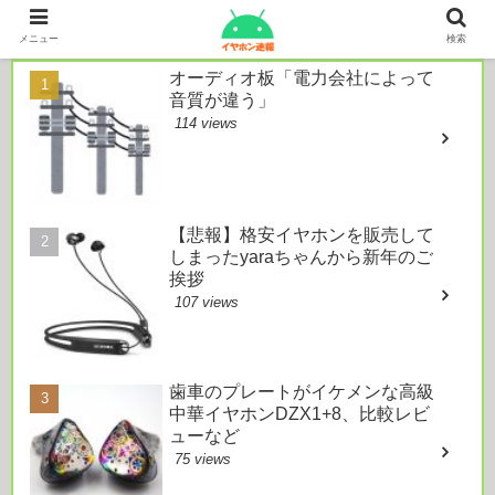
本日のおすすめ
メニュー
検索
オーディオ板「電力会社によって
音質が違う」
114 views
【悲報】格安イヤホンを販売して
しまったyaraちゃんから新年のご
挨拶
107 views
歯車のプレートがイケメンな高級
中華イヤホンDZX1+8、比較レビ
ューなど
75 views