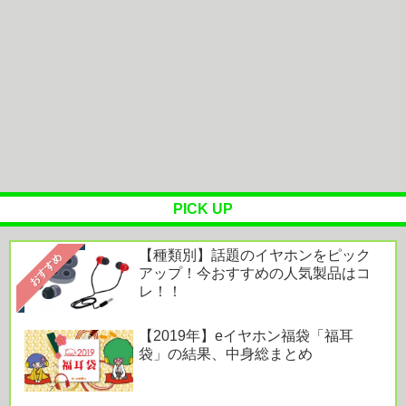
日通います」
【画像】8月だから夏に撮った写真あげていく
OTOTOY ハイレゾランキング［2026.7.29 - 8.4］
『映画ちい...
オーラスの体験拠点「AREC」で味わう“美しく心
地よい住まい”。空間とテクノ...
PICK UP
【種類別】話題のイヤホンをピック
Powered by livedoor 相互RSS
おすすめ
アップ！今おすすめの人気製品はコ
レ！！
【2019年】eイヤホン福袋「福耳
袋」の結果、中身総まとめ