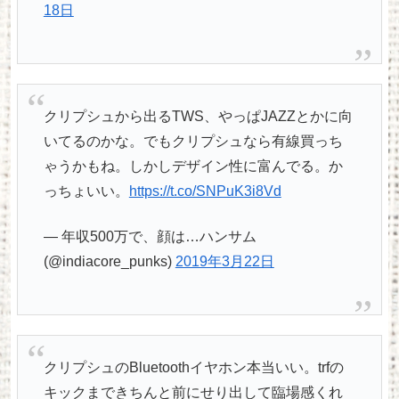
18日
クリプシュから出るTWS、やっぱJAZZとかに向
いてるのかな。でもクリプシュなら有線買っち
ゃうかもね。しかしデザイン性に富んでる。か
っちょいい。
https://t.co/SNPuK3i8Vd
— 年収500万で、顔は…ハンサム
(@indiacore_punks)
2019年3月22日
クリプシュのBluetoothイヤホン本当いい。trfの
キックまできちんと前にせり出して臨場感くれ