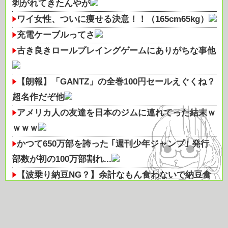
剥がれてきたんやが
ワイ女性、ついに痩せる決意！！（165cm65kg）
充電ケーブルってさ
古き良きロールプレイングゲームにありがちな事他
【朗報】「GANTZ」の全巻100円セールえぐくね？
超名作だぞ他
アメリカ人の友達を日本のジムに連れてった結末ｗ
ｗｗｗ
かつて650万部を誇った ｢週刊少年ジャンプ｣ 発行
部数が初の100万部割れ...
【波乗り納豆NG？】余計なもん食わないで納豆食
っときゃ間違いないことが判明し...
【悩み】華奢な女性が好きすぎてほんと困るｗｗｗ
ｗｗｗｗｗ