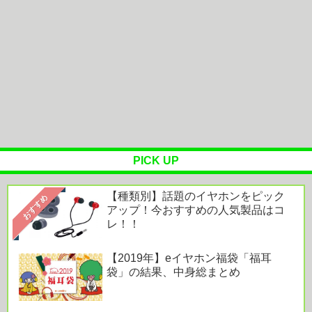
OTOTOY ハイレゾランキング［2026.7.29 - 8.4］
『映画ちい...
オーラスの体験拠点「AREC」で味わう“美しく心
地よい住まい”。空間とテクノ...
Powered by livedoor 相互RSS
PICK UP
【種類別】話題のイヤホンをピック
おすすめ
アップ！今おすすめの人気製品はコ
レ！！
【2019年】eイヤホン福袋「福耳
袋」の結果、中身総まとめ