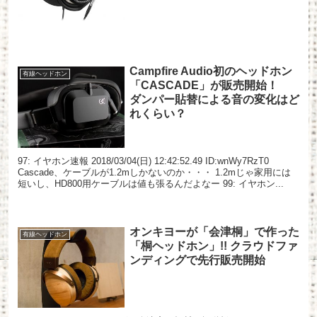
Campfire Audio初のヘッドホン
有線ヘッドホン
「CASCADE」が販売開始！
ダンパー貼替による音の変化はど
れくらい？
97: イヤホン速報 2018/03/04(日) 12:42:52.49 ID:wnWy7RzT0
Cascade、ケーブルが1.2mしかないのか・・・ 1.2mじゃ家用には
短いし、HD800用ケーブルは値も張るんだよなー 99: イヤホン...
オンキヨーが「会津桐」で作った
有線ヘッドホン
「桐ヘッドホン」!! クラウドファ
ンディングで先行販売開始