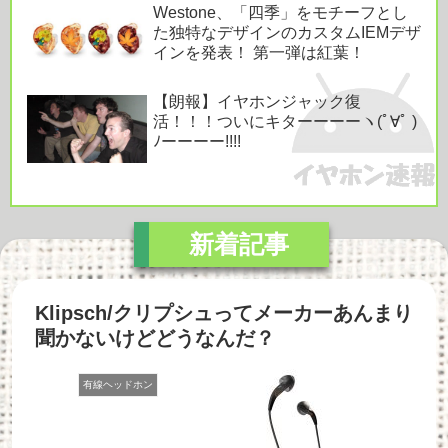
Westone、「四季」をモチーフとし
た独特なデザインのカスタムIEMデザ
インを発表！ 第一弾は紅葉！
【朗報】イヤホンジャック復
活！！！ついにキターーーーヽ(ﾟ∀ﾟ )
ﾉーーーー!!!!
Klipsch/クリプシュってメーカーあんまり
聞かないけどどうなんだ？
有線ヘッドホン