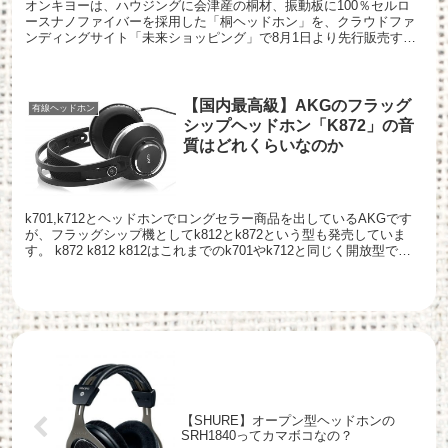
オンキヨーは、ハウジングに会津産の桐材、振動板に100％セルロ
ースナノファイバーを採用した「桐ヘッドホン」を、クラウドファ
ンディングサイト「未来ショッピング」で8月1日より先行販売す
る。 価格は、15セット限定のオリジナルヘッドホンスタンド...
【国内最高級】AKGのフラッグ
有線ヘッドホン
シップヘッドホン「K872」の音
質はどれくらいなのか
k701,k712とヘッドホンでロングセラー商品を出しているAKGです
が、フラッグシップ機としてk812とk872という型も発売していま
す。 k872 k812 k812はこれまでのk701やk712と同じく開放型であ
り、高音域の美しさがさ...
【SHURE】オープン型ヘッドホンの
SRH1840ってカマボコなの？