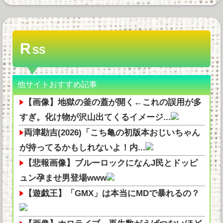
R
SS
他サイトおすすめ記事
【画像】地獄の釜の蓋が開く←これの誤用が多
すぎ。化け物が沢山出てくるイメージ...
両津勘吉(2026)「こち亀の初版本おじいちゃん
が持ってるかもしれないよ！内...
【悲報画像】ブルーロックになんJ民とドッピ
ュン孕ませ男登場www
【遊戯王】「GMX」は本当にMDで暴れるの？