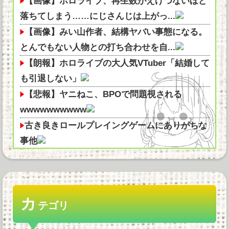
【画像】ホロライブ、再生数がえげつないほど
落ちてしまう……にじさんじは上がっ...
【画像】みい山作者、結構ヤバい事態になる。
とんでもない人物との打ち合わせを自...
【朗報】ホロライブの大人気VTuber「結婚して
も引退しない」
【悲報】ヤニねこ、BPOで問題視される
wwwwwwwwww
古き良きロールプレイングゲームにありがちな
事他
【朗報】「GANTZ」の全巻100円セールえぐく
ね？超名作だぞ他
【悲報】タブレットのバッテリーが膨らんで画
カ
面が剥がれてきたんやが他
テゴリ
ゲーミングPCの主流はVRAM 8GBから16GB