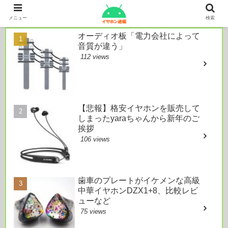
本日のおすすめ
メニュー
検索
オーディオ板「電力会社によって
音質が違う」
112 views
【悲報】格安イヤホンを販売して
しまったyaraちゃんから新年のご
挨拶
106 views
歯車のプレートがイケメンな高級
中華イヤホンDZX1+8、比較レビ
ューなど
75 views