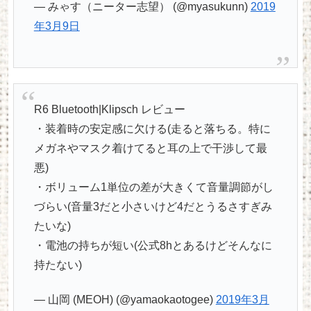
— みゃす（ニーター志望） (@myasukunn)
2019
年3月9日
R6 Bluetooth|Klipsch レビュー
・装着時の安定感に欠ける(走ると落ちる。特に
メガネやマスク着けてると耳の上で干渉して最
悪)
・ボリューム1単位の差が大きくて音量調節がし
づらい(音量3だと小さいけど4だとうるさすぎみ
たいな)
・電池の持ちが短い(公式8hとあるけどそんなに
持たない)
— 山岡 (MEOH) (@yamaokaotogee)
2019年3月