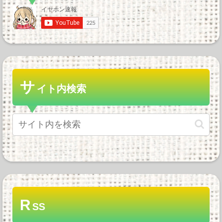
サ
イト内検索
R
SS