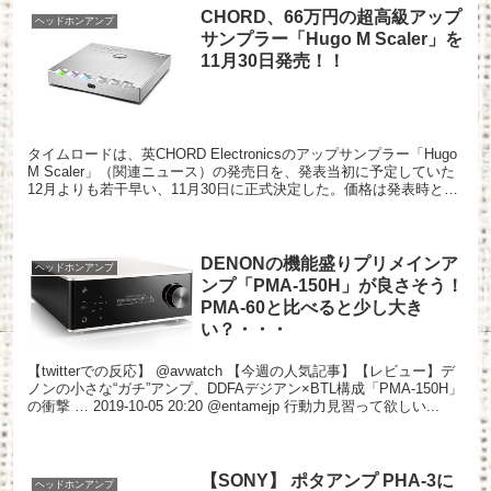
CHORD、66万円の超高級アップ
ヘッドホンアンプ
サンプラー「Hugo M Scaler」を
11月30日発売！！
タイムロードは、英CHORD Electronicsのアップサンプラー「Hugo
M Scaler」（関連ニュース）の発売日を、発表当初に予定していた
12月よりも若干早い、11月30日に正式決定した。価格は発表時と変
わらず660,000円（...
DENONの機能盛りプリメインア
ヘッドホンアンプ
ンプ「PMA-150H」が良さそう！
PMA-60と比べると少し大き
い？・・・
【twitterでの反応】 @avwatch 【今週の人気記事】【レビュー】デ
ノンの小さな“ガチ”アンプ、DDFAデジアン×BTL構成「PMA-150H」
の衝撃 … 2019-10-05 20:20 @entamejp 行動力見習って欲しい...
【SONY】 ポタアンプ PHA-3に
ヘッドホンアンプ