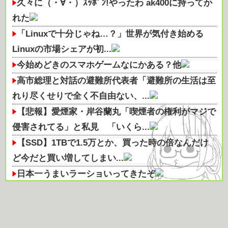
久々に（・∀・）ｽｯﾎﾟﾝ!やったわ ak400に持ってか
れた
「Linuxで十分じゃね…？」世界が気付き始める
Linuxの市場シェアが初...
今始めどきのスマホゲームなにかある？他
高市総理と対話の避難所代表者「避難所の生活は至
れり尽くせりで全く不自由ない、...
【悲報】愛煙家・岸谷蘭丸「喫煙者の権利がマジで
侵害されてる」と私見 「いくら...
【SSD】1TBで1.5万とか、買った時の倍なんだけ
ど今だと買い増してしまい...
日本一うまいラーショいってきたぞ
【知らんの？】車内の悩みが即消える‼
【医師解説】飲酒後の「締めのラーメン欲」の原因
は？ 脳の錯覚と真実