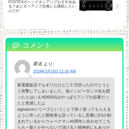
FOSTEXのヘッドホンアンプおすすめあ
る？あとオペアンプ交換にも挑戦したい
んだが
コメント
匿名
より:
2019年3月16日 11:16 AM
家電量販店でもギリだけど二十万切ったのでとうと
う突撃してしまいました。低インピーダンス化を図
ったとはいえHD660Sはやっぱりアンプが必要だっ
たと実感したよ
signatureシリーズということで長く使ってもらえる
ように作ったと開発者も語っているし型番にESが刻
まれているからウォークマン40周年に合わせてこち
らも一新とかやらないで頂けると精神的にもありが