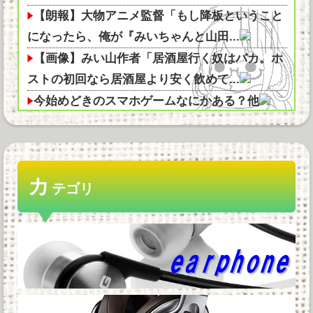
【朗報】大物アニメ監督「もし降板ということ
になったら、俺が『みいちゃんと山田...
【画像】みい山作者「居酒屋行く奴はバカ。ホ
ストの初回なら居酒屋より安く飲めて...
今始めどきのスマホゲームなにかある？他
【SSD】1TBで1.5万とか、買った時の倍なんだ
けど今だと買い増してしまい...
「Linuxで十分じゃね…？」世界が気付き始め
カ
る Linuxの市場シェアが初...
テゴリ
BenQ、有機EL WQHDゲーミングモニター
「MOBIUZ EX271QM...
40万のPC 40万のスマホ お前らどっちが欲
しい？他