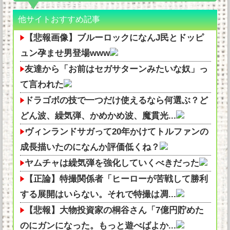
他サイトおすすめ記事
【悲報画像】ブルーロックになんJ民とドッピ
ュン孕ませ男登場www
友達から「お前はセガサターンみたいな奴」っ
て言われた
ドラゴボの技で一つだけ使えるなら何選ぶ？ど
どん波、繰気弾、かめかめ波、魔貫光...
ヴィンランドサガって20年かけてトルファンの
成長描いたのになんか評価低くね？
ヤムチャは繰気弾を強化していくべきだった
【正論】特撮関係者「ヒーローが苦戦して勝利
する展開はいらない。それで特撮は凋...
【悲報】大物投資家の桐谷さん「7億円貯めた
のにガンになった。もっと遊べばよか...