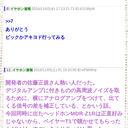
8:
イヤホン速報
2016/11/02(水) 17:13:21.73 ID:iO1SNj44
>>7
ありがとう
ビックかアキヨド行ってみる
11:
イヤホン速報
2016/11/05(土) 01:19:33.00 ID:eFW5ttYp
開発者の佐藤正規さん熱い人だった。
デジタルアンプに付きものの高周波ノイズを取
るために、横にアナログアンプをつけて、出て
くる信号の差を補正している、とかいう話。
今回同時に出たヘッドホンMDR-Z1Rは正直好み
じゃないから、ベイヤーT1で聴かせてもらった