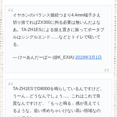
イヤホンのバランス接続つまり4.4mm端子さえ
切り捨てればZX300に拘る必要は無いんだよな
あ。TA-ZH1ESによる据え置きに振ってポータブ
ルはシングルエンド……などとトイレで呟いて
る。
— けーあんだーばー (@K_EXIA)
2019年3月1日
TA-ZH1ESでD8000を鳴らしているんですけど。
うーん…どうなんでしょう…。これはこれで良
質なんですけど、「もっと鳴る」感が見えてく
るような。追い求めちゃいけない高い領域なの