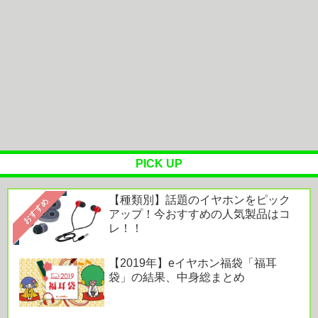
OTOTOY ハイレゾランキング［2026.7.29 - 8.4］
『映画ちい...
オーラスの体験拠点「AREC」で味わう“美しく心
地よい住まい”。空間とテクノ...
Powered by livedoor 相互RSS
PICK UP
【種類別】話題のイヤホンをピック
おすすめ
アップ！今おすすめの人気製品はコ
レ！！
【2019年】eイヤホン福袋「福耳
袋」の結果、中身総まとめ