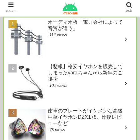
本日のおすすめ
メニュー
検索
オーディオ板「電力会社によって
音質が違う」
112 views
【悲報】格安イヤホンを販売して
しまったyaraちゃんから新年のご
挨拶
102 views
歯車のプレートがイケメンな高級
中華イヤホンDZX1+8、比較レビ
ューなど
75 views