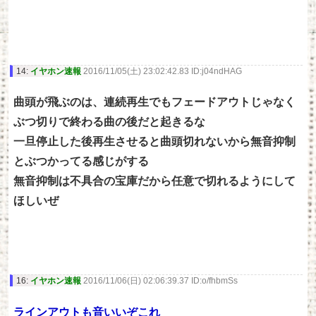
14:
イヤホン速報
2016/11/05(土) 23:02:42.83 ID:j04ndHAG
曲頭が飛ぶのは、連続再生でもフェードアウトじゃなく
ぶつ切りで終わる曲の後だと起きるな
一旦停止した後再生させると曲頭切れないから無音抑制
とぶつかってる感じがする
無音抑制は不具合の宝庫だから任意で切れるようにして
ほしいぜ
16:
イヤホン速報
2016/11/06(日) 02:06:39.37 ID:o/fhbmSs
ラインアウトも音いいぞこれ