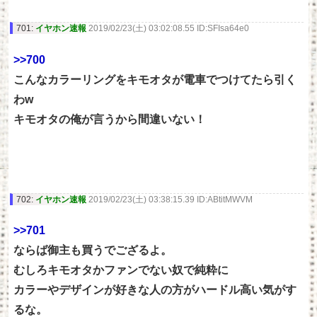
701:
イヤホン速報
2019/02/23(土) 03:02:08.55 ID:SFIsa64e0
>>700
こんなカラーリングをキモオタが電車でつけてたら引く
わw
キモオタの俺が言うから間違いない！
702:
イヤホン速報
2019/02/23(土) 03:38:15.39 ID:ABtitMWVM
>>701
ならば御主も買うでござるよ。
むしろキモオタかファンでない奴で純粋に
カラーやデザインが好きな人の方がハードル高い気がす
るな。