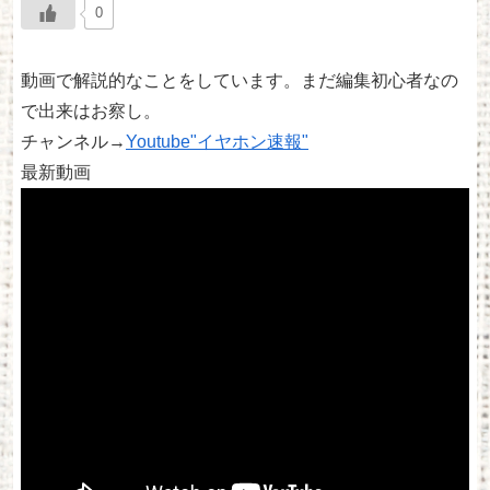
0
動画で解説的なことをしています。まだ編集初心者なの
で出来はお察し。
チャンネル→
Youtube"イヤホン速報"
最新動画