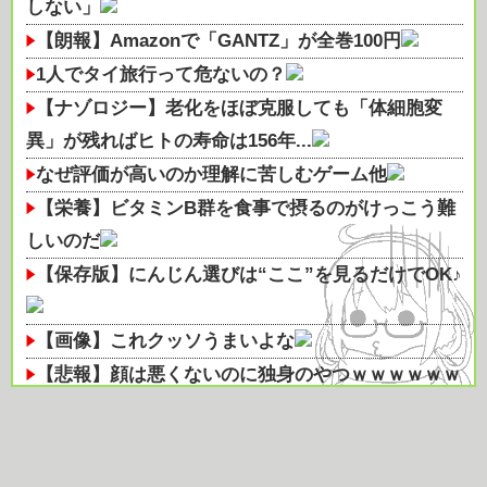
しない」
【朗報】Amazonで「GANTZ」が全巻100円
1人でタイ旅行って危ないの？
【ナゾロジー】老化をほぼ克服しても「体細胞変
異」が残ればヒトの寿命は156年...
なぜ評価が高いのか理解に苦しむゲーム他
【栄養】ビタミンB群を食事で摂るのがけっこう難
しいのだ
【保存版】にんじん選びは“ここ”を見るだけでOK♪
【画像】これクッソうまいよな
【悲報】顔は悪くないのに独身のやつｗｗｗｗｗｗ
ｗｗｗｗｗｗｗｗｗｗｗｗｗｗｗ
オーラスの体験拠点「AREC」で味わう“美しく心
地よい住まい”。空間とテクノ...