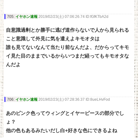
705:
イヤホン速報
2019/02/23(土) 07:06:26.74 ID:fGfKTbA2d
自意識過剰とか勝手に逃げ道作らないで人から見られる
こと意識して外見に気を遣えよキモオタは
誰も見てないなんて当たり前なんだよ、だからってキモ
イ見た目のままでいるからいつまだ経ってもキモオタな
んだよ
706:
イヤホン速報
2019/02/23(土) 07:28:36.37 ID:8ueLHvFod
あのピンク色ってウィングとイヤーピースの部分でし
ょ？
他の色もあるみたいだし白+好きな色にできるよね