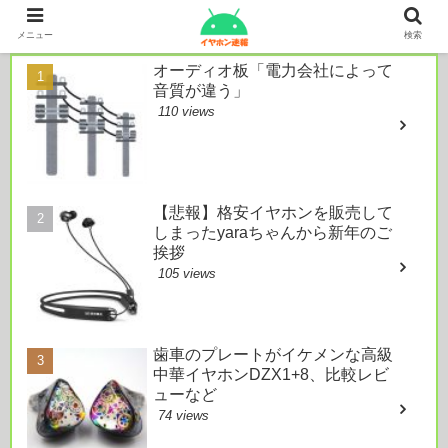
本日のおすすめ
メニュー
検索
オーディオ板「電力会社によって
音質が違う」
110 views
【悲報】格安イヤホンを販売して
しまったyaraちゃんから新年のご
挨拶
105 views
歯車のプレートがイケメンな高級
中華イヤホンDZX1+8、比較レビ
ューなど
74 views