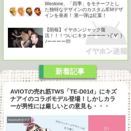
Westone、「四季」をモチーフとし
た独特なデザインのカスタムIEMデザ
インを発表！ 第一弾は紅葉！
【朗報】イヤホンジャック復
活！！！ついにキターーーーヽ(ﾟ∀ﾟ )
ﾉーーーー!!!!
AVIOTの売れ筋TWS「TE-D01d」にキズ
ナアイのコラボモデル登場！しかしカラ
ーが男性には厳しいとの意見も・・・
bluetoothタイプ