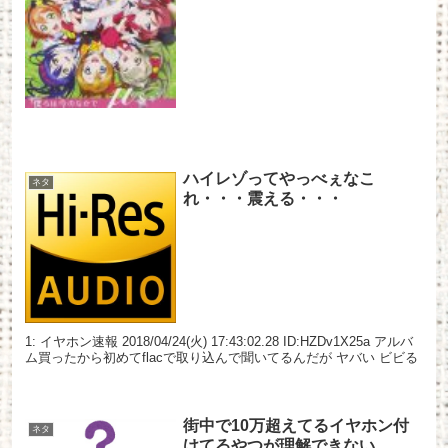
ハイレゾってやっべぇなこ
ネタ
れ・・・震える・・・
1: イヤホン速報 2018/04/24(火) 17:43:02.28 ID:HZDv1X25a アルバ
ム買ったから初めてflacで取り込んで聞いてるんだが ヤバい ビビる
街中で10万超えてるイヤホン付
ネタ
けてるやつが理解できない