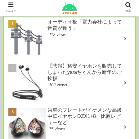
本日のおすすめ
メニュー
検索
オーディオ板「電力会社によって
音質が違う」
112 views
【悲報】格安イヤホンを販売して
しまったyaraちゃんから新年のご
挨拶
102 views
歯車のプレートがイケメンな高級
中華イヤホンDZX1+8、比較レビ
ューなど
75 views