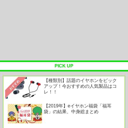
OTOTOY ハイレゾランキング［2026.7.29 - 8.4］
『映画ちい...
オーラスの体験拠点「AREC」で味わう“美しく心
地よい住まい”。空間とテクノ...
Powered by livedoor 相互RSS
PICK UP
【種類別】話題のイヤホンをピック
おすすめ
アップ！今おすすめの人気製品はコ
レ！！
【2019年】eイヤホン福袋「福耳
袋」の結果、中身総まとめ