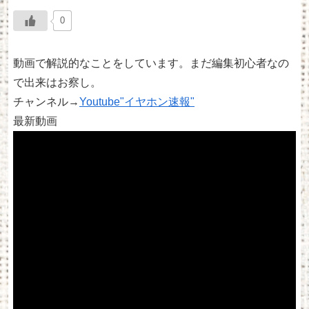
0
動画で解説的なことをしています。まだ編集初心者なの
で出来はお察し。
チャンネル→
Youtube"イヤホン速報"
最新動画