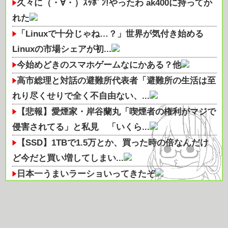
久々に（・∀・）ｽｯﾎﾟﾝ!やったわ ak400に持ってか
れた
「Linuxで十分じゃね…？」世界が気付き始める
Linuxの市場シェアが初...
今始めどきのスマホゲームなにかある？他
高市総理と対話の避難所代表者「避難所の生活は至
れり尽くせりで全く不自由ない、...
【悲報】愛煙家・岸谷蘭丸「喫煙者の権利がマジで
侵害されてる」と私見 「いくら...
【SSD】1TBで1.5万とか、買った時の倍なんだけ
ど今だと買い増してしまい...
日本一うまいラーショいってきたぞ
【知らんの？】車内の悩みが即消える‼
【医師解説】飲酒後の「締めのラーメン欲」の原因
は？ 脳の錯覚と真実