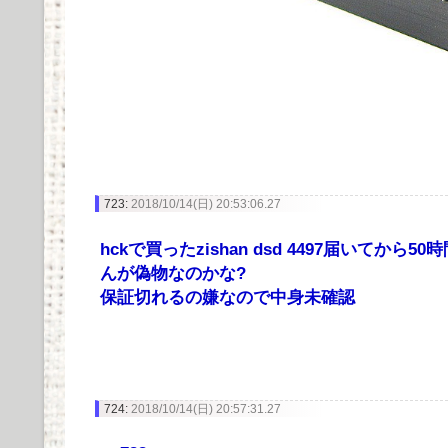
723:
2018/10/14(日) 20:53:06.27
hckで買ったzishan dsd 4497届いてか
んが偽物なのかな?
保証切れるの嫌なので中身未確認
724:
2018/10/14(日) 20:57:31.27