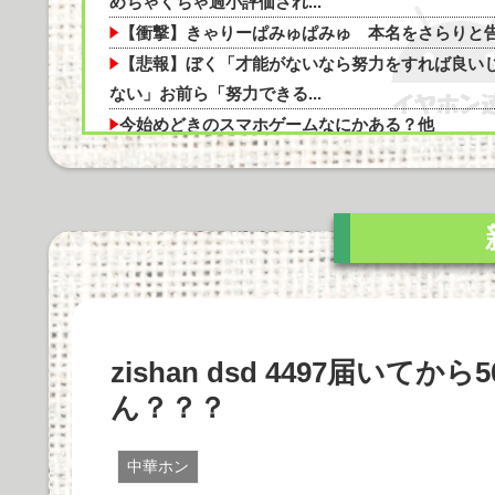
めちゃくちゃ過小評価され...
【衝撃】きゃりーぱみゅぱみゅ 本名をさらりと
【悲報】ぼく「才能がないなら努力をすれば良い
ない」お前ら「努力できる...
Powered by livedoor 相互RSS
今始めどきのスマホゲームなにかある？他
【SSD】1TBで1.5万とか、買った時の倍なんだけ
今だと買い増してし...
「Linuxで十分じゃね…？」世界が気付き始める
Linuxの市場シェア...
BenQ、有機EL WQHDゲーミングモニター
「MOBIUZ EX271...
Apple Vision Proの音質や機能性、使用感を徹底
zishan dsd 4497届い
剖！価格の...
Marantz MODEL M1とSTEREO 70sの比較：ど
ん？？？
を選...
Cadenza 12は本当に価値があるのか？価格に見合
中華ホン
た音質とデザイン...