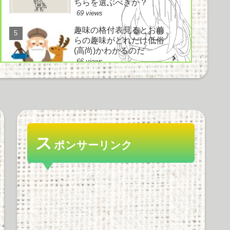
ちらを選ぶべきか？
69 views
趣味の格付表見るとお前
らの趣味がどれだけ低俗
(高尚)かわかるのだ
66 views
電車とかでイヤホン使わ
ずにヘッドホン使ってド
ヤ顔してる奴ｗｗｗｗｗ
ｗ
ス
ポンサーリンク
63 views
好きなノベルゲーソング
は？ にわか「鳥の詩」
知ったか「空気力学少女
と～」情弱「Hesitation
snow」
57 views