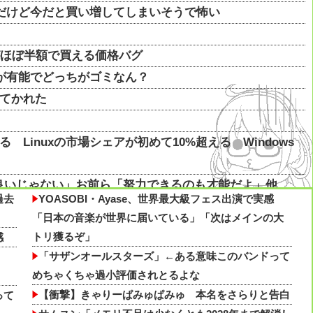
なんだけど今だと買い増してしまいそうで怖い
XTがほぼ半額で買える価格バグ
どっちが有能でどっちがゴミなん？
ってかれた
 Linuxの市場シェアが初めて10%超える Windows
良いじゃない」お前ら「努力できるのも才能だよ」他
過去
YOASOBI・Ayase、世界最大級フェス出演で実感
「日本の音楽が世界に届いている」「次はメインの大
なんだけど今だと買い増してしまいそうで怖い他
トリ獲るぞ」
感
「サザンオールスターズ」←ある意味このバンドって
めちゃくちゃ過小評価されとるよな
原因は？ 脳の錯覚と真実
【衝撃】きゃりーぱみゅぱみゅ 本名をさらりと告白
って