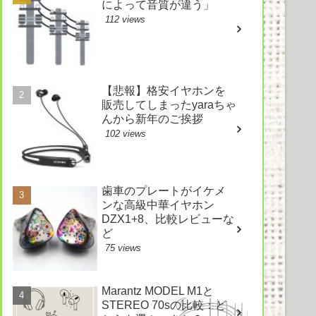
によって音質が違う」
112 views
【悲報】格安イヤホンを
販売してしまったyaraちゃ
んから新年のご挨拶
102 views
歯車のプレートがイケメ
ンな高級中華イヤホン
DZX1+8、比較レビューな
ど
75 views
Marantz MODEL M1と
STEREO 70sの比較：ど