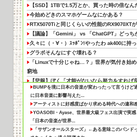
【SSD】1TBで1.5万とか、買った時の倍
今始めどきのスマホゲームなにかある？
RTX5070Tiと同じくらいの性能のRX9070
【議論】「Gemini」 vs 「ChatGPT」
久々に（・∀・）ｽｯﾎﾟﾝ!やったわ ak400に持
グラボそんなにすぐ壊れる？
「Linuxで十分じゃね…？」世界が気付き始める
窮地
【悲報】ぼく「才能がないなら努力をすれば
BUMPを境に日本の音楽が変わったって言うけど
今始めどきのスマホゲームなにかある？他
に日本音楽に影響与えた...
【SSD】1TBで1.5万とか、買った時の倍
アーティストに好感度ばかり求める時代への違和
日本一うまいラーショいってきたぞ
YOASOBI・Ayase、世界最大級フェス出演で実感
【知らんの？】車内の悩みが即消える‼
「日本の音楽が世界...
【医師解説】飲酒後の「締めのラーメン欲」の
「サザンオールスターズ」←ある意味このバンド