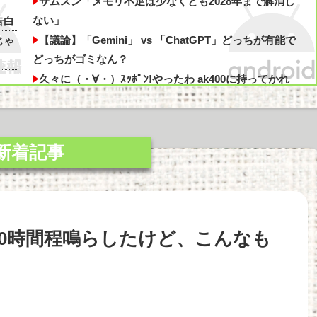
サムスン「メモリ不足は少なくとも2028年まで解消し
ない」
告白
【議論】「Gemini」 vs 「ChatGPT」どっちが有能で
じゃ
どっちがゴミなん？
久々に（・∀・）ｽｯﾎﾟﾝ!やったわ ak400に持ってかれ
た
ど
グラボそんなにすぐ壊れる？
「Linuxで十分じゃね…？」世界が気付き始める
Linuxの市場シェアが初めて10%超える Windows窮
地
【悲報】ぼく「才能がないなら努力をすれば良いじゃ
ない」お前ら「努力できるのも才能だよ」他
解
てから50時間程鳴らしたけど、こんなも
今始めどきのスマホゲームなにかある？他
【SSD】1TBで1.5万とか、買った時の倍なんだけど
ちら
今だと買い増してしまいそうで怖い他
「Linuxで十分じゃね…？」世界が気付き始める
っ
Linuxの市場シェアが初めて10%超える Windows窮