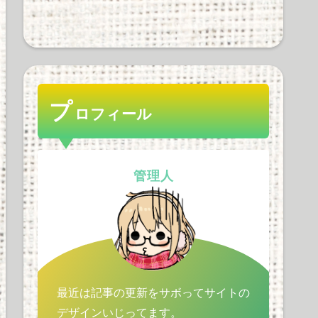
ゼンハイザー率ｗｗｗｗ
ｗｗｗｗｗ
32 views
プ
ロフィール
Apple Vision Proの音質や
機能性、使用感を徹底解
剖！価格の懸念も解消す
管理人
るか？
31 views
最近は記事の更新をサボってサイトの
デザインいじってます。