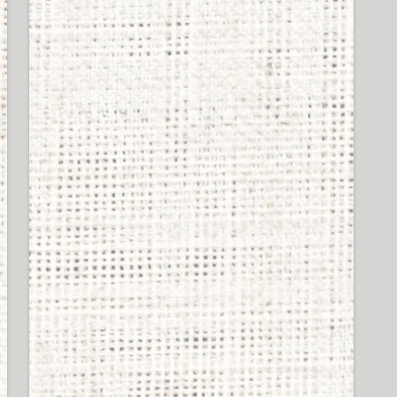
SHUREのイヤホン買って
シュア掛けしてるやつの
イキってる率は異常ｗｗ
ｗｗｗ
47 views
SHURE製イヤホンの偽物
掴まされたかも。シェル
に刻まれてる番号が左右
で違う奴はもしかし
て・・・
44 views
ワイ、ボカロを始めるも
再生数が伸びず号泣
43 views
ヘッドホンに拘るヤツの