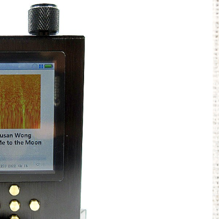
地他
BenQ、有機EL WQHDゲーミングモニター
「MOBIUZ EX271QMZ」など3機種他
Powered by livedoor 相互RSS