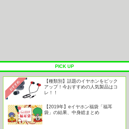
断症状出てヤバイ....
身長175体重67体脂肪率22.5だけど、体重60体脂肪
率15くらいにしたい...
JBL『Liveシリーズ』は音良し・機能良し・利便性
良し！「すべてがハイレベ...
PICK UP
Powered by livedoor 相互RSS
【種類別】話題のイヤホンをピック
おすすめ
アップ！今おすすめの人気製品はコ
レ！！
【2019年】eイヤホン福袋「福耳
袋」の結果、中身総まとめ