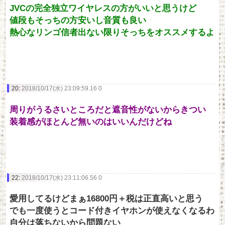
JVCの完全独立ワイヤレスの方がいいと思うけど
値段もそっちの方安いし音質も良い
熱心なリンゴ信者出ない限りそっちをオススメするよ
20:
2018/10/17(水) 23:09:59.16 0
周りがうるさいところだと遮音性がないからきつい
装着感がほとんど無いのはいいんだけどね
22:
2018/10/17(水) 23:11:06.56 0
愛用してるけどまぁ16800円＋税は正直高いと思う
でも一度使うとコード付きイヤホンが使えなくなるわ
自分は落ちないから問題ない