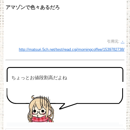
アマゾンで色々あるだろ
引用元:
・
http://matsuri.5ch.net/test/read.cgi/morningcoffee/1539782738/
ちょっとお値段割高だよね