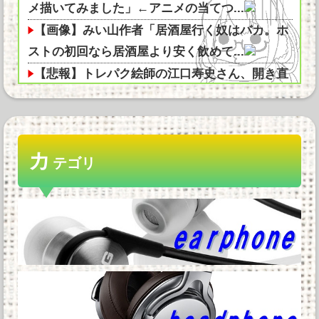
メ描いてみました」←アニメの当てつ...
【画像】みい山作者「居酒屋行く奴はバカ。ホ
ストの初回なら居酒屋より安く飲めて...
【悲報】トレパク絵師の江口寿史さん、開き直
って言い訳してしまう。全く反省して...
ハードオフでこの３０００円のノートパソコン
見つけたんだけどどうですか？他
カ
【悲報】価格高騰の波、次は「PC用マザーボー
テゴリ
ド」か他
モンスターハンターというゲームの魅力ってど
んな部分だと思う？他
【正論】ホリエモン、移民受け入れ反対派にブ
チギレ→スタジオ誰も反論できず沈黙...
スマホって普及して20年くらい経つのに「落と
すだけで割れる」問題いつまでもク...