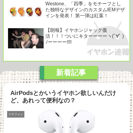
Westone、「四季」をモチーフとし
た独特なデザインのカスタムIEMデザ
インを発表！ 第一弾は紅葉！
【朗報】イヤホンジャック復
活！！！ついにキターーーーヽ(ﾟ∀ﾟ )
ﾉーーーー!!!!
AirPodsとかいうイヤホン欲しいんだけ
ど、あれって便利なの？
イヤフォン