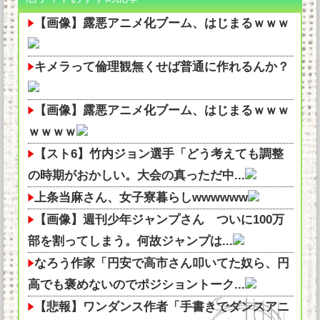
【画像】露悪アニメ化ブーム、はじまるｗｗｗ
キメラって倫理観無くせば普通に作れるんか？
【画像】露悪アニメ化ブーム、はじまるｗｗｗ
ｗｗｗｗ
【スト6】竹内ジョン選手「どう考えても調整
の時期がおかしい。大会の真っただ中...
上条当麻さん、女子寮暮らしwwwwww
【画像】週刊少年ジャンプさん ついに100万
部を割ってしまう。何故ジャンプは...
なろう作家「円安で高市さん叩いてた奴ら、円
高でも褒めないのでポジショントーク...
【悲報】ワンダンス作者「手書きでダンスアニ