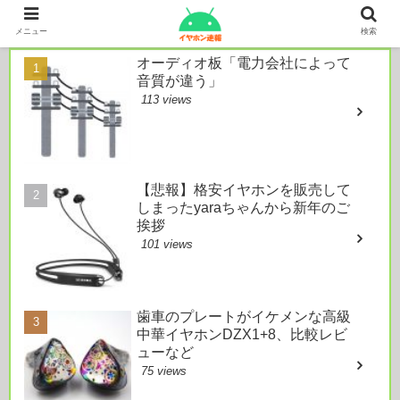
本日のおすすめ
メニュー
検索
オーディオ板「電力会社によって
音質が違う」
113 views
【悲報】格安イヤホンを販売して
しまったyaraちゃんから新年のご
挨拶
101 views
歯車のプレートがイケメンな高級
中華イヤホンDZX1+8、比較レビ
ューなど
75 views