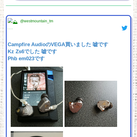
@westmountain_tm
Campfire AudioのVEGA買いました 嘘です
Kz Zs6でした 嘘です
Phb em023です