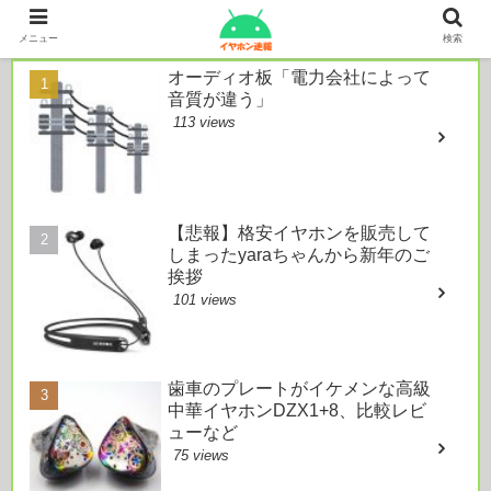
本日のおすすめ
メニュー
検索
オーディオ板「電力会社によって
音質が違う」
113 views
【悲報】格安イヤホンを販売して
しまったyaraちゃんから新年のご
挨拶
101 views
歯車のプレートがイケメンな高級
中華イヤホンDZX1+8、比較レビ
ューなど
75 views