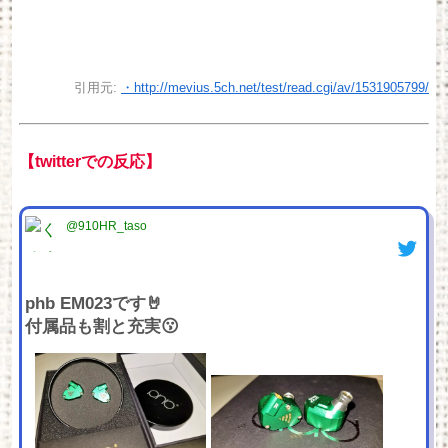
引用元:
・http://mevius.5ch.net/test/read.cgi/av/1531905799/
【twitterでの反応】
@910HR_taso
phb EM023です🤘
付属品も割と充実😗