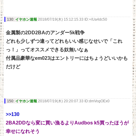
130:
イヤホン速報
2018/07/19(木) 15:12:15.33 ID:+/Ua4dc50
金属製の2DD2BAのアンダー5k戦争
どれも少しずつ違ってどれもいい感じなせいで「これ
っ！」ってオススメできる奴無いなぁ
付属品豪華なem023はエントリーにはちょうどいいかも
だけど
150:
イヤホン速報
2018/07/19(木) 20:20:07.33 ID:dmVogOEx0
>>130
2BA2DDなら変に買い漁るよりAudbos k5買ったほうが
幸せになれそう