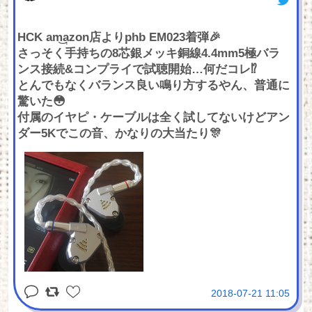
HCK am͜a͉zon店よりphb EM023着弾🎉
さっそく手持ちの8芯銀メッキ銅線4.4mm5極バラ
ンス接続&コンプライで試聴開始…何だコレ⁉
とんでもなくバランス良い鳴り方するやん、普通に
驚いた😳
付属のイヤピ・ケーブルは全く試してないけどアン
ダー5Kでこの音、かなりの大当たり🎊
2018-07-21 11:05