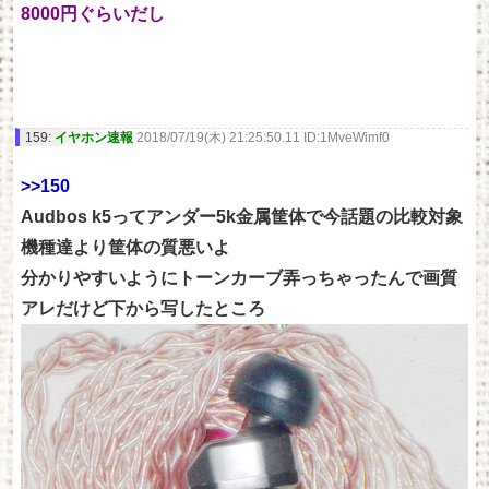
8000円ぐらいだし
159:
イヤホン速報
2018/07/19(木) 21:25:50.11 ID:1MveWimf0
>>150
Audbos k5ってアンダー5k金属筐体で今話題の比較対象
機種達より筐体の質悪いよ
分かりやすいようにトーンカーブ弄っちゃったんで画質
アレだけど下から写したところ