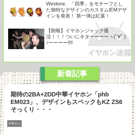
Westone、「四季」をモチーフとし
た独特なデザインのカスタムIEMデザ
インを発表！ 第一弾は紅葉！
【朗報】イヤホンジャック復
活！！！ついにキターーーーヽ(ﾟ∀ﾟ )
ﾉーーーー!!!!
期待の2BA+2DD中華イヤホン「phb
EM023」、デザインもスペックもKZ ZS6
そっくり・・・
中華ホン