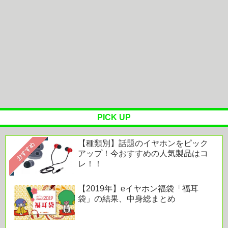
【悲惨】ワイデブ、ただ太ってるだけで嫌われ
る……
JBL『Liveシリーズ』は音良し・機能良し・利便性
良し！「すべてがハイレベ...
Powered by livedoor 相互RSS
PICK UP
【種類別】話題のイヤホンをピック
おすすめ
アップ！今おすすめの人気製品はコ
レ！！
【2019年】eイヤホン福袋「福耳
袋」の結果、中身総まとめ