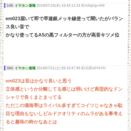
148:
イヤホン速報
2018/07/19(木) 19:44:13.34 ID:hAqUg+rH0
em023届いて即で早速銀メッキ線使って聞いたがバラン
ス良い音で
かなり使ってるA5の黒フィルターの方が高音キツメ位
340:
イヤホン速報
2018/07/21(土) 09:19:47.96 ID:DZEv0YkYH
em023は音はかなり良いと思う
立体感というか分離してる感じは弱いけど典型的なドン
シャリで良くまとまってる
ただこの価格帯はライバル多すぎてコイツじゃなきゃ駄
目な理由もないしビルドクオリティのムラがある事考え
ると趣味の粋かなあとは