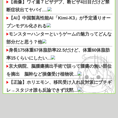
【画像】ワイ週７ピザデブ、断ピザ4日目だけど禁
断症状出てヤバイ....
【AI】中国製高性能AI「Kimi-K3」が予定通りオー
プンモデル化される
モンスターハンターというゲームの魅力ってどんな
部分だと思う？他
身長175体重67体脂肪率22.5だけど、体重60体脂肪
率15くらいにしたい...
京大病院、脳腫瘍摘出手術で誤って腫瘍の無い部位
を摘出 脳幹など損傷受け植物状...
【正論】ホリエモン、移民受け入れ反対派にブチギ
レ→スタジオ誰も反論できず沈黙...
【画像】ハンバーグDON作ったけど
売れないモデルなんですが、何か質問ありますか？