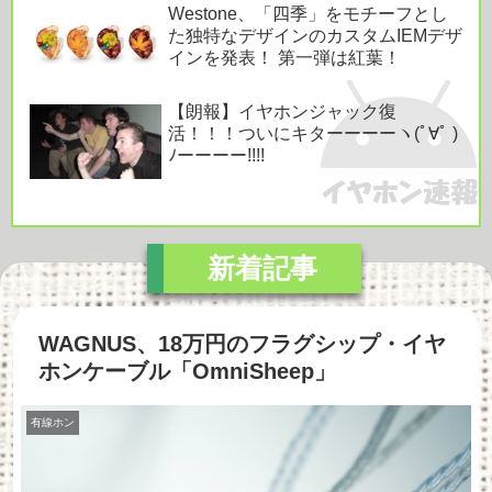
Westone、「四季」をモチーフとし
た独特なデザインのカスタムIEMデザ
インを発表！ 第一弾は紅葉！
【朗報】イヤホンジャック復
活！！！ついにキターーーーヽ(ﾟ∀ﾟ )
ﾉーーーー!!!!
WAGNUS、18万円のフラグシップ・イヤ
ホンケーブル「OmniSheep」
有線ホン