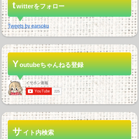
t
witterをフォロー
Tweets by earsoku
Y
outubeちゃんねる登録
サ
イト内検索