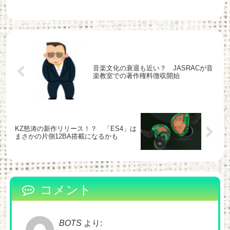
音楽文化の衰退も近い？ JASRACが音
楽教室での著作権料徴収開始
KZ怒涛の新作リリース！？ 「ES4」は
まさかの片側12BA搭載になるかも
コメント
BOTS
より: