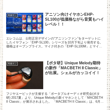
アニソン向けイヤホンEHP-
有線ホン
SL100が低価格ながら音質もハイ
レベル！！
エレコムは、士郎正宗デザインの“アニソンファン”をターゲットに
したイヤフォン「EHP-SL100」シリーズを10月下旬より発売する。
価格はオープンプライス。マイク付きの「EHP-SL100M」とマイク
無しの「EHP-SL100A」が用意され...
【ポタ研】Unique Melody期待
有線ホン
の新作「MACBETH II Classic」
が出展。シェルがカッコイイ！
フジヤエービックが主催する「ポータブルオーディオ研究会(ポタ
研) 2017夏」より、Unique Melodyの新イヤホンとして「MACBETH
II Classic」が展示されました。 「MACBETH II Classic」は、6月に
行...