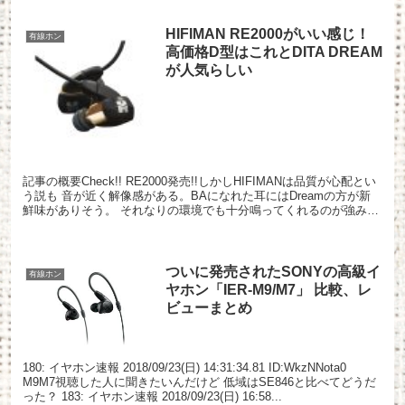
HIFIMAN RE2000がいい感じ！
有線ホン
高価格D型はこれとDITA DREAM
が人気らしい
記事の概要Check!! RE2000発売!!しかしHIFIMANは品質が心配とい
う説も 音が近く解像感がある。BAになれた耳にはDreamの方が新
鮮味がありそう。 それなりの環境でも十分鳴ってくれるのが強み
242: イヤホン速報 201...
ついに発売されたSONYの高級イ
有線ホン
ヤホン「IER-M9/M7」 比較、レ
ビューまとめ
180: イヤホン速報 2018/09/23(日) 14:31:34.81 ID:WkzNNota0
M9M7視聴した人に聞きたいんだけど 低域はSE846と比べてどうだ
った？ 183: イヤホン速報 2018/09/23(日) 16:58...