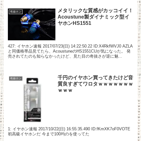
メタリックな質感がカッコイイ！
有線ホン
Acoustune製ダイナミック型イ
ヤホンHS1551
427: イヤホン速報 2017/07/23(日) 14:22:50.22 ID:X4RkfWVJ0 AZLA
と同価格帯品見てたら、AcoustuneのHS1551CUが気になった。 発
売されてたのも知らなかったけど、見た目の奇抜さが逆に魅...
千円のイヤホン買ってきたけど音
有線ホン
質良すぎてワロタｗｗｗｗｗｗｗ
ｗｗｗ
1: イヤホン速報 2017/10/22(日) 16:55:35.490 ID:fKmXK7oF0VOTE
初高級イヤホンだ 今まで100均のを使ってた