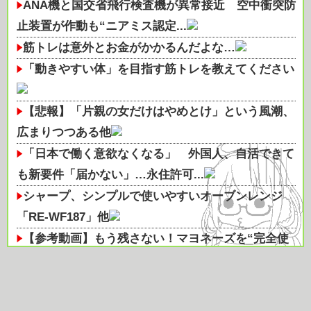
ANA機と国交省飛行検査機が異常接近 空中衝突防
止装置が作動も“ニアミス認定...
筋トレは意外とお金がかかるんだよな…
「動きやすい体」を目指す筋トレを教えてください
【悲報】「片親の女だけはやめとけ」という風潮、
広まりつつある他
「日本で働く意欲なくなる」 外国人、自活できて
も新要件「届かない」…永住許可...
シャープ、シンプルで使いやすいオーブンレンジ
「RE-WF187」他
【参考動画】もう残さない！マヨネーズを“完全使
い切り”する神テクまとめ
野菜を全く食べずに一年生活するとどうなる？
【医師解説】飲酒後の「締めのラーメン欲」の原因