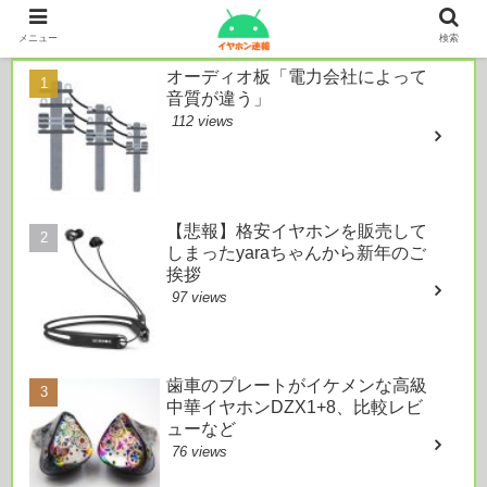
本日のおすすめ
メニュー
検索
オーディオ板「電力会社によって
音質が違う」
112 views
【悲報】格安イヤホンを販売して
しまったyaraちゃんから新年のご
挨拶
97 views
歯車のプレートがイケメンな高級
中華イヤホンDZX1+8、比較レビ
ューなど
76 views