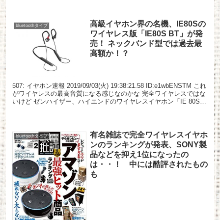
高級イヤホン界の名機、IE80Sの
bluetoothタイプ
ワイヤレス版「IE80S BT」が発
売！ ネックバンド型では過去最
高額か！？
507: イヤホン速報 2019/09/03(火) 19:38:21.58 ID:e1wbENSTM これ
がワイヤレスの最高音質になる感じなのかな 完全ワイヤレスではな
いけど ゼンハイザー、ハイエンドのワイヤレスイヤホン「IE 80S
BT...
有名雑誌で完全ワイヤレスイヤホ
bluetoothタイプ
ンのランキングが発表、SONY製
品などを抑え1位になったの
は・・！ 中には酷評されたもの
も