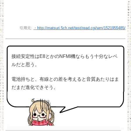
引用元:
・http://matsuri.5ch.net/test/read.cgi/wm/1521955485/
接続安定性はE8とかのNFMI機ならもう十分なレベ
ルだと思う。
電池持ちと、有線との差を考えると音質あたりはま
だまだ進化できそう。