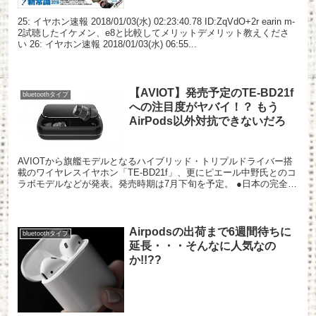
25: イヤホン速報 2018/01/03(水) 02:23:40.78 ID:ZqVdO+2r earin m-
2試聴したイケメン、e8と比較してメリットデメリット教えくださ
い 26: イヤホン速報 2018/01/03(水) 06:55...
【AVIOT】発売予定のTE-BD21f
bluetoothタイプ
への注目度がヤバイ！？ もう
AirPods以外対抗できないだろ
AVIOTから旗艦モデルとなるハイブリッド・トリプルドライバー搭
載のワイヤレスイヤホン「TE-BD21f」、更にピエール中野氏とのコ
ラボモデルなどが発表。発売時期は7月下旬を予定。 ●日本の完全ワ
イヤレスイヤホン、その頂点の音を目指して T...
Airpodsの出荷まで6週間待ちに
bluetoothタイプ
延長・・・そんなに人気なの
か!!??