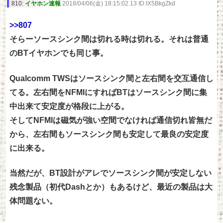
810:
イヤホン速報
2018/04/06(金) 18:15:02.13 ID:IX5BkgZkd
>>807
そらーソースシンク間は切れる時は切れる。それは普通
のBTイヤホンでも同じ事。
Qualcomm TWSはソースシンク間と左右間を交互通信し
てる。左右間をNFMIにすればBTはソースシンク間に集
中出来て安定度が格段に上がる。
そしてNFMIは磁気が強い空間でなければ通信切れ皆無だ
から、左右間もソースシンク間も安定して最良の安定度
に出来る。
当然だが、BT設計がアレでソースシンク間が安定しない
残念製品（初代Dashとか）もあるけど、最近の製品は大
体問題ない。