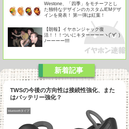
Westone、「四季」をモチーフとし
た独特なデザインのカスタムIEMデザ
インを発表！ 第一弾は紅葉！
【朗報】イヤホンジャック復
活！！！ついにキターーーーヽ(ﾟ∀ﾟ )
ﾉーーーー!!!!
TWSの今後の方向性は接続性強化、また
はバッテリー強化？
bluetoothタイプ