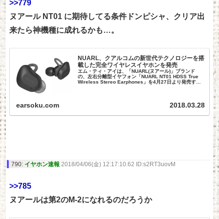
>>779
ヌアール NT01 に期待してる条件ドンピシャ、クリア出
来たら神機種に成れるかも…。
NUARL、クアルコムの新世代テクノロジーを搭
載した完全ワイヤレスイヤホンを発売
エム・ティ・アイは、「NUARL(ヌアール)」ブランド
の、左右分離型イヤフォン「NUARL NT01 HDSS True
Wireless Stereo Earphones」を4月27日より発売す
る。価格は14,750円。 183: イヤホ...
earsoku.com
2018.03.28
790:
イヤホン速報
2018/04/06(金) 12:17:10.62 ID:s2RT3uovM
>>785
ヌアールは第2のM-2になれるのだろうか