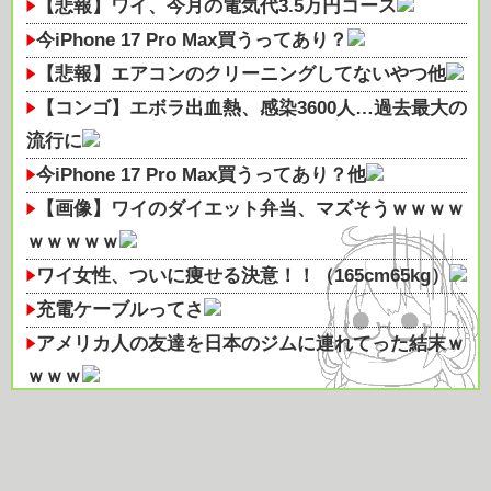
【悲報】ワイ、今月の電気代3.5万円コース
今iPhone 17 Pro Max買うってあり？
【悲報】エアコンのクリーニングしてないやつ他
【コンゴ】エボラ出血熱、感染3600人…過去最大の
流行に
今iPhone 17 Pro Max買うってあり？他
【画像】ワイのダイエット弁当、マズそうｗｗｗｗ
ｗｗｗｗｗ
ワイ女性、ついに痩せる決意！！（165cm65kg）
充電ケーブルってさ
アメリカ人の友達を日本のジムに連れてった結末ｗ
ｗｗｗ
【波乗り納豆NG？】余計なもん食わないで納豆食
っときゃ間違いないことが判明し...
OTOTOY ハイレゾランキング［2026.7.29 - 8.4］