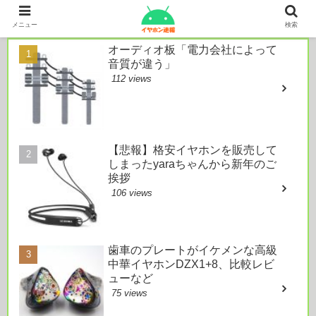
本日のおすすめ
メニュー
検索
オーディオ板「電力会社によって
音質が違う」
112 views
【悲報】格安イヤホンを販売して
しまったyaraちゃんから新年のご
挨拶
106 views
歯車のプレートがイケメンな高級
中華イヤホンDZX1+8、比較レビ
ューなど
75 views