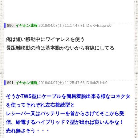
890:
イヤホン速報
2018/04/07(土) 11:17:47.71 ID:qK+Eaqww0
俺は短い移動中にワイヤレスを使う
長距離移動の時は基本動かないから有線にしてる
891:
イヤホン速報
2018/04/07(土) 11:25:47.66 ID:itxbZU+b0
そうかTWS型にケーブルを簡易着脱出来る様なコネクタ
を使ってそれぞれ左右接続型と
レシーバー又はバッテリーを首からさげてそこから受
信、給電するハイブリッド？型が出れば良いんやな！
売れ無さそう・・・