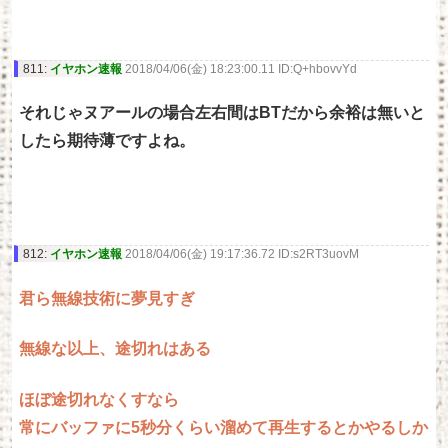
811:
イヤホン速報
2018/04/06(金) 18:23:00.11 ID:Q+hbovvYd
それじゃヌアールの場合左右間はBTだから余裕は無いと
したら期待薄ですよね。
812:
イヤホン速報
2018/04/06(金) 19:17:36.72 ID:s2RT3uovM
君ら無線技術に夢見すぎ
無線な以上、途切れはある
ほぼ途切れなくすなら
常にバッファに5秒分くらい溜めて再生するとかやるしか