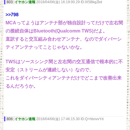
803:
イヤホン速報
2018/04/06(金) 16:19:00.29 ID:IX5BkgZkd
>>798
MCAってようはアンテナ部が独自設計ってだけで左右間
の接続自体はBluetooth(Qualcomm TWS)だよ。
直訳すると交互組み合わせアンテナ、なのでダイバーシ
ティアンテナってことじゃないかな。
TWSはソースシンク間と左右間の交互通信で根本的に不
安定（ストリームが連続しない）なので、
これをダイバーシティアンテナだけでどこまで改善出来
るんだろうか。
806:
イヤホン速報
2018/04/06(金) 17:46:15.30 ID:Q+hbovvYd