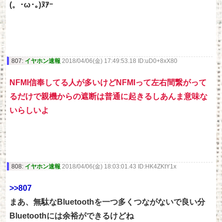
(。･ω･｡)ﾇｱｰ
807:
イヤホン速報
2018/04/06(金) 17:49:53.18 ID:uD0+8xX80
NFMI信奉してる人が多いけどNFMIって左右間繋がって
るだけで親機からの遮断は普通に起きるしあんま意味な
いらしいよ
808:
イヤホン速報
2018/04/06(金) 18:03:01.43 ID:HK4ZKtY1x
>>807
まあ、無駄なBluetoothを一つ多くつながないで良い分
Bluetoothには余裕ができるけどね