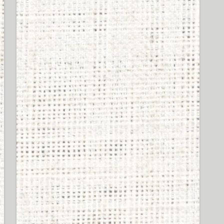
SHUREのイヤホン買って
シュア掛けしてるやつの
イキってる率は異常ｗｗ
ｗｗｗ
47 views
ワイ、ボカロを始めるも
再生数が伸びず号泣
43 views
SHURE製イヤホンの偽物
掴まされたかも。シェル
に刻まれてる番号が左右
で違う奴はもしかし
て・・・
43 views
ヘッドホンに拘るヤツの