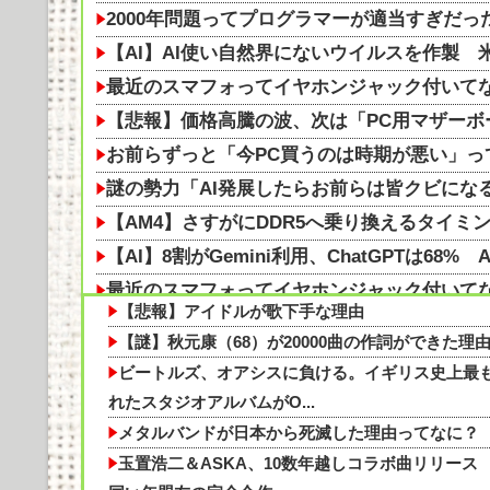
2000年問題ってプログラマーが適当すぎだっ
【AI】AI使い自然界にないウイルスを作製
最近のスマフォってイヤホンジャック付いてな
【悲報】価格高騰の波、次は「PC用マザーボ
お前らずっと「今PC買うのは時期が悪い」っ
謎の勢力「AI発展したらお前らは皆クビにな
【AM4】さすがにDDR5へ乗り換えるタイミ
【AI】8割がGemini利用、ChatGPTは68% 
最近のスマフォってイヤホンジャック付いて
【悲報】アイドルが歌下手な理由
【AI】8割がGemini利用、ChatGPTは68%
【謎】秋元康（68）が20000曲の作詞ができた理
【悲報】日本の警察さん、すぐ簡単に銃を撃
ビートルズ、オアシスに負ける。イギリス史上最
俳優・三嶋健太「まてまてまて…！嘘やろ」
れたスタジオアルバムがO...
ちの米より高い」の声
メタルバンドが日本から死滅した理由ってなに？
「清掃員」←これって恥ずかしい職業なの？
玉置浩二＆ASKA、10数年越しコラボ曲リリース