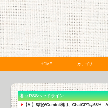
HOME
カテゴリ
相互RSSヘッドライン
【AI】8割がGemini利用、ChatGPTは68% 