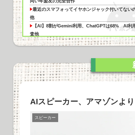
【白バラ案件】高級豆腐ワイ「150g×2丁で
同い年盟友の完全合作
最近のスマフォってイヤホンジャック付いてないの
ランニングオフ会で革靴履いたらドン引きされ
他
【AI】8割がGemini利用、ChatGPTは68% AI利
査他
【悲報】日本の警察さん、すぐ簡単に銃を撃って
Powered by livedoor 相互RSS
うようになる他
【悲報】折りたたみスマホ買ったのに届かない(´；
ω；｀)他
やーっとモニターアーム取り付け終わった 机が部
の角だったので大変だった...
Apple Vision Proの音質や機能性、使用感を徹底
AIスピーカー、アマゾンよ
剖！価格の...
Marantz MODEL M1とSTEREO 70sの比較：ど
を選...
スピーカー
Cadenza 12は本当に価値があるのか？価格に見合
た音質とデザイン...