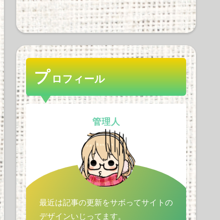
ゼンハイザー率ｗｗｗｗ
ｗｗｗｗｗ
32 views
プ
ロフィール
カナル型のイヤホンを使
ってると差し込む部分が
超臭くなるんだが、同じ
管理人
奴いない？
30 views
最近は記事の更新をサボってサイトの
デザインいじってます。