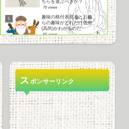
ちらを選ぶべきか？
70 views
趣味の格付表見るとお前
らの趣味がどれだけ低俗
(高尚)かわかるのだ
65 views
電車とかでイヤホン使わ
ずにヘッドホン使ってド
ヤ顔してる奴ｗｗｗｗｗ
ｗ
ス
ポンサーリンク
59 views
好きなノベルゲーソング
は？ にわか「鳥の詩」
知ったか「空気力学少女
と～」情弱「Hesitation
snow」
56 views