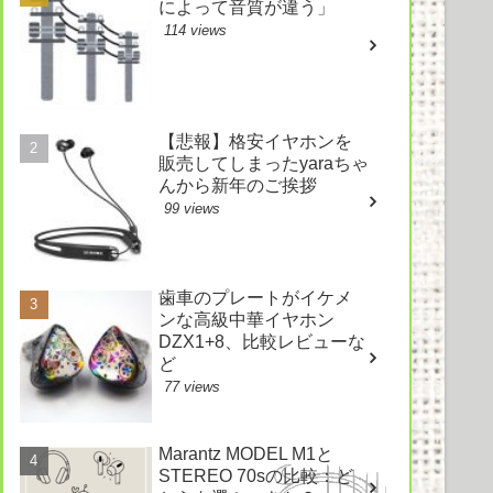
によって音質が違う」
114 views
【悲報】格安イヤホンを
販売してしまったyaraちゃ
んから新年のご挨拶
99 views
歯車のプレートがイケメ
ンな高級中華イヤホン
DZX1+8、比較レビューな
ど
77 views
Marantz MODEL M1と
STEREO 70sの比較：ど