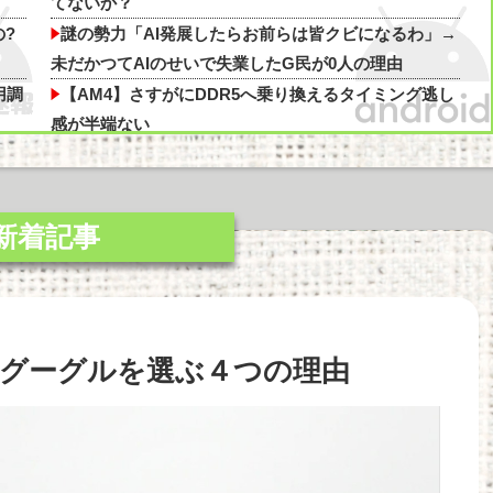
250円か…高いけど美味そうだし一丁買ってみるか！」
てないか？
?
謎の勢力「AI発展したらお前らは皆クビになるわ」→
たんだがwww
未だかつてAIのせいで失業したG民が0人の理由
用調
【AM4】さすがにDDR5へ乗り換えるタイミング逃し
感が半端ない
しま
【AI】8割がGemini利用、ChatGPTは68% AI利用調
査
最近のスマフォってイヤホンジャック付いてないの?
他
屋
【AI】8割がGemini利用、ChatGPTは68% AI利用調
査他
解
【悲報】日本の警察さん、すぐ簡単に銃を撃ってしま
りグーグルを選ぶ４つの理由
うようになる他
ちら
【悲報】折りたたみスマホ買ったのに届かない(´；
ω；｀)他
っ
やーっとモニターアーム取り付け終わった 机が部屋
の角だったので大変だったわ(´・ω・｀)他