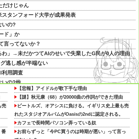
ただけじゃん
 米スタンフォード大学が成果発表
いの?
ード」か
て言ってないか？
るわ」→未だかつてAIのせいで失業したG民が0人の理由
ング逃し感が半端ない
AI利用調査
ないの?他
【悲報】アイドルが歌下手な理由
 AI利用調査他
由
【謎】秋元康（68）が20000曲の作詞ができた理由
ってしまうようになる他
も売
ビートルズ、オアシスに負ける。イギリス史上最も売
銀座の珈琲店のコーヒーの価格に震える「失神する」「う
れたスタジオアルバムがOasisの2ndに認定される。
カフェで長時間パソコン弄っている奴
 番
お前らずっと「今PC買うのは時期が悪い」って言っ