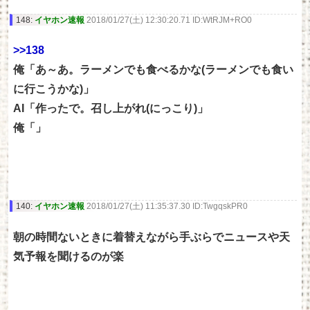
148:
イヤホン速報
2018/01/27(土) 12:30:20.71 ID:WtRJM+RO0
>>138
俺「あ～あ。ラーメンでも食べるかな(ラーメンでも食い
に行こうかな)」
AI「作ったで。召し上がれ(にっこり)」
俺「」
140:
イヤホン速報
2018/01/27(土) 11:35:37.30 ID:TwgqskPR0
朝の時間ないときに着替えながら手ぶらでニュースや天
気予報を聞けるのが楽