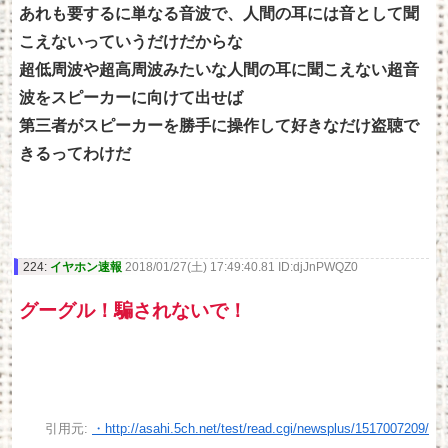
あれも要するに単なる音波で、人間の耳には音として聞
こえないっていうだけだからな
超低周波や超高周波みたいな人間の耳に聞こえない超音
波をスピーカーに向けて出せば
第三者がスピーカーを勝手に操作して好きなだけ盗聴で
きるってわけだ
224:
イヤホン速報
2018/01/27(土) 17:49:40.81 ID:djJnPWQZ0
グーグル！騙されないで！
引用元:
・http://asahi.5ch.net/test/read.cgi/newsplus/1517007209/