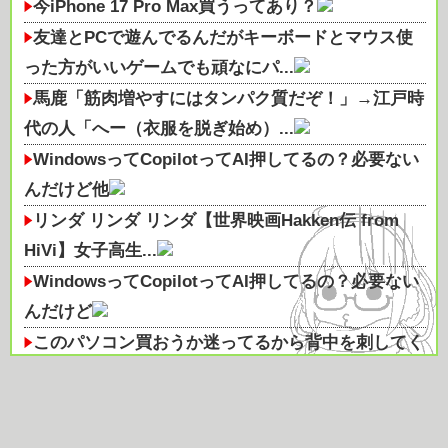
今iPhone 17 Pro Max買うってあり？
友達とPCで遊んでるんだがキーボードとマウス使
った方がいいゲームでも頑なにパ...
馬鹿「筋肉増やすにはタンパク質だぞ！」→江戸時
代の人「へー（衣服を脱ぎ始め）...
WindowsってCopilotってAI押してるの？必要ない
んだけど他
リンダ リンダ リンダ【世界映画Hakken伝 from
HiVi】女子高生...
WindowsってCopilotってAI押してるの？必要ない
んだけど
このパソコン買おうか迷ってるから背中を刺してく
れｗｗｗ
二郎ってニンニク要らんよな
登山口でスマホは預けて入山するルールにできない