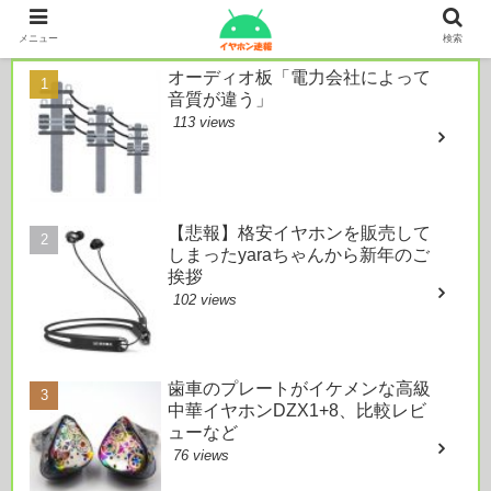
本日のおすすめ
メニュー
検索
オーディオ板「電力会社によって
音質が違う」
113 views
【悲報】格安イヤホンを販売して
しまったyaraちゃんから新年のご
挨拶
102 views
歯車のプレートがイケメンな高級
中華イヤホンDZX1+8、比較レビ
ューなど
76 views