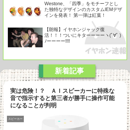
Westone、「四季」をモチーフとし
た独特なデザインのカスタムIEMデザ
インを発表！ 第一弾は紅葉！
【朗報】イヤホンジャック復
活！！！ついにキターーーーヽ(ﾟ∀ﾟ )
ﾉーーーー!!!!
実は危険！？ ＡＩスピーカーに特殊な
音で指示すると第三者が勝手に操作可能
になることが判明
スピーカー