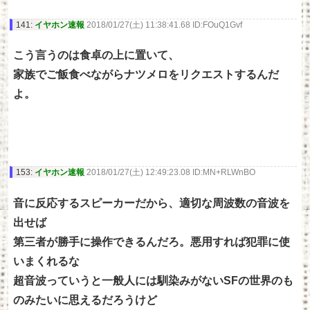
141:
イヤホン速報
2018/01/27(土) 11:38:41.68 ID:FOuQ1Gvf
こう言うのは食卓の上に置いて、
家族でご飯食べながらナツメロをリクエストするんだ
よ。
153:
イヤホン速報
2018/01/27(土) 12:49:23.08 ID:MN+RLWnBO
音に反応するスピーカーだから、適切な周波数の音波を
出せば
第三者が勝手に操作できるんだろ。悪用すれば犯罪に使
いまくれるな
超音波っていうと一般人には馴染みがないSFの世界のも
のみたいに思えるだろうけど