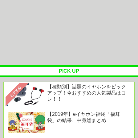
でしょうか？山はそれほどの覚悟...
女性「そうめん作るのは大変。簡単とか言ってる奴
はエアプ」
『耳をすませば』『借りぐらしのアリエッティ』
4KデジタルリマスターIMAX上...
PICK UP
Powered by livedoor 相互RSS
【種類別】話題のイヤホンをピック
おすすめ
アップ！今おすすめの人気製品はコ
レ！！
【2019年】eイヤホン福袋「福耳
袋」の結果、中身総まとめ