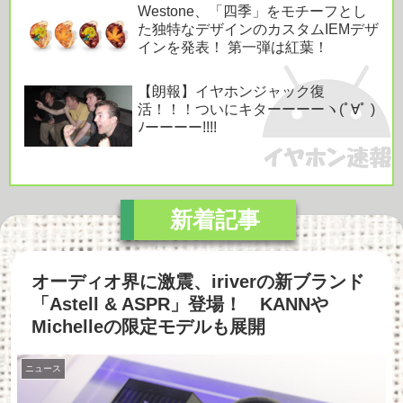
Westone、「四季」をモチーフとし
た独特なデザインのカスタムIEMデザ
インを発表！ 第一弾は紅葉！
【朗報】イヤホンジャック復
活！！！ついにキターーーーヽ(ﾟ∀ﾟ )
ﾉーーーー!!!!
オーディオ界に激震、iriverの新ブランド
「Astell & ASPR」登場！ KANNや
Michelleの限定モデルも展開
ニュース