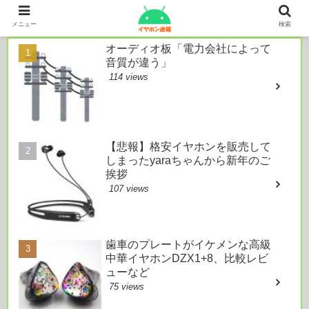
本日のおすすめ
メニュー
検索
オーディオ板「電力会社によって
音質が違う」
114 views
【悲報】格安イヤホンを販売して
しまったyaraちゃんから新年のご
挨拶
107 views
歯車のプレートがイケメンな高級
中華イヤホンDZX1+8、比較レビ
ューなど
75 views