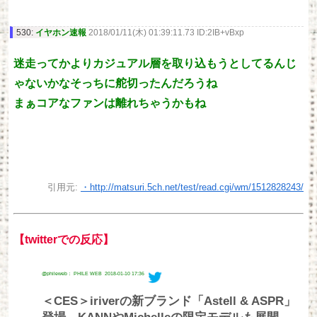
530:
イヤホン速報
2018/01/11(木) 01:39:11.73 ID:2IB+vBxp
迷走ってかよりカジュアル層を取り込もうとしてるんじ
ゃないかなそっちに舵切ったんだろうね
まぁコアなファンは離れちゃうかもね
引用元:
・http://matsuri.5ch.net/test/read.cgi/wm/1512828243/
【twitterでの反応】
@phileweb： PHILE WEB
2018-01-10 17:36
＜CES＞iriverの新ブランド「Astell & ASPR」