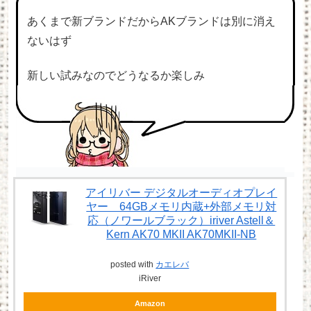
あくまで新ブランドだからAKブランドは別に消え
ないはず
新しい試みなのでどうなるか楽しみ
アイリバー デジタルオーディオプレイ
ヤー 64GBメモリ内蔵+外部メモリ対
応（ノワールブラック）iriver Astell＆
Kern AK70 MKII AK70MKII-NB
posted with
カエレバ
iRiver
Amazon