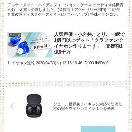
アルティメット・ハイディフィニション・ケース オーディオ銘機賞
2017「金賞」受賞しました。(音質向上アクセサリー部門) 世界初!
音質改善ディスクケースがさらにパワーアップ! 特殊イオンコント
ロール素材(新素材配合)と特殊生体エネルギー素...
人気声優・小岩井ことり、一瞬で
ニュース
1億円以上ゲット「クラファンで
イヤホン作りまーす」→支援額1
億6千万
1: イヤホン速報 2020/04/30(木) 13:18:16.46 ID:YOJb6DVi0
ソニー、世界初ノイキャン対応で防滴仕
様の完全ワイヤレスイヤホンを発表