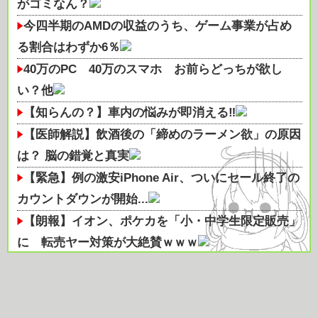
がゴミなん？
今四半期のAMDの収益のうち、ゲーム事業が占め
る割合はわずか6％
40万のPC 40万のスマホ お前らどっちが欲し
い？他
【知らんの？】車内の悩みが即消える‼
【医師解説】飲酒後の「締めのラーメン欲」の原因
は？ 脳の錯覚と真実
【緊急】例の激安iPhone Air、ついにセール終了の
カウントダウンが開始...
【朗報】イオン、ポケカを「小・中学生限定販売」
に 転売ヤー対策が大絶賛ｗｗｗ
【画像】北海道、推定300kgのヒグマ登場ｗｗｗｗ
ｗｗｗｗｗｗｗｗｗｗｗｗｗ...
【衝撃】ビールだけ注ぐと倒れる！？「よなよなエ