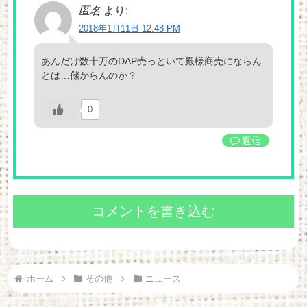
匿名
より:
2018年1月11日 12:48 PM
あんだけ数十万のDAP売っといて殿様商売にならん
とは…儲からんのか？
0
返信
コメントを書き込む
ホーム
その他
ニュース