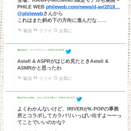
登場、KANNやMichelleの限定モデルも展開 –
PHILE WEB
phileweb.com/news/d-av/2018…
@phileweb
さんから
これはまた斜め下の方向に進んだな……
返信
リツイ
お気に
@ibupomu： イーブイブーイ⊿
2018-01-10 18:35
Astell & ASPRがはじめ見たときAstell &
ASMRかと思ったわ
返信
リツイ
お気に
@mochico_hobby： もちこポタオデ坂⊿⁴⁶
2018-01-10 21:37
よくわかんないけど、IRIVERがK-POPの事務
所とコラボしてカラバリいっぱい出すよーーっ
てことでいいのかな?