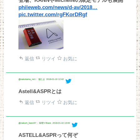
登場、KANNやMichelleの限定モデルも展開
phileweb.com/news/d-av/2018…
pic.twitter.com/rgFKorDRgf
返信
リツイ
お気に
@nekotama_no1： 猫たま
2018-01-10 12:42
Astell&ASPRとは
返信
リツイ
お気に
@zakum_bass97： 味噌’n’Bass
2018-01-10 13:00
ASTELL&ASPRって何ぞ