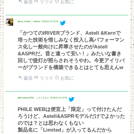
返信
リツイ
お気に
@low_Am8er： ♨️Mano
2018-01-10 18:42
「かつてのIRIVERブランド、Astell &Kernで
培った技術を惜しみなく投入し高パフォーマン
ス化し一般向けに昇華させたのがAstell
&ASPRだ。昔と違って安い！」みたいな書き
回しで提灯が照らされそうやわ。今更アイリバ
ーがブランドを構築できるとはとても思えんw
返信
リツイ
お気に
@Polarbear2568： しろくまさん
2018-01-10 19:56
PHILE WEBは便宜上「限定」って付けたんだ
ろうけど、Astell&ASPRモデルだけでよかった
のでは？とは思わなくもない
製品名に「Limited」が入ってるんだから