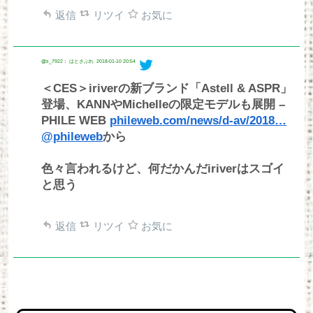
返信
リツイ
お気に
@s_7922： はとさぶれ
2018-01-10 20:54
＜CES＞iriverの新ブランド「Astell & ASPR」
登場、KANNやMichelleの限定モデルも展開 –
PHILE WEB
phileweb.com/news/d-av/2018…
@phileweb
から
色々言われるけど、何だかんだiriverはスゴイ
と思う
返信
リツイ
お気に