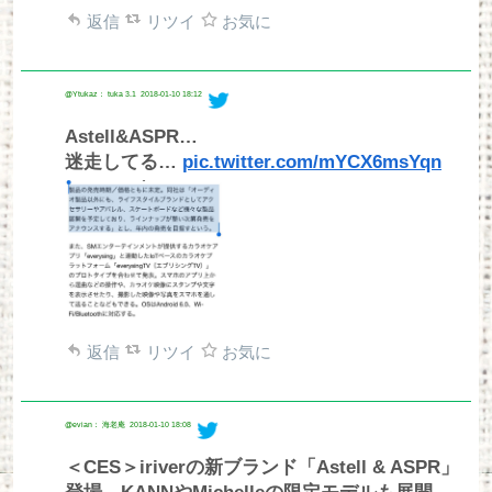
返信
リツイ
お気に
@Ytukaz： tuka 3.1
2018-01-10 18:12
Astell&ASPR…
迷走してる…
pic.twitter.com/mYCX6msYqn
返信
リツイ
お気に
@evian： 海老庵
2018-01-10 18:08
＜CES＞iriverの新ブランド「Astell & ASPR」