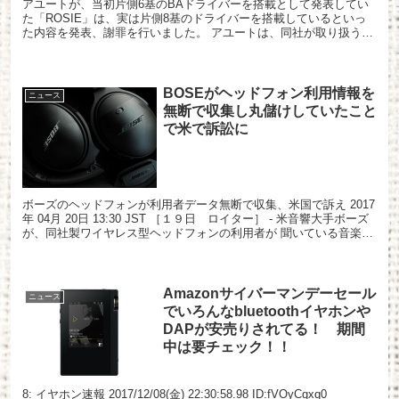
アユートが、当初片側6基のBAドライバーを搭載として発表してい
た「ROSIE」は、実は片側8基のドライバーを搭載しているといっ
た内容を発表、謝罪を行いました。 アユートは、同社が取り扱う
Astell&KernとJH AUDIOのコラボレーシ...
BOSEがヘッドフォン利用情報を
ニュース
無断で収集し丸儲けしていたこと
で米で訴訟に
ボーズのヘッドフォンが利用者データ無断で収集、米国で訴え 2017
年 04月 20日 13:30 JST ［１９日 ロイター］ - 米音響大手ボーズ
が、同社製ワイヤレス型ヘッドフォンの利用者が 聞いている音楽や
ポッドキャストなどのデータを専...
Amazonサイバーマンデーセール
ニュース
でいろんなbluetoothイヤホンや
DAPが安売りされてる！ 期間
中は要チェック！！
8: イヤホン速報 2017/12/08(金) 22:30:58.98 ID:fVOyCqxq0