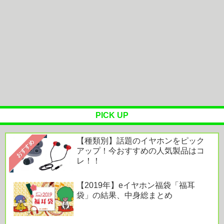
ール」がまさかのU字グラスを発...
OTOTOY ハイレゾランキング［2026.7.29 - 8.4］
『映画ちい...
オーラスの体験拠点「AREC」で味わう“美しく心
地よい住まい”。空間とテクノ...
PICK UP
Powered by livedoor 相互RSS
【種類別】話題のイヤホンをピック
おすすめ
アップ！今おすすめの人気製品はコ
レ！！
【2019年】eイヤホン福袋「福耳
袋」の結果、中身総まとめ