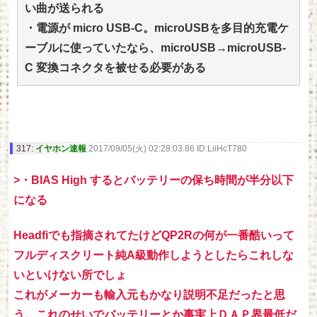
い曲が送られる
・電源が micro USB-C。microUSBを多目的充電ケ
ーブルに使っていたなら、microUSB→microUSB-
C 変換コネクタを被せる必要がある
317:
イヤホン速報
2017/09/05(火) 02:28:03.86 ID:LiiHcT780
>・BIAS High するとバッテリーの保ち時間が半分以下
になる
Headfiでも指摘されてたけどQP2Rの何が一番酷いって
フルディスクリート純A級動作しようとしたらこれしな
いといけない所でしょ
これがメーカーも輸入元もかなり説明不足だったと思
う。これのせいでバッテリーとか事実上ＤＡＰ界最低だ