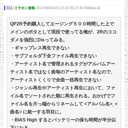
311:
イヤホン速報
2017/09/04(月) 23:24:38.22 ID:0W/qtaLa0
QP2R予約購入してエージング５００時間した上で
メインのポタとして現役で使ってる俺が、2Rのココ
ダメを強烈にDisってみる。
・ギャップレス再生できない
・サブフォルダ下全ファイル再生できない
・アーティスト名で管理されるタグがアルバムアー
ティスト名ではなく曲毎のアーティスト名なので、
アーティストくくりで全曲一括再生できない
・ジャンル再生やアーティスト再生において、ファ
イル名でソートされた順に再生される。おかげでフ
ァイル名を片っ端からリネームして <アルバム名>_<
曲名> に統一する羽目に。
・BIAS High するとバッテリーの保ち時間が半分以
下になる