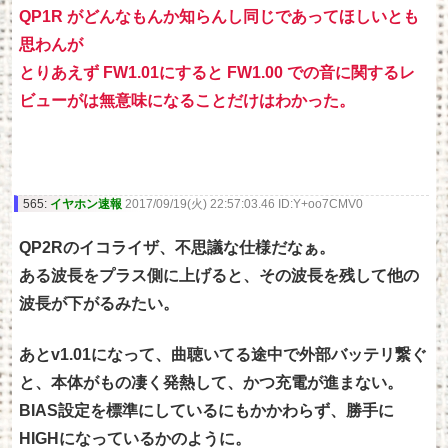
QP1R がどんなもんか知らんし同じであってほしいとも
思わんが
とりあえず FW1.01にすると FW1.00 での音に関するレ
ビューがは無意味になることだけはわかった。
565:
イヤホン速報
2017/09/19(火) 22:57:03.46 ID:Y+oo7CMV0
QP2Rのイコライザ、不思議な仕様だなぁ。
ある波長をプラス側に上げると、その波長を残して他の
波長が下がるみたい。
あとv1.01になって、曲聴いてる途中で外部バッテリ繋ぐ
と、本体がもの凄く発熱して、かつ充電が進まない。
BIAS設定を標準にしているにもかかわらず、勝手に
HIGHになっているかのように。