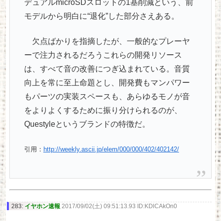
デュアルmicroSDスロットの1基削減という、前
モデルから明白に“退化”した部分さえある。
欠点ばかりを指摘したが、一般的なプレーヤ
ーで注力されるだろうこれらの開発リソース
は、すべて音の改善につぎ込まれている。音質
向上を常に至上命題とし、開発費もマンパワー
もパーツの実装スペースも、あらゆるモノが音
をよりよくするために振り分けられるのが、
Questyleというブランドの特徴だ。
引用：
http://weekly.ascii.jp/elem/000/000/402/402142/
283:
イヤホン速報
2017/09/02(土) 09:51:13.93 ID:KDlCAkOn0