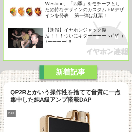
Westone、「四季」をモチーフとし
た独特なデザインのカスタムIEMデザ
インを発表！ 第一弾は紅葉！
【朗報】イヤホンジャック復
活！！！ついにキターーーーヽ(ﾟ∀ﾟ )
ﾉーーーー!!!!
QP2Rとかいう操作性を捨てて音質に一点
集中した純A級アンプ搭載DAP
DAP