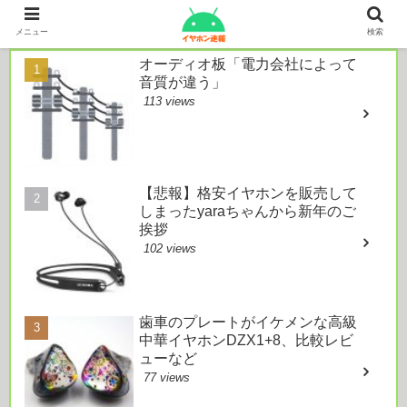
本日のおすすめ
メニュー
検索
オーディオ板「電力会社によって
音質が違う」
113 views
【悲報】格安イヤホンを販売して
しまったyaraちゃんから新年のご
挨拶
102 views
歯車のプレートがイケメンな高級
中華イヤホンDZX1+8、比較レビ
ューなど
77 views