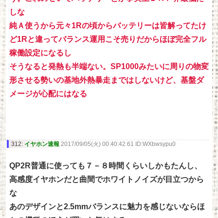
しな
純Ａ使うから元々1Rの頃からバッテリーは皆解ってたけ
ど1Rと違ってバランス運用こそ売りだからほぼ完全フル
稼働設定になるし
そうなると発熱も半端ない。SP1000みたいに周りの物変
形させる勢いの基地外熱暴走まではしないけど、基盤ダ
メージが心配にはなる
312:
イヤホン速報
2017/09/05(火) 00:40:42.61 ID:WXbwsypu0
QP2R普通に使っても７－８時間くらいしかもたんし、
高感度イヤホンだと曲間でホワイトノイズが目立つから
な
あのデザインと2.5mmバランスに魅力を感じないならほ