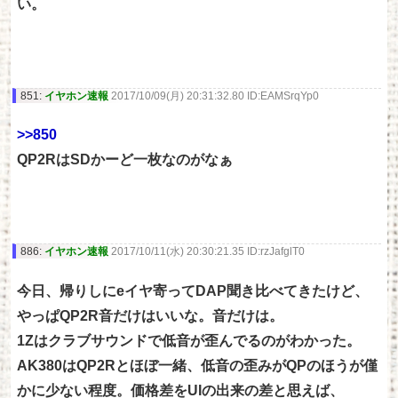
い。
851:
イヤホン速報
2017/10/09(月) 20:31:32.80 ID:EAMSrqYp0
>>850
QP2RはSDかーど一枚なのがなぁ
886:
イヤホン速報
2017/10/11(水) 20:30:21.35 ID:rzJafglT0
今日、帰りしにeイヤ寄ってDAP聞き比べてきたけど、
やっぱQP2R音だけはいいな。音だけは。
1Zはクラブサウンドで低音が歪んでるのがわかった。
AK380はQP2Rとほぼ一緒、低音の歪みがQPのほうが僅
かに少ない程度。価格差をUIの出来の差と思えば、