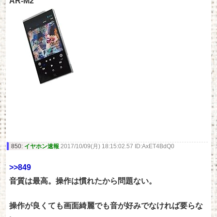
AR-M2
850:
イヤホン速報
2017/10/09(月) 18:15:02.57 ID:AxET4BdQ0
>>849
音質は最高。操作は慣れたから問題ない。
操作が良くても画面綺麗でも音が好みでなければ要らな