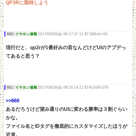
QP3Rに期待しよう
660:
イヤホン速報
2017/09/29(金) 06:17:37.12 ID:TjBEml+X0
現行だと、qp2rが1番好みの音なんどけどUIのアプデっ
てあると思う？
661:
イヤホン速報
2017/09/29(金) 06:35:14.22 ID:RyJSRxJT0
>>660
あるだろうけど望み通りのUIに変わる勝率は３割ぐらい
かな。
ファイル名とIDタグを徹底的にカスタマイズしたほうが
近道。