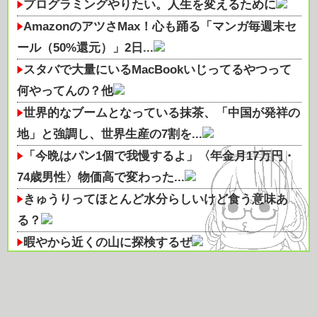
プログラミングやりたい。人生を変えるために
AmazonのアツさMax！心も踊る「マンガ毎週末セ
ール（50%還元）」2日...
スタバで大量にいるMacBookいじってるやつって
何やってんの？他
世界的なブームとなっている抹茶、「中国が発祥の
地」と強調し、世界生産の7割を...
「今晩はパン1個で我慢するよ」〈年金月17万円・
74歳男性〉物価高で変わった...
きゅうりってほとんど水分らしいけど食う意味あ
る？
暇やから近くの山に探検するぜ
路上駐車経験率が過去最少の21%へ低下！タイムズ
会員にアンケート
トマト缶の万能さに今さら気づいたｗ