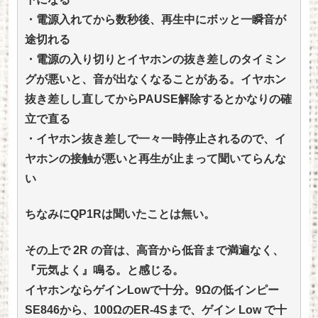
・電源入れてから数秒後、再生中にボッと一瞬音が
途切れる
・電源の入り切りとイヤホンの抜き差しのタイミン
グが悪いと、音が出なくなることがある。イヤホン
抜き差しし直してからPAUSE解除するとかなりの確
立で直る
・イヤホン抜き差しで一々一時停止されるので、イ
ヤホンの接触が悪いと再生が止まって聞いてらんな
い
ちなみにQP1Rは聞いたことは無い。
その上で 2R の音は、高音から低音まで満遍なく、
『元気よく』鳴る。と感じる。
イヤホンならゲインLowで十分。9Ωの低インピー
SE846から、100ΩのER-4Sまで、ゲイン Low で十