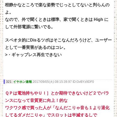
程静かなところで楽な姿勢でじっとしてないと判らんの
よ。
なので、外で聞くときは標準、家で聞くときは High に
して外部電源に繋いでる。
スペオタ的にDisるツボはそこなんだろうけど、ユーザー
として一番実害があるのはコレ。
>・ギャップレス再生できない
321:
イヤホン速報
2017/09/05(火) 08:15:39.97 ID:GvBYz9DF0
ＱＰは電池持ちやＵＩ］とか期待できないけど２でバラ
ンスになって音質更に向上！的な
ワクワク感で買った人が「なんだこりゃ音も１より退化
してるダメだこりゃ」でスロットは半減するしで