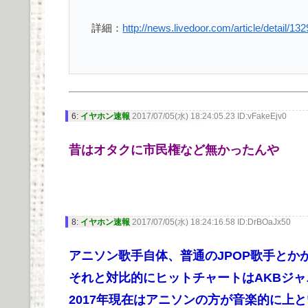
詳細：
http://news.livedoor.com/article/detail/13
6:
イヤホン速報
2017/07/05(水) 18:24:05.23 ID:vFakeEjv0
昔はオタクに市民権など無かったんや
8:
イヤホン速報
2017/07/05(水) 18:24:16.58 ID:DrBOaJx50
アニソン歌手自体、普通のJPOP歌手とか
それと対比的にヒットチャートはAKBジ
2017年現在はアニソンの方が音楽的に上