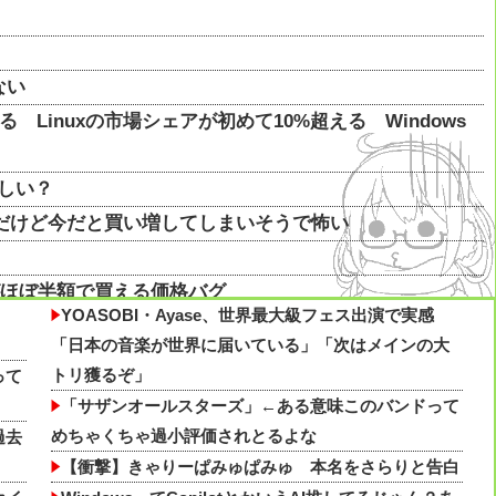
ない
 Linuxの市場シェアが初めて10%超える Windows
欲しい？
なんだけど今だと買い増してしまいそうで怖い
XTがほぼ半額で買える価格バグ
YOASOBI・Ayase、世界最大級フェス出演で実感
良いじゃない」お前ら「努力できるのも才能だよ」他
「日本の音楽が世界に届いている」「次はメインの大
トリ獲るぞ」
って
なんだけど今だと買い増してしまいそうで怖い他
「サザンオールスターズ」←ある意味このバンドって
めちゃくちゃ過小評価されとるよな
過去
【衝撃】きゃりーぱみゅぱみゅ 本名をさらりと告白