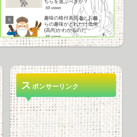
ちらを選ぶべきか？
69 views
趣味の格付表見るとお前
らの趣味がどれだけ低俗
(高尚)かわかるのだ
66 views
電車とかでイヤホン使わ
ずにヘッドホン使ってド
ヤ顔してる奴ｗｗｗｗｗ
ｗ
ス
ポンサーリンク
63 views
好きなノベルゲーソング
は？ にわか「鳥の詩」
知ったか「空気力学少女
と～」情弱「Hesitation
snow」
57 views