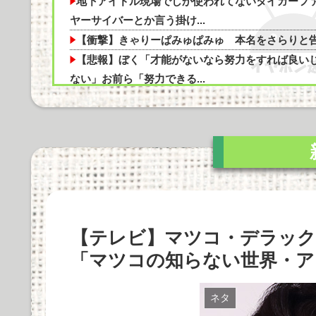
【医師解説】飲酒後の「締めのラーメン欲」の
地下アイドル現場でしか使われてないタイガーフ
ヤーサイバーとか言う掛け...
【衝撃】きゃりーぱみゅぱみゅ 本名をさらりと
【悲報】ぼく「才能がないなら努力をすれば良い
ない」お前ら「努力できる...
Powered by livedoor 相互RSS
今始めどきのスマホゲームなにかある？他
【SSD】1TBで1.5万とか、買った時の倍なんだけ
今だと買い増してし...
「Linuxで十分じゃね…？」世界が気付き始める
Linuxの市場シェア...
BenQ、有機EL WQHDゲーミングモニター
「MOBIUZ EX271...
【テレビ】マツコ・デラック
Apple Vision Proの音質や機能性、使用感を徹底
剖！価格の...
「マツコの知らない世界・ア
Marantz MODEL M1とSTEREO 70sの比較：ど
を選...
ネタ
Cadenza 12は本当に価値があるのか？価格に見合