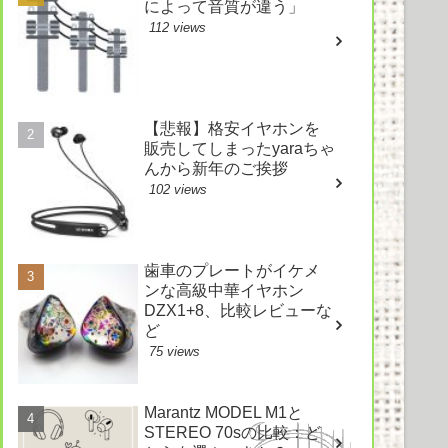
によって音質が違う」
112 views
【悲報】格安イヤホンを
販売してしまったyaraちゃ
んから新年のご挨拶
102 views
歯車のプレートがイケメ
ンな高級中華イヤホン
DZX1+8、比較レビューな
ど
75 views
Marantz MODEL M1と
STEREO 70sの比較：ど