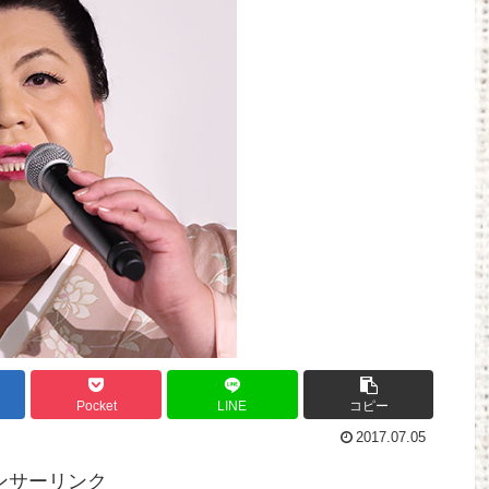
地他
BenQ、有機EL WQHDゲーミングモニター
「MOBIUZ EX271QMZ」など3機種他
Powered by livedoor 相互RSS
Pocket
LINE
コピー
2017.07.05
ンサーリンク