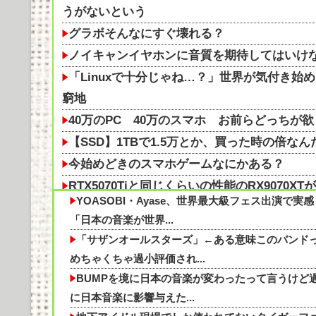
うがないという
グラボそんなにすぐ壊れる？
ノイキャンイヤホンに音質を期待してはいけ
「Linuxで十分じゃね…？」世界が気付き始める
窮地
40万のPC 40万のスマホ お前らどっちが
【SSD】1TBで1.5万とか、買った時の倍
今始めどきのスマホゲームなにかある？
RTX5070Tiと同じくらいの性能のRX9070
YOASOBI・Ayase、世界最大級フェス出演で実感
【悲報】ぼく「才能がないなら努力をすれば
「日本の音楽が世界...
今始めどきのスマホゲームなにかある？他
「サザンオールスターズ」←ある意味このバンド
【SSD】1TBで1.5万とか、買った時の倍
めちゃくちゃ過小評価され...
日本一うまいラーショいってきたぞ
BUMPを境に日本の音楽が変わったって言うけど
【知らんの？】車内の悩みが即消える‼
に日本音楽に影響与えた...