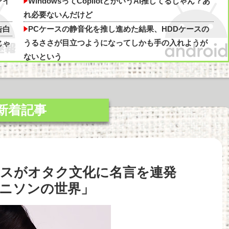
原因は？ 脳の錯覚と真実
ァイ
WindowsってCopilotとかいうAI推してるじゃん？あ
れ必要ないんだけど
告白
PCケースの静音化を推し進めた結果、HDDケースの
うるささが目立つようになってしかも手の入れようが
じゃ
ないという
グラボそんなにすぐ壊れる？
ノイキャンイヤホンに音質を期待してはいけない
ど
「Linuxで十分じゃね…？」世界が気付き始める
Linuxの市場シェアが初めて10%超える Windows窮
地
【悲報】ぼく「才能がないなら努力をすれば良いじゃ
ない」お前ら「努力できるのも才能だよ」他
スがオタク文化に名言を連発
今始めどきのスマホゲームなにかある？他
解
【SSD】1TBで1.5万とか、買った時の倍なんだけど
ニソンの世界」
今だと買い増してしまいそうで怖い他
ちら
「Linuxで十分じゃね…？」世界が気付き始める
Linuxの市場シェアが初めて10%超える Windows窮
っ