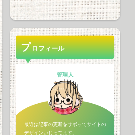
ゼンハイザー率ｗｗｗｗ
ｗｗｗｗｗ
32 views
プ
ロフィール
Apple Vision Proの音質や
機能性、使用感を徹底解
剖！価格の懸念も解消す
管理人
るか？
31 views
最近は記事の更新をサボってサイトの
デザインいじってます。