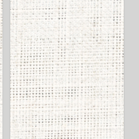
SHUREのイヤホン買って
シュア掛けしてるやつの
イキってる率は異常ｗｗ
ｗｗｗ
47 views
SHURE製イヤホンの偽物
掴まされたかも。シェル
に刻まれてる番号が左右
で違う奴はもしかし
て・・・
44 views
ワイ、ボカロを始めるも
再生数が伸びず号泣
43 views
ヘッドホンに拘るヤツの