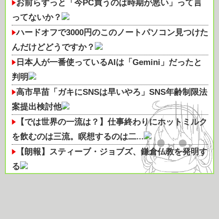
お前らずっと「今PC買うのは時期が悪い」って言
ってないか？
ハードオフで3000円のこのノートパソコン見つけた
んだけどどうですか？
日本人が一番使っているAIは「Gemini」だったと
判明
高市早苗「ガキにSNSは早いやろ」SNS年齢制限法
案提出検討他
【では世界の一流は？】仕事終わりにホットミルク
を飲むのは三流。瞑想するのは二...
【朗報】スティーブ・ジョブズ、鎌倉仏教を発明す
る
最近のスマフォってイヤホンジャック付いてない
の?
俳優・三嶋健太「まてまてまて…！嘘やろ」銀座の