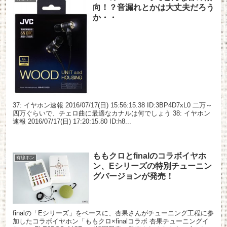
向！？音漏れとかは大丈夫だろう
か・・
37: イヤホン速報 2016/07/17(日) 15:56:15.38 ID:3BP4D7xL0 二万～
四万ぐらいで、チェロ曲に最適なカナルは何でしょう 38: イヤホン
速報 2016/07/17(日) 17:20:15.80 ID:h8...
ももクロとfinalのコラボイヤホ
有線ホン
ン、Eシリーズの特別チューニン
グバージョンが発売！
finalの「Eシリーズ」をベースに、杏果さんがチューニング工程に参
加したコラボイヤホン「ももクロ×finalコラボ 杏果チューニングイ