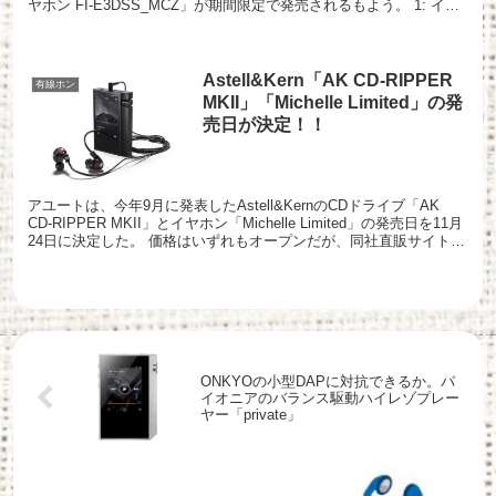
ヤホン FI-E3DSS_MCZ」が期間限定で発売されるもよう。 1: イヤ
ホン速報 2018/03/1...
Astell&Kern「AK CD-RIPPER
有線ホン
MKII」「Michelle Limited」の発
売日が決定！！
アユートは、今年9月に発表したAstell&KernのCDドライブ「AK
CD-RIPPER MKII」とイヤホン「Michelle Limited」の発売日を11月
24日に決定した。 価格はいずれもオープンだが、同社直販サイト
「アキハバラ...
ONKYOの小型DAPに対抗できるか。パ
イオニアのバランス駆動ハイレゾプレー
ヤー「private」