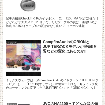
記事の概要Check!! RHAのイヤホン、T20、T10、MA750が定番だけ
どどれがオススメ？ T20良いぞ。ただケーブルの質は一番悪いのが
難点 MA750はケーブルの質はかなり良い 7: イヤホン速報
2016/06/22(水) 08...
CampfireAudioのORIONと
有線ホン
JUPITERのCKモデルが発売!!音
質などの変化はあるのか!!
ミックスウェーブは、米Campfire Audioのイヤフォン「JUPITER(ジ
ュピター)」、「ORION(オリオン)」の筐体仕上げを、セラミック複
合コーティングに変更した「JUPITER CK」と「ORION CK」を12
月17日に発売...
JVCのHA1100ってどんな音の傾
有線ホン