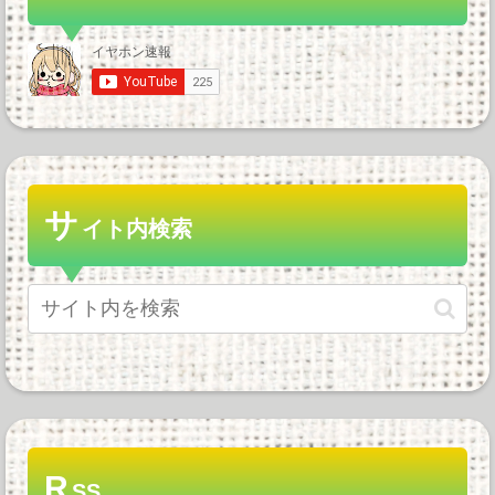
サ
イト内検索
R
SS