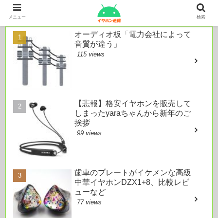
本日のおすすめ
メニュー
検索
オーディオ板「電力会社によって
音質が違う」
115 views
【悲報】格安イヤホンを販売して
しまったyaraちゃんから新年のご
挨拶
99 views
歯車のプレートがイケメンな高級
中華イヤホンDZX1+8、比較レビ
ューなど
77 views