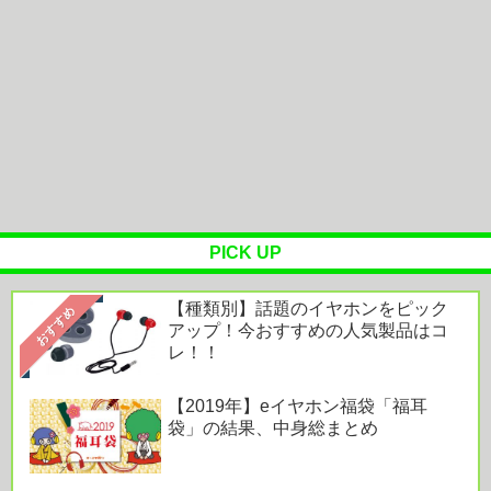
珈琲店のコーヒーの価格に震える...
「清掃員」←これって恥ずかしい職業なの？
【白バラ案件】高級豆腐ワイ「150g×2丁で250円
か…高いけど美味そうだし...
ランニングオフ会で革靴履いたらドン引きされたん
だがwww
【悲報】母親に生活が苦しいから50万くれって言わ
れて断ったら縁切られたんだが
PICK UP
【種類別】話題のイヤホンをピック
おすすめ
アップ！今おすすめの人気製品はコ
レ！！
Powered by livedoor 相互RSS
【2019年】eイヤホン福袋「福耳
袋」の結果、中身総まとめ