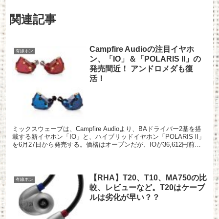
関連記事
Campfire Audioの注目イヤホ
有線ホン
ン、「IO」＆「POLARIS lI」の
発売間近！ アンドロメダも復
活！
ミックスウェーブは、Campfire Audioより、BAドライバー2基を搭
載する新イヤホン「IO」と、ハイブリッドイヤホン「POLARIS lI」
を6月27日から発売する。価格はオープンだが、IOが36,612円前
後、POLARIS II...
【RHA】T20、T10、MA750の比
有線ホン
較、レビューなど。T20はケーブ
ルは劣化が早い？？