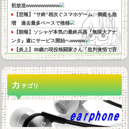
初放送wwwwwwwww
【悲報】”サ終”相次ぐスマホゲーム、倒産も急
増 過去最多ペースで推移
【朗報】ソシャゲ本気の最終兵器『無限大アナ
ンタ』遂にサービス開始へwwww
【炎上】38歳の現役格闘家さん「批判覚悟で言
います。19歳の彼女と結婚しまし...
【悲報】ルビィちゃんの声優、落とし穴に落と
される・・・
カ
高市早苗「ガキにSNSは早いやろ」SNS年齢制
テゴリ
限法案提出検討他
ノートPCのメモリ足りない他
【グラボ】物がありません返金は今後あり得る
と思ってるのでサブの用意はしておこ...
【朗報】スティーブ・ジョブズ、鎌倉仏教を発