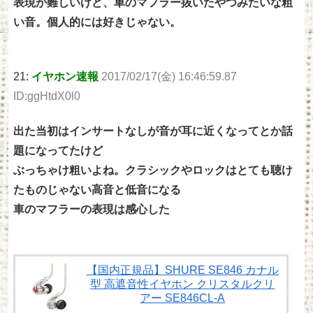
表現が難しいけど、車のマフラー抜いたやつみたいな粗
い音。個人的には好きじゃない。
21:
イヤホン速報
2017/02/17(金) 16:46:59.87
ID:ggHtdX0l0
出た当初はインサートなしが音が耳に近くなってとか話
題になってたけど
ぶっちゃけ粗いよね。クラシックやロックはとても聴け
たものじゃない高音と低音になる
車のマフラーの表現は感心した
【国内正規品】SHURE SE846 カナル
型 高遮音性イヤホン クリスタルクリ
アー SE846CL-A