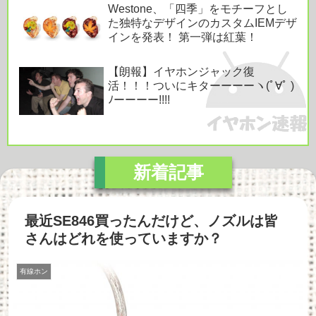
Westone、「四季」をモチーフとし
た独特なデザインのカスタムIEMデザ
インを発表！ 第一弾は紅葉！
【朗報】イヤホンジャック復
活！！！ついにキターーーーヽ(ﾟ∀ﾟ )
ﾉーーーー!!!!
最近SE846買ったんだけど、ノズルは皆
さんはどれを使っていますか？
有線ホン