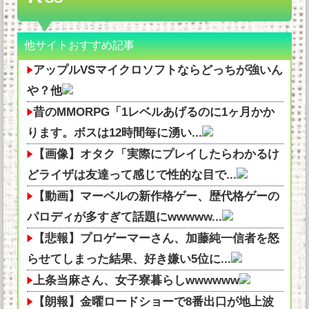
他サイトおすすめ記事
アップルVSマイクロソフトならどっちが強いん
や？他
昔のMMORPG「1レベルあげるのに1ヶ月かか
ります。ボスは12時間毎に湧い...
【画像】オタク「実際にプレイしたらわかるけ
どライザは友達って感じで性的な目で...
【動画】マーベルの新作格ゲー、歴代格ゲーの
パロディが多すぎて話題にwwwww...
【悲報】プロゲーマーさん、加藤純一信者を怒
らせてしまった結果、好き嫌い5位に...
上条当麻さん、女子寮暮らしwwwwww
【朗報】金曜ロードショーで8番出口が地上波