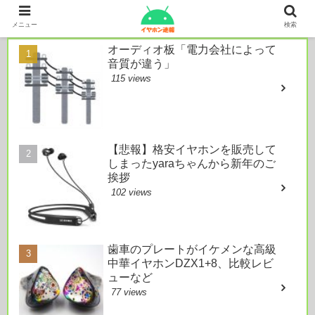
本日のおすすめ
メニュー
検索
オーディオ板「電力会社によって
音質が違う」
115 views
【悲報】格安イヤホンを販売して
しまったyaraちゃんから新年のご
挨拶
102 views
歯車のプレートがイケメンな高級
中華イヤホンDZX1+8、比較レビ
ューなど
77 views