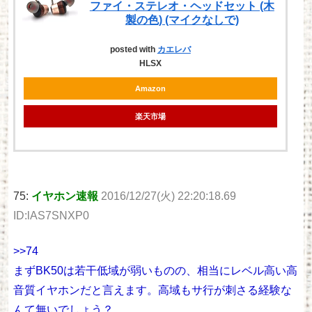
ファイ・ステレオ・ヘッドセット (木
製の色) (マイクなしで)
posted with
カエレバ
HLSX
Amazon
楽天市場
75:
イヤホン速報
2016/12/27(火) 22:20:18.69
ID:lAS7SNXP0
>>74
まずBK50は若干低域が弱いものの、相当にレベル高い高
音質イヤホンだと言えます。高域もサ行が刺さる経験な
んて無いでしょう？