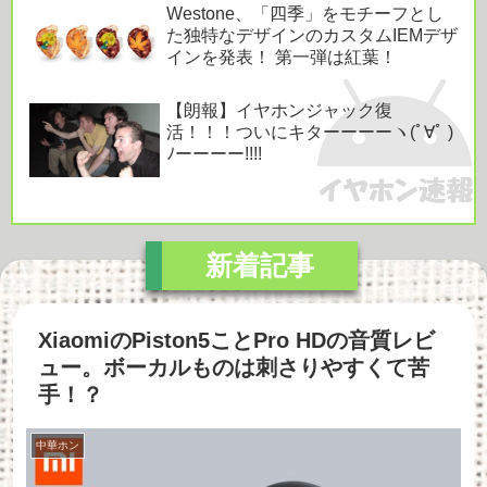
Westone、「四季」をモチーフとし
た独特なデザインのカスタムIEMデザ
インを発表！ 第一弾は紅葉！
【朗報】イヤホンジャック復
活！！！ついにキターーーーヽ(ﾟ∀ﾟ )
ﾉーーーー!!!!
XiaomiのPiston5ことPro HDの音質レビ
ュー。ボーカルものは刺さりやすくて苦
手！？
中華ホン