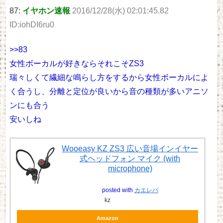
87:
イヤホン速報
2016/12/28(水) 02:01:45.82
ID:iohDI6ru0
>>83
女性ボーカルが好きならそれこそZS3
瑞々しくて繊細な鳴らし方をするから女性ボーカルによ
く合うし、分離と定位が良いから音の種類が多いアニソ
ンにも合う
安いしね
Wooeasy KZ ZS3 広い音場インイヤー
式ヘッドフォン マイク (with
microphone)
posted with
カエレバ
kz
Amazon