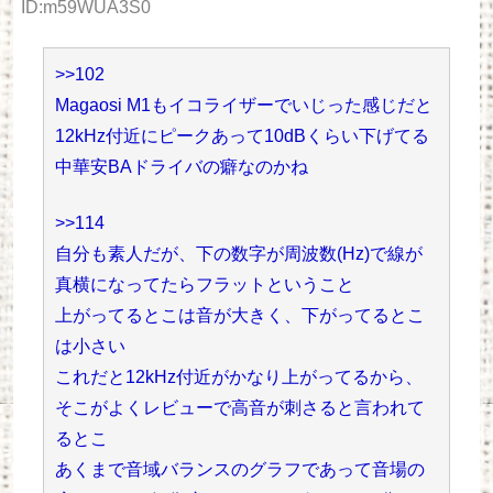
ID:m59WUA3S0
>>102
Magaosi M1もイコライザーでいじった感じだと
12kHz付近にピークあって10dBくらい下げてる
中華安BAドライバの癖なのかね
>>114
自分も素人だが、下の数字が周波数(Hz)で線が
真横になってたらフラットということ
上がってるとこは音が大きく、下がってるとこ
は小さい
これだと12kHz付近がかなり上がってるから、
そこがよくレビューで高音が刺さると言われて
るとこ
あくまで音域バランスのグラフであって音場の