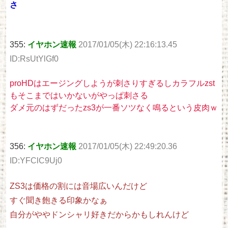
さ
355:
イヤホン速報
2017/01/05(木) 22:16:13.45
ID:RsUtYlGf0
proHDはエージングしようが刺さりすぎるしカラフルzst
もそこまではいかないがやっぱ刺さる
ダメ元のはずだったzs3が一番ソツなく鳴るという皮肉ｗ
356:
イヤホン速報
2017/01/05(木) 22:49:20.36
ID:YFClC9Uj0
ZS3は価格の割には音場広いんだけど
すぐ聞き飽きる印象かなぁ
自分がややドンシャリ好きだからかもしれんけど