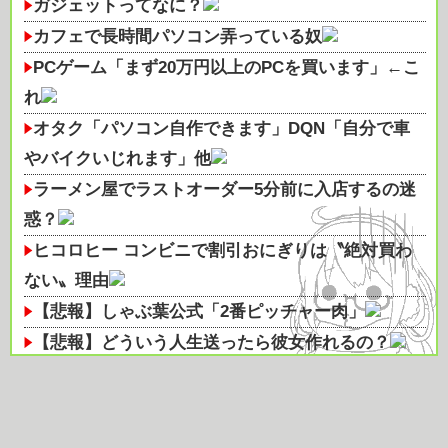
ガジェットってなに？
カフェで長時間パソコン弄っている奴
PCゲーム「まず20万円以上のPCを買います」←こ
れ
オタク「パソコン自作できます」DQN「自分で車
やバイクいじれます」他
ラーメン屋でラストオーダー5分前に入店するの迷
惑？
ヒコロヒー コンビニで割引おにぎりは〝絶対買わ
ない〟理由
【悲報】しゃぶ葉公式「2番ピッチャー肉」
【悲報】どういう人生送ったら彼女作れるの？
【朗報】『ヤニねこ』新海誠、水島努、綾辻行人ら
クリエイターが絶賛ｗｗｗｗｗｗ...
【次の覇権は？】スマホゲー倒産急増 🍙ですら続