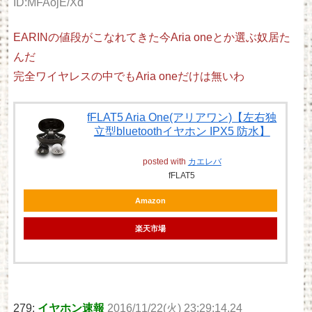
ID:MFAojE/Xd
EARINの値段がこなれてきた今Aria oneとか選ぶ奴居た
んだ
完全ワイヤレスの中でもAria oneだけは無いわ
fFLAT5 Aria One(アリアワン)【左右独
立型bluetoothイヤホン IPX5 防水】
posted with
カエレバ
fFLAT5
Amazon
楽天市場
279:
イヤホン速報
2016/11/22(火) 23:29:14.24