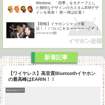
Westone、「四季」をモチーフとし
た独特なデザインのカスタムIEMデザ
インを発表！ 第一弾は紅葉！
【朗報】イヤホンジャック復
活！！！ついにキターーーーヽ(ﾟ∀ﾟ )
ﾉーーーー!!!!
【ワイヤレス】高音質Bluetoothイヤホン
の最高峰はEARIN！！
bluetoothタイプ