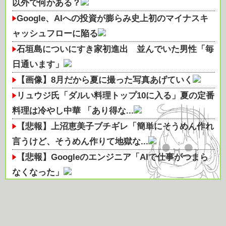
以外で何かある？
Google、AIへの投資が膨らみ史上初のマイナスキ
ャッシュフローに陥る
石垣島についにすき家初進出 並んでいた男性「毎
日通います」
【画像】8月だから夏に撮った写真あげていく
リュウジ氏「ダルい料理トップ10に入る」夏の定番
料理は冷やし中華 「あり得な...
【悲報】上沼恵美子ブチギレ「簡単にそうめん作れ
言うけど、そうめん作りて地獄な...
【悲報】Googleのエンジニア「AIで仕事がつまら
なくなった」
友達とPCで遊んでるんだがキーボードとマウス使
った方がいいゲームでも頑なにパ...
3年間ジムに通ってるのに筋肉もりもりにならない