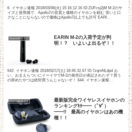
6: イヤホン速報 2018/03/06(火) 15:16:12.16 ID:ZUFcsj2jM M-2のサ
イズと使用感で、Apollo7の音質と価格のイヤホンを頼む 安いと口
クなことにならないので価格はApollo7以上でも許可 EARI...
EARIN M-2の入荷予定が判
bluetoothタイプ
明！？ いよいよ出るぞ！！
642: イヤホン速報 2018/02/17(土) 18:45:32.67 ID:7zqmNLdpd お
い、おまえらついにイーイヤでM-2の発売日が表記されたぞ？買う
の辞めたやつは絶対買うんじゃないぞ！ 644: イヤホン速報
2018/0...
最新版完全ワイヤレスイヤホンの
bluetoothタイプ
ランキングｷﾀ━━（ﾟ∀ﾟ）
━━!! 最高のイヤホンはあの機
種！！