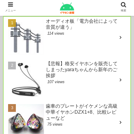
本日のおすすめ
メニュー
検索
オーディオ板「電力会社によって
音質が違う」
114 views
【悲報】格安イヤホンを販売して
しまったyaraちゃんから新年のご
挨拶
107 views
歯車のプレートがイケメンな高級
中華イヤホンDZX1+8、比較レビ
ューなど
75 views