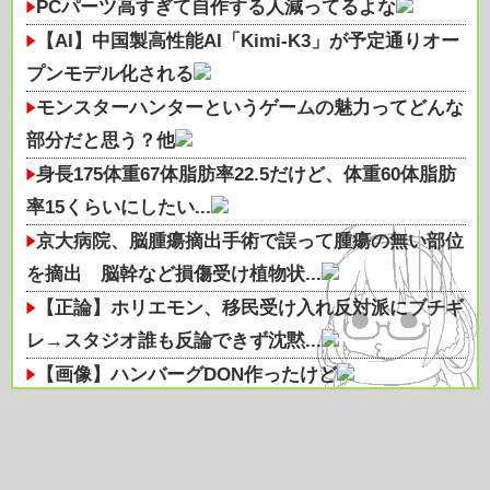
PCパーツ高すぎて自作する人減ってるよな
【AI】中国製高性能AI「Kimi-K3」が予定通りオー
プンモデル化される
モンスターハンターというゲームの魅力ってどんな
部分だと思う？他
身長175体重67体脂肪率22.5だけど、体重60体脂肪
率15くらいにしたい...
京大病院、脳腫瘍摘出手術で誤って腫瘍の無い部位
を摘出 脳幹など損傷受け植物状...
【正論】ホリエモン、移民受け入れ反対派にブチギ
レ→スタジオ誰も反論できず沈黙...
【画像】ハンバーグDON作ったけど
売れないモデルなんですが、何か質問ありますか？
【悲惨】ワイデブ、ただ太ってるだけで嫌われ