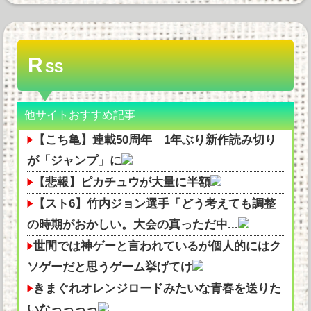
R
SS
他サイトおすすめ記事
【こち亀】連載50周年 1年ぶり新作読み切り
が「ジャンプ」に
【悲報】ピカチュウが大量に半額
【スト6】竹内ジョン選手「どう考えても調整
の時期がおかしい。大会の真っただ中...
世間では神ゲーと言われているが個人的にはク
ソゲーだと思うゲーム挙げてけ
きまぐれオレンジロードみたいな青春を送りた
いなっっっっ