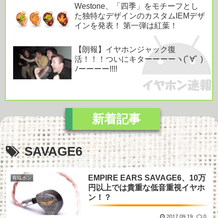
Westone、「四季」をモチーフとし
た独特なデザインのカスタムIEMデザ
インを発表！ 第一弾は紅葉！
【朗報】イヤホンジャック復
活！！！ついにキターーーーヽ(ﾟ∀ﾟ )
ﾉーーーー!!!!
SAVAGE6
EMPIRE EARS SAVAGE6、10万
有線ホン
円以上では貴重な低音重視イヤホ
ン！？
2017.09.19
0