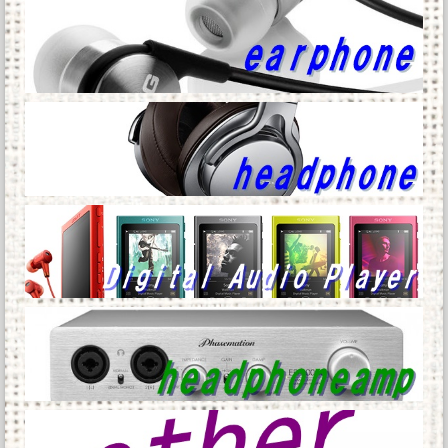
スマホって普及して20年くらい経つのに「落と
すだけで割れる」問題いつまでもク...
ジャンポケ斉藤、ロケバスでイチャイチャした
だけで懲役7年てさすがにおかしくな...
サンディスク、LightningとUSB Type-C搭載の
スマートフォン用...
Powered by livedoor 相互RSS