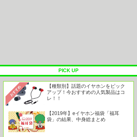
る……
今の時期 河口で釣れる美味い魚教えて
JBL『Liveシリーズ』は音良し・機能良し・利便性
良し！「すべてがハイレベ...
Powered by livedoor 相互RSS
PICK UP
【種類別】話題のイヤホンをピック
おすすめ
アップ！今おすすめの人気製品はコ
レ！！
【2019年】eイヤホン福袋「福耳
袋」の結果、中身総まとめ