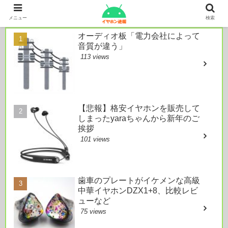
本日のおすすめ
メニュー
検索
オーディオ板「電力会社によって
音質が違う」
113 views
【悲報】格安イヤホンを販売して
しまったyaraちゃんから新年のご
挨拶
101 views
歯車のプレートがイケメンな高級
中華イヤホンDZX1+8、比較レビ
ューなど
75 views