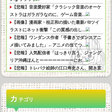
【悲報】音楽愛好家「クラシック音楽のオーケ
ストラはガラガラなのに、ゲーム音楽...
【画像】漫画家・桂正和の描いた最新パ0ツイ
ラストにネット衝撃「この質感の出し...
【悲報】ワンダンス作者「手書きでダンスアニ
メ描いてみました」←アニメの当てつ...
【悲報】人気配信者「はっきり言う、ジャング
リア沖縄ほんとーーーーーーーーにお...
【悲報】トレパク絵師の江口寿史さん、開き直
って言い訳してしまう。全く反省して...
モンスターハンターというゲームの魅力ってど
んな部分だと思う？他
カ
【正論】ホリエモン、移民受け入れ反対派にブ
テゴリ
チギレ→スタジオ誰も反論できず沈黙...