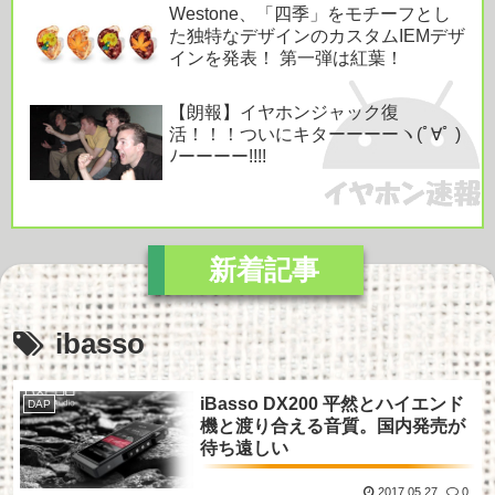
Westone、「四季」をモチーフとし
た独特なデザインのカスタムIEMデザ
インを発表！ 第一弾は紅葉！
【朗報】イヤホンジャック復
活！！！ついにキターーーーヽ(ﾟ∀ﾟ )
ﾉーーーー!!!!
ibasso
iBasso DX200 平然とハイエンド
DAP
機と渡り合える音質。国内発売が
待ち遠しい
2017.05.27
0