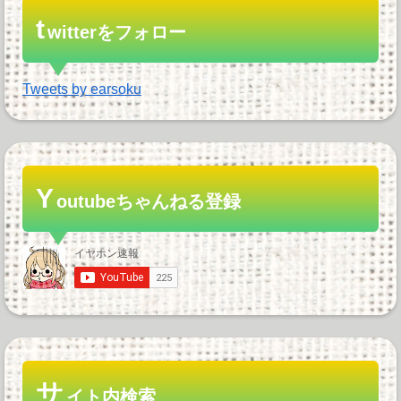
t
witterをフォロー
Tweets by earsoku
Y
outubeちゃんねる登録
サ
イト内検索