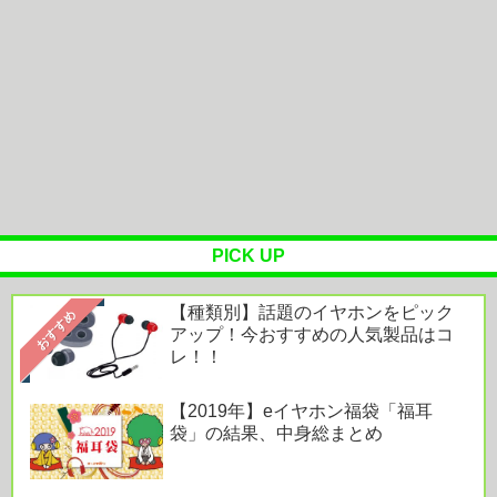
OTOTOY ハイレゾランキング［2026.7.29 - 8.4］
『映画ちい...
オーラスの体験拠点「AREC」で味わう“美しく心
地よい住まい”。空間とテクノ...
Powered by livedoor 相互RSS
PICK UP
【種類別】話題のイヤホンをピック
おすすめ
アップ！今おすすめの人気製品はコ
レ！！
【2019年】eイヤホン福袋「福耳
袋」の結果、中身総まとめ