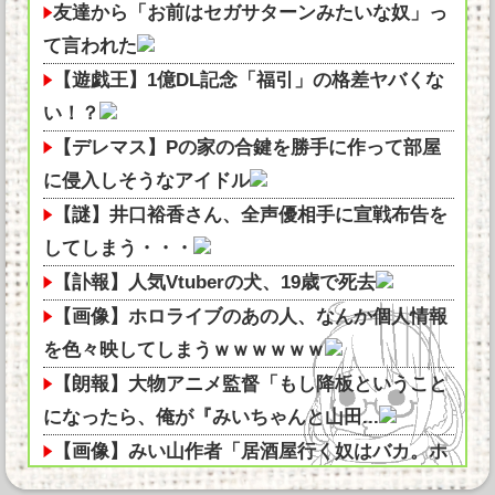
友達から「お前はセガサターンみたいな奴」っ
て言われた
【遊戯王】1億DL記念「福引」の格差ヤバくな
い！？
【デレマス】Pの家の合鍵を勝手に作って部屋
に侵入しそうなアイドル
【謎】井口裕香さん、全声優相手に宣戦布告を
してしまう・・・
【訃報】人気Vtuberの犬、19歳で死去
【画像】ホロライブのあの人、なんか個人情報
を色々映してしまうｗｗｗｗｗｗ
【朗報】大物アニメ監督「もし降板ということ
になったら、俺が『みいちゃんと山田...
【画像】みい山作者「居酒屋行く奴はバカ。ホ
ストの初回なら居酒屋より安く飲めて...