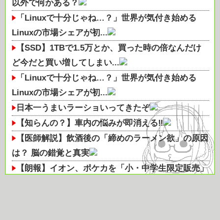
以外で何かある？
「Linuxで十分じゃね…？」世界が気付き始める
Linuxの市場シェアが初...
【SSD】1TBで1.5万とか、買った時の倍なんだけ
ど今だと買い増してしまい...
「Linuxで十分じゃね…？」世界が気付き始める
Linuxの市場シェアが初...
日本一うまいラーショいってきたぞ
【知らんの？】車内の悩みが即消える‼
【医師解説】飲酒後の「締めのラーメン欲」の原因
は？ 脳の錯覚と真実
【朗報】イオン、ポケカを「小・中学生限定販売」
に 転売ヤー対策が大絶賛ｗｗｗ
【衝撃】ビールだけ注ぐと倒れる！？「よなよなエ
ール」がまさかのU字グラスを発...