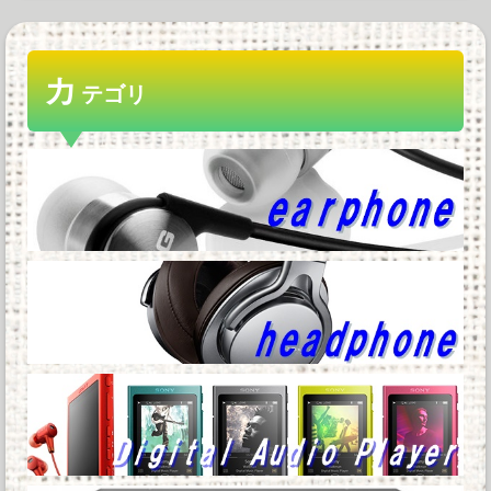
【SSD】1TBで1.5万とか、買った時の倍なんだ
けど今だと買い増してしまい...
カ
「Linuxで十分じゃね…？」世界が気付き始め
テゴリ
る Linuxの市場シェアが初...
BenQ、有機EL WQHDゲーミングモニター
「MOBIUZ EX271QM...
40万のPC 40万のスマホ お前らどっちが欲
しい？他
【緊急】例の激安iPhone Air、ついにセール終
了のカウントダウンが開始...
Powered by livedoor 相互RSS