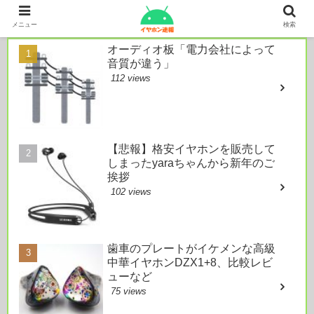
本日のおすすめ
メニュー
検索
オーディオ板「電力会社によって
音質が違う」
112 views
【悲報】格安イヤホンを販売して
しまったyaraちゃんから新年のご
挨拶
102 views
歯車のプレートがイケメンな高級
中華イヤホンDZX1+8、比較レビ
ューなど
75 views