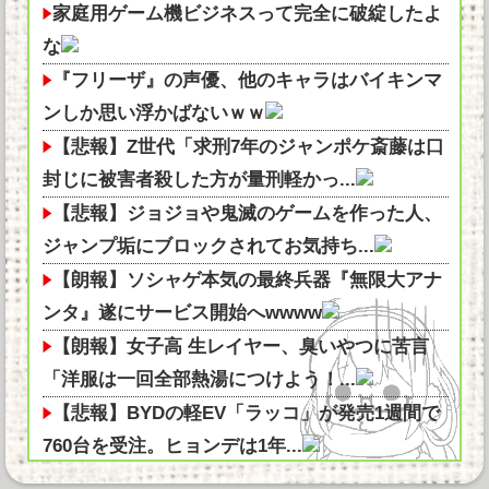
家庭用ゲーム機ビジネスって完全に破綻したよ
な
『フリーザ』の声優、他のキャラはバイキンマ
ンしか思い浮かばないｗｗ
【悲報】Z世代「求刑7年のジャンポケ斎藤は口
封じに被害者殺した方が量刑軽かっ...
【悲報】ジョジョや鬼滅のゲームを作った人、
ジャンプ垢にブロックされてお気持ち...
【朗報】ソシャゲ本気の最終兵器『無限大アナ
ンタ』遂にサービス開始へwwww
【朗報】女子高 生レイヤー、臭いやつに苦言
「洋服は一回全部熱湯につけよう！...
【悲報】BYDの軽EV「ラッコ」が発売1週間で
760台を受注。ヒョンデは1年...
無職だからAI使って投資で稼ごうと思う他