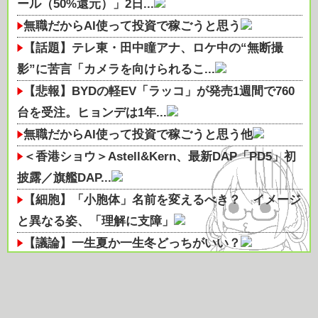
ール（50%還元）」2日...
無職だからAI使って投資で稼ごうと思う
【話題】テレ東・田中瞳アナ、ロケ中の“無断撮
影”に苦言「カメラを向けられるこ...
【悲報】BYDの軽EV「ラッコ」が発売1週間で760
台を受注。ヒョンデは1年...
無職だからAI使って投資で稼ごうと思う他
＜香港ショウ＞Astell&Kern、最新DAP「PD5」初
披露／旗艦DAP...
【細胞】「小胞体」名前を変えるべき？ イメージ
と異なる姿、「理解に支障」
【議論】一生夏か一生冬どっちがいい？
社会人でジム通っているのはすごいと思う
結局のところラーメンの最高峰って「担々麺」だよ
な