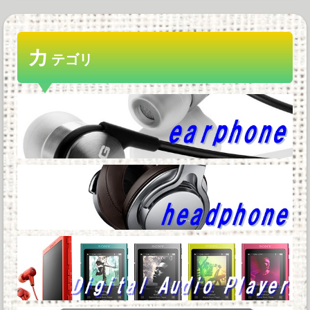
Meshify3 3XLでドライブベイが縮小されて絶望
してる Define8...
カ
20年前はこの世に「YouTube」なる物が存在し
テゴリ
ていなかった事実他
【悲報】価格高騰の波、次は「PC用マザーボー
ド」か他
Powered by livedoor 相互RSS