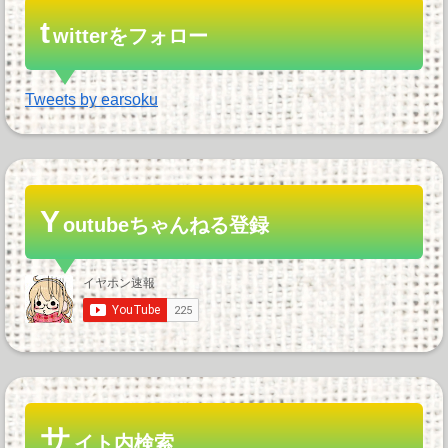
t
witterをフォロー
Tweets by earsoku
Y
outubeちゃんねる登録
サ
イト内検索