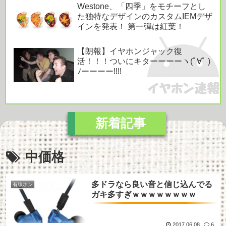
Westone、「四季」をモチーフとし
た独特なデザインのカスタムIEMデザ
インを発表！ 第一弾は紅葉！
【朗報】イヤホンジャック復
活！！！ついにキターーーーヽ(ﾟ∀ﾟ )
ﾉーーーー!!!!
中価格
多ドラなら良い音と信じ込んでる
有線ホン
ガキ多すぎｗｗｗｗｗｗｗｗ
2017.06.08
6