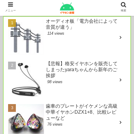
本日のおすすめ
メニュー
検索
オーディオ板「電力会社によって
音質が違う」
114 views
【悲報】格安イヤホンを販売して
しまったyaraちゃんから新年のご
挨拶
98 views
歯車のプレートがイケメンな高級
中華イヤホンDZX1+8、比較レビ
ューなど
76 views