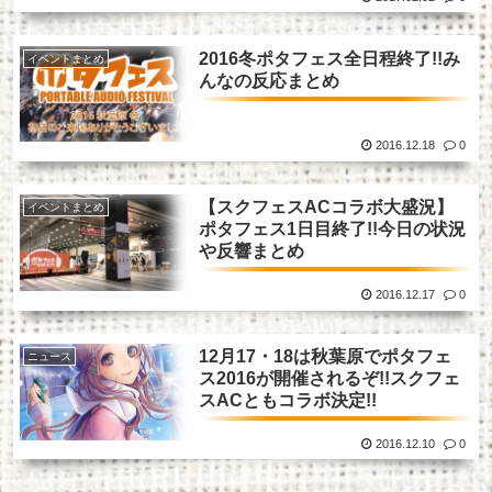
2016冬ポタフェス全日程終了!!み
イベントまとめ
んなの反応まとめ
2016.12.18
0
【スクフェスACコラボ大盛況】
イベントまとめ
ポタフェス1日目終了!!今日の状況
や反響まとめ
2016.12.17
0
12月17・18は秋葉原でポタフェ
ニュース
ス2016が開催されるぞ!!スクフェ
スACともコラボ決定!!
2016.12.10
0