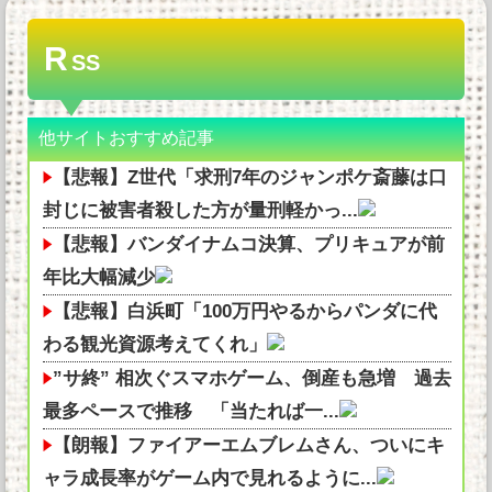
R
SS
他サイトおすすめ記事
【悲報】Z世代「求刑7年のジャンポケ斎藤は口
封じに被害者殺した方が量刑軽かっ...
【悲報】バンダイナムコ決算、プリキュアが前
年比大幅減少
【悲報】白浜町「100万円やるからパンダに代
わる観光資源考えてくれ」
”サ終” 相次ぐスマホゲーム、倒産も急増 過去
最多ペースで推移 「当たれば一...
【朗報】ファイアーエムブレムさん、ついにキ
ャラ成長率がゲーム内で見れるように...