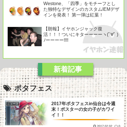
Westone、「四季」をモチーフとし
た独特なデザインのカスタムIEMデザ
インを発表！ 第一弾は紅葉！
【朗報】イヤホンジャック復
活！！！ついにキターーーーヽ(ﾟ∀ﾟ )
ﾉーーーー!!!!
ポタフェス
2017年ポタフェスin仙台は今週
ニュース
末！ポスターの女の子がカワイ
イ！！
2017.02.02
0