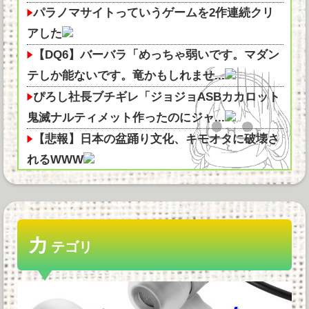
パラノマサイトっていうゲームを2作連続クリ
アした
【DQ6】バーバラ「めっちゃ弱いです。マダン
テしか能ないです。竜かもしれませ...
ぴろし社長ブチギレ「ジョジョASBカカロット
鬼滅ナルティメット作ったのにジャ...
【悲報】日本の盆踊り文化、キモオタに破壊さ
れるWWW
【画像】みい山作者「居酒屋行く奴はバカ。ホ
ストの初回なら居酒屋より安く飲めて...
【朗報】ホロライブ、配信しなくても月収1500
カ
万円の超ホワイト企業だった
テゴリ
おまえらAmazonのレビューって書いてる？他
PCゲーム「まず20万円以上のPCを買います」