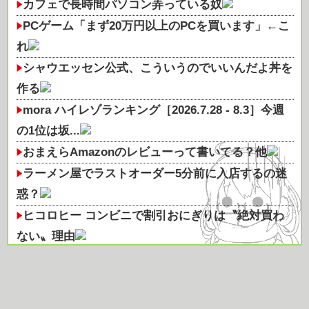
カフェで長時間パソコン弄っている奴
PCゲーム「まず20万円以上のPCを買います」←こ
れ
シャウエッセン公式、こういうのでいいんだよ丼を
作る
mora ハイレゾランキング［2026.7.28 - 8.3］今週
の1位は坂...
おまえらAmazonのレビューって書いてる？他
ラーメン屋でラストオーダー5分前に入店するの迷
惑？
ヒコロヒー コンビニで割引おにぎりは〝絶対買わ
ない〟理由
【悲報】しゃぶ葉公式「2番ピッチャー肉」
【朗報】『ヤニねこ』新海誠、水島努、綾辻行人ら
クリエイターが絶賛ｗｗｗｗｗｗ...