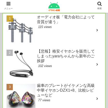
本日のおすすめ
メニュー
検索
オーディオ板「電力会社によって
音質が違う」
115 views
【悲報】格安イヤホンを販売して
しまったyaraちゃんから新年のご
挨拶
102 views
歯車のプレートがイケメンな高級
中華イヤホンDZX1+8、比較レビ
ューなど
77 views